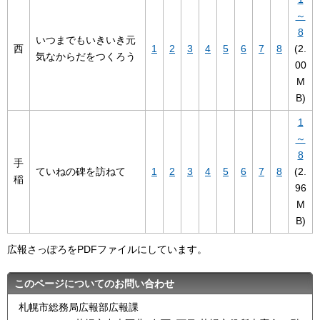
～
8
いつまでもいきいき元
西
1
2
3
4
5
6
7
8
(2.
気なからだをつくろう
00
M
B)
1
～
8
手
ていねの碑を訪ねて
1
2
3
4
5
6
7
8
(2.
稲
96
M
B)
広報さっぽろをPDFファイルにしています。
このページについてのお問い合わせ
札幌市総務局広報部広報課