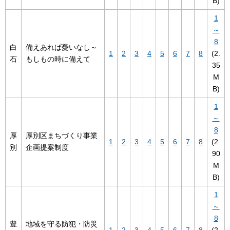
B)
1
～
8
白
備えあれば憂いなし～
1
2
3
4
5
6
7
8
(2.
石
もしもの時に備えて
35
M
B)
1
～
8
厚
厚別区まちづくり事業
1
2
3
4
5
6
7
8
(2.
別
企画提案制度
90
M
B)
1
～
8
豊
地域を守る防犯・防災
1
2
3
4
5
6
7
8
(2.