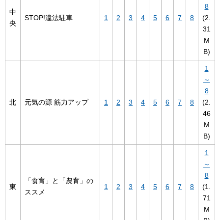
8
中
STOP!違法駐車
1
2
3
4
5
6
7
8
(2.
央
31
M
B)
1
～
8
北
元気の源 筋力アップ
1
2
3
4
5
6
7
8
(2.
46
M
B)
1
～
8
「食育」と「農育」の
東
1
2
3
4
5
6
7
8
(1.
ススメ
71
M