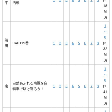
平
活動
18
M
B)
1
～
8
清
Call 119番
1
2
3
4
5
6
7
8
(3.
田
32
M
B)
1
～
8
自然あふれる南区を自
南
1
2
3
4
5
6
7
8
(1.
転車で駆け巡ろう！
41
M
B)
1