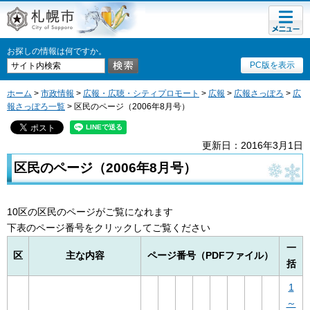
メニュ
札幌市
ー
お探しの情報は何ですか。
PC版を表示
ホーム
>
市政情報
>
広報・広聴・シティプロモート
>
広報
>
広報さっぽろ
>
広
報さっぽろ一覧
> 区民のページ（2006年8月号）
更新日：2016年3月1日
区民のページ（2006年8月号）
10区の区民のページがご覧になれます
下表のページ番号をクリックしてご覧ください
一
区
主な内容
ページ番号（PDFファイル）
括
1
～