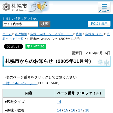
メニュ
札幌市
ー
お探しの情報は何ですか。
PC版を表示
ホーム
>
市政情報
>
広報・広聴・シティプロモート
>
広報
>
広報さっぽろ
>
広
報さっぽろ一覧
> 札幌市からのお知らせ（2005年11月号）
更新日：2016年3月16日
札幌市からのお知らせ（2005年11月号）
下表のページ番号をクリックしてご覧ください
一括（14-32ページ）
(PDF 3.15MB)
内容
ページ番号（PDFファイル）
●広報クイズ
14
●趣味・教養
14
/
15
/
16
/
17
/
18