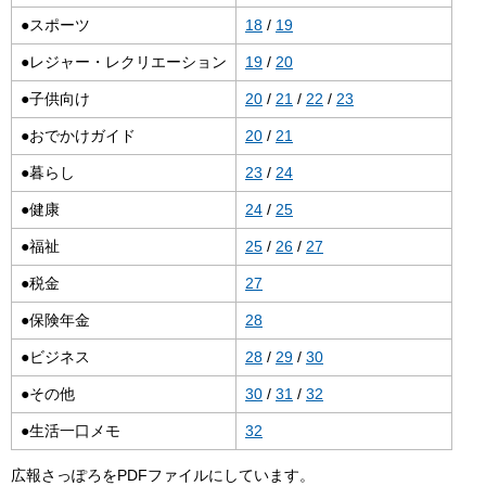
●スポーツ
18
/
19
●レジャー・レクリエーション
19
/
20
●子供向け
20
/
21
/
22
/
23
●おでかけガイド
20
/
21
●暮らし
23
/
24
●健康
24
/
25
●福祉
25
/
26
/
27
●税金
27
●保険年金
28
●ビジネス
28
/
29
/
30
●その他
30
/
31
/
32
●生活一口メモ
32
広報さっぽろをPDFファイルにしています。