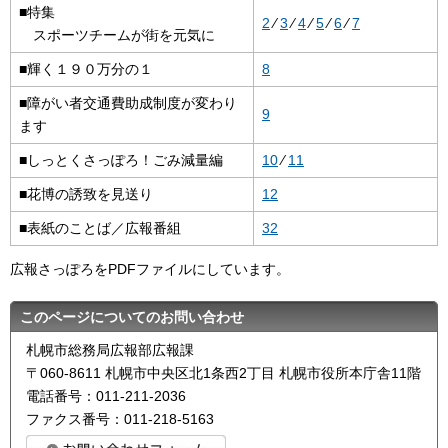
■特集
2
⁄
3
⁄
4
⁄
5
⁄
6
⁄
7
スポーツチームが街を元気に
■輝く１９０万分の１
8
■障がい者交通費助成制度が変わり
9
ます
■しっとくさっぽろ！ごみ減量編
10
⁄
11
■花博の誘致を見送り
12
■表紙のことば／広報番組
32
広報さっぽろをPDFファイルにしています。
このページについてのお問い合わせ
札幌市総務局広報部広報課
〒060-8611 札幌市中央区北1条西2丁目 札幌市役所本庁舎11階
電話番号：011-211-2036
ファクス番号：011-218-5163