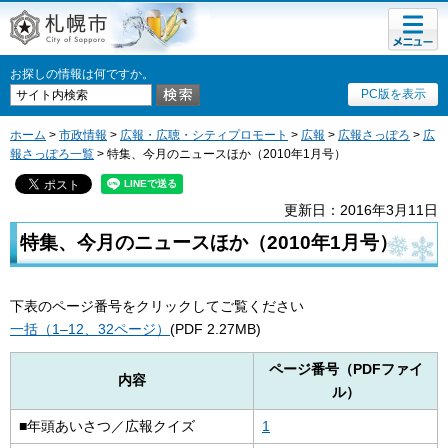
メニュ
札幌市
ー
お探しの情報は何ですか。
PC版を表示
ホーム
>
市政情報
>
広報・広聴・シティプロモート
>
広報
>
広報さっぽろ
>
広
報さっぽろ一覧
> 特集、今月のニュースほか（2010年1月号）
更新日：2016年3月11日
特集、今月のニュースほか（2010年1月号）
下表のページ番号をクリックしてご覧ください
一括（1–12、32ページ）
(PDF 2.27MB)
ページ番号（PDFファイ
内容
ル）
■年頭あいさつ／広報クイズ
1