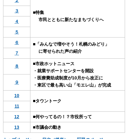
２
３
■特集
市民とともに新たなまちづくりへ
４
５
６
■「みんなで増やそう！札幌のみどり」
に寄せられた声の紹介
７
■市政ホットニュース
８
・就業サポートセンターを開設
・医療費助成制度が10月から改正に
９
・東区で最も高い山「モエレ山」が完成
10
■タウントーク
11
12
■何やってるの！？市役所って
13
■市議会の動き