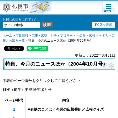
メニュ
札幌市
ー
お探しの情報は何ですか。
PC版を表示
ホーム
>
市政情報
>
広報・広聴・シティプロモート
>
広報
>
広報さっぽろ
>
広
報さっぽろ一覧
> 特集、今月のニュースほか（2004年10月号）
更新日：2022年8月31日
特集、今月のニュースほか（2004年10月号）
下表のページ番号をクリックしてご覧ください
目次（前半）
平成16年10月号
ページ番号
内容
１
■表紙のことば／今月の広報番組／広報クイズ