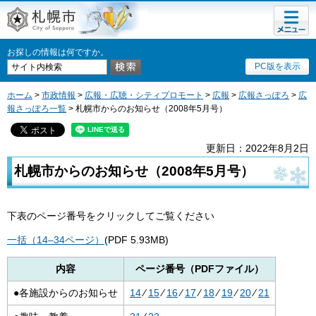
メニュ
札幌市
ー
お探しの情報は何ですか。
PC版を表示
ホーム
>
市政情報
>
広報・広聴・シティプロモート
>
広報
>
広報さっぽろ
>
広
報さっぽろ一覧
> 札幌市からのお知らせ（2008年5月号）
更新日：2022年8月2日
札幌市からのお知らせ（2008年5月号）
下表のページ番号をクリックしてご覧ください
一括（14–34ページ）
(PDF 5.93MB)
内容
ページ番号（PDFファイル）
●各施設からのお知らせ
14
⁄
15
⁄
16
⁄
17
⁄
18
⁄
19
⁄
20
⁄
21