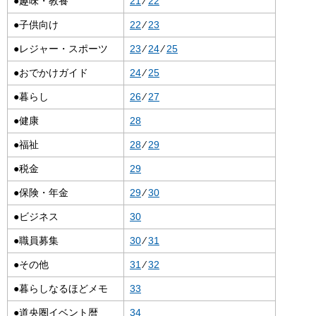
●趣味・教養
21
⁄
22
●子供向け
22
⁄
23
●レジャー・スポーツ
23
⁄
24
⁄
25
●おでかけガイド
24
⁄
25
●暮らし
26
⁄
27
●健康
28
●福祉
28
⁄
29
●税金
29
●保険・年金
29
⁄
30
●ビジネス
30
●職員募集
30
⁄
31
●その他
31
⁄
32
●暮らしなるほどメモ
33
●道央圏イベント暦
34