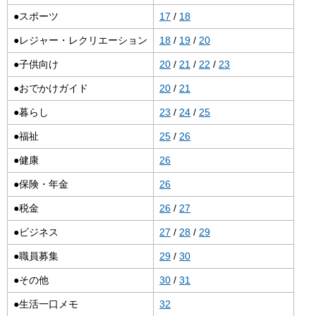
●スポーツ
17
/
18
●レジャー・レクリエーション
18
/
19
/
20
●子供向け
20
/
21
/
22
/
23
●おでかけガイド
20
/
21
●暮らし
23
/
24
/
25
●福祉
25
/
26
●健康
26
●保険・年金
26
●税金
26
/
27
●ビジネス
27
/
28
/
29
●職員募集
29
/
30
●その他
30
/
31
●生活一口メモ
32