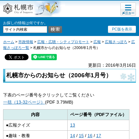
メニュ
札幌市
ー
お探しの情報は何ですか。
PC版を表示
ホーム
>
市政情報
>
広報・広聴・シティプロモート
>
広報
>
広報さっぽろ
>
広
報さっぽろ一覧
> 札幌市からのお知らせ（2006年1月号）
更新日：2016年3月16日
札幌市からのお知らせ（2006年1月号）
下表のページ番号をクリックしてご覧ください
一括（13-32ページ）
(PDF 3.79MB)
内容
ページ番号（PDFファイル）
●広報クイズ
13
●趣味・教養
14
/
15
/
16
/
17