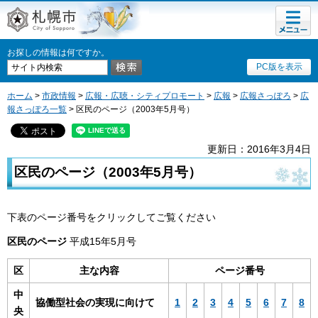
メニュ
札幌市
ー
お探しの情報は何ですか。
PC版を表示
ホーム
>
市政情報
>
広報・広聴・シティプロモート
>
広報
>
広報さっぽろ
>
広
報さっぽろ一覧
> 区民のページ（2003年5月号）
更新日：2016年3月4日
区民のページ（2003年5月号）
下表のページ番号をクリックしてご覧ください
区民のページ
平成15年5月号
区
主な内容
ページ番号
中
協働型社会の実現に向けて
1
2
3
4
5
6
7
8
央