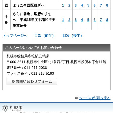
西
ようこそ西区役所へ
1
2
3
4
5
6
7
8
さらに前進、理想のまち
手
へ 平成15年度手稲区主要
1
2
3
4
5
6
7
8
稲
事業紹介
トップページへ
目次（前半）
目次（後半）
このページについてのお問い合わせ
札幌市総務局広報部広報課
〒060-8611 札幌市中央区北1条西2丁目 札幌市役所本庁舎11階
電話番号：011-211-2036
ファクス番号：011-218-5163
ページの先頭へ戻る