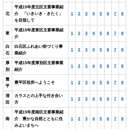
平成15年度北区主要事業紹
北
介 「いきいき・きたく」
1
2
3
4
5
6
7
8
を目指して
平成15年度東区主要事業紹
東
1
2
3
4
5
6
7
8
介
白
白石区ふれあい街づくり事
1
2
3
4
5
6
7
8
石
業紹介
厚
平成15年度厚別区主要事業
1
2
3
4
5
6
7
8
別
紹介
豊
豊平区役所へようこそ
1
2
3
4
5
6
7
8
平
清
カラスとの上手な付き合い
1
2
3
4
5
6
7
8
田
方
平成15年度南区主要事業紹
南
介 豊かな自然とともに住
1
2
3
4
5
6
7
8
みよいまちへ