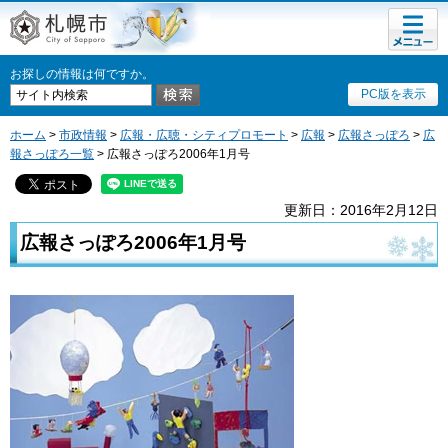
メニュ
札幌市
ー
お探しの情報は何ですか。
PC版を表示
ホーム
>
市政情報
>
広報・広聴・シティプロモート
>
広報
>
広報さっぽろ
>
広
報さっぽろ一覧
> 広報さっぽろ2006年1月号
更新日：2016年2月12日
広報さっぽろ2006年1月号