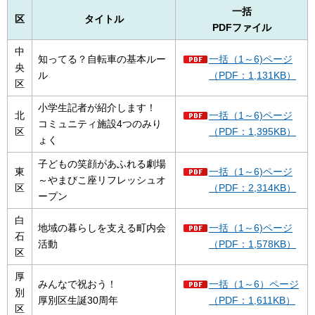
一括
区
タイトル
PDFファイル
中
知ってる？自転車の基本ルー
一括（1～6)ページ
央
ル
（PDF：1,131KB）
区
小学生記者が紹介します！
北
一括（1～6)ページ
コミュニティ施設4つのみり
区
（PDF：1,395KB）
ょく
子どもの笑顔があふれる劇場
東
一括（1～6)ページ
～やまびこ座リフレッシュオ
区
（PDF：2,314KB）
ープン
白
地域の暮らしを支える町内会
一括（1～6)ページ
石
活動
（PDF：1,578KB）
区
厚
みんなで祝おう！
一括（1～6）ページ
別
厚別区生誕30周年
（PDF：1,611KB）
区