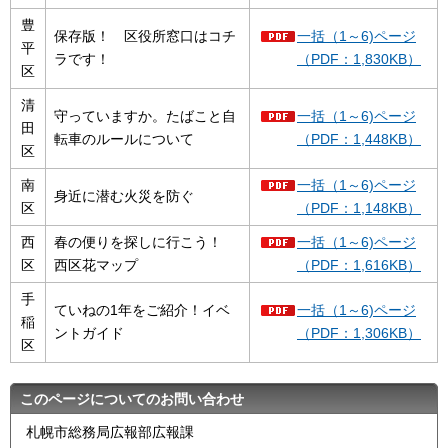
豊
保存版！ 区役所窓口はコチ
一括（1～6)ページ
平
ラです！
（PDF：1,830KB）
区
清
守っていますか。たばこと自
一括（1～6)ページ
田
転車のルールについて
（PDF：1,448KB）
区
南
一括（1～6)ページ
身近に潜む火災を防ぐ
区
（PDF：1,148KB）
西
春の便りを探しに行こう！
一括（1～6)ページ
区
西区花マップ
（PDF：1,616KB）
手
ていねの1年をご紹介！イベ
一括（1～6)ページ
稲
ントガイド
（PDF：1,306KB）
区
このページについてのお問い合わせ
札幌市総務局広報部広報課