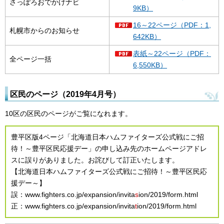
さっぽろおでかけナビ
9KB）
16～22ページ（PDF：1,
札幌市からのお知らせ
642KB）
表紙～22ページ（PDF：
全ページ一括
6,550KB）
区民のページ（2019年
4月号）
10区の区民のページがご覧になれます。
豊平区版4ページ「北海道日本ハムファイターズ公式戦にご招
待！～豊平区民応援デー」の申し込み先のホームページアドレ
スに誤りがありました。お詫びして訂正いたします。
【北海道日本ハムファイターズ公式戦にご招待！～豊平区民応
援デー～】
誤：www.fighters.co.jp/expansion/invita
s
ion/2019/form.html
正：www.fighters.co.jp/expansion/invita
t
ion/2019/form.html