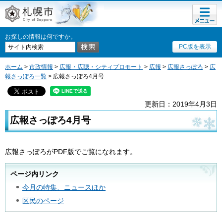
メニュ
札幌市
ー
お探しの情報は何ですか。
PC版を表示
ホーム
>
市政情報
>
広報・広聴・シティプロモート
>
広報
>
広報さっぽろ
>
広
報さっぽろ一覧
> 広報さっぽろ4月号
更新日：2019年4月3日
広報さっぽろ4月号
広報さっぽろがPDF版でご覧になれます。
ページ内リンク
今月の特集、ニュースほか
区民のページ