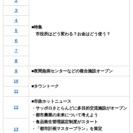
２
３
４
■特集
５
市役所はどう変わる？お金はどう使う？
６
７
８
９
■夜間急病センターなどの複合施設オープン
10
■タウントーク
11
■市政ホットニュース
12
・サッポロさとらんどに多目的交流施設がオープン
・都市農業の未来について考えよう
・食品衛生管理認定制度がスタート
・「都市計画マスタープラン」を策定
13