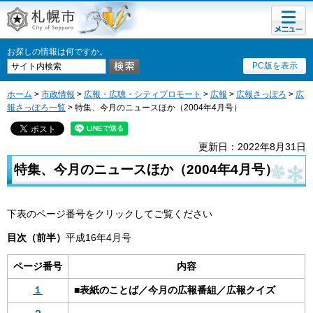
メニュ
札幌市
ー
お探しの情報は何ですか。
PC版を表示
ホーム
>
市政情報
>
広報・広聴・シティプロモート
>
広報
>
広報さっぽろ
>
広
報さっぽろ一覧
> 特集、今月のニュースほか（2004年4月号）
更新日：2022年8月31日
特集、今月のニュースほか（2004年4月号）
下表のページ番号をクリックしてご覧ください
目次（前半）
平成16年4月号
ページ番号
内容
１
■表紙のことば／今月の広報番組／広報クイズ