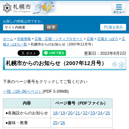
メニュ
札幌市
ー
お探しの情報は何ですか。
PC版を表示
ホーム
>
市政情報
>
広報・広聴・シティプロモート
>
広報
>
広報さっぽろ
>
広
報さっぽろ一覧
> 札幌市からのお知らせ（2007年12月号）
更新日：2022年8月2日
札幌市からのお知らせ（2007年12月号）
下表のページ番号をクリックしてご覧ください
一括（18–36ページ）
(PDF 5.09MB)
内容
ページ番号（PDFファイル）
●各施設からのお知らせ
18
⁄
19
⁄
20
⁄
21
⁄
22
⁄
23
⁄
24
⁄
25
●趣味・教養
25
⁄
26