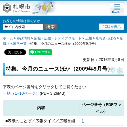
メニュ
札幌市
ー
お探しの情報は何ですか。
PC版を表示
ホーム
>
市政情報
>
広報・広聴・シティプロモート
>
広報
>
広報さっぽろ
>
広
報さっぽろ一覧
> 特集、今月のニュースほか（2009年9月号）
更新日：2016年3月8日
特集、今月のニュースほか（2009年9月号）
下表のページ番号をクリックしてご覧ください
一括（1–10ページ）
(PDF 3.26MB)
ページ番号（PDFファ
内容
イル）
■表紙のことば／広報クイズ／広報番組
1