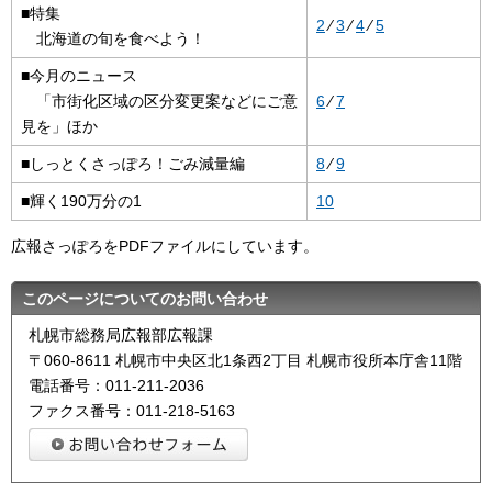
■特集
2
⁄
3
⁄
4
⁄
5
北海道の旬を食べよう！
■今月のニュース
「市街化区域の区分変更案などにご意
6
⁄
7
見を」ほか
■しっとくさっぽろ！ごみ減量編
8
⁄
9
■輝く190万分の1
10
広報さっぽろをPDFファイルにしています。
このページについてのお問い合わせ
札幌市総務局広報部広報課
〒060-8611 札幌市中央区北1条西2丁目 札幌市役所本庁舎11階
電話番号：011-211-2036
ファクス番号：011-218-5163