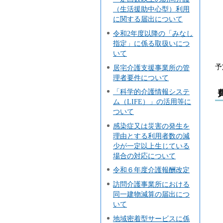
（生活援助中心型）利用
（
に関する届出について
令和2年度以降の「みなし
指定」に係る取扱いにつ
いて
※
予
居宅介護支援事業所の管
理者要件について
「科学的介護情報システ
ム（LIFE）」の活用等に
ついて
感染症又は災害の発生を
理由とする利用者数の減
（
少が一定以上生じている
場合の対応について
令和６年度介護報酬改定
訪問介護事業所における
同一建物減算の届出につ
（
いて
地域密着型サービスに係