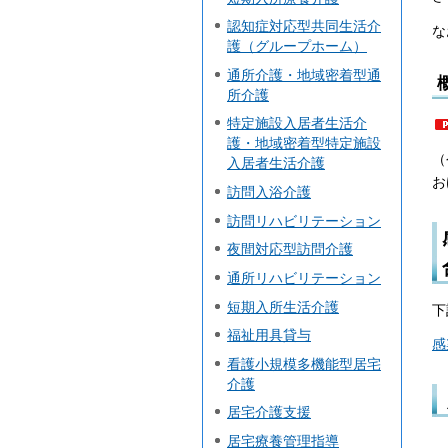
認知症対応型共同生活介
な
護（グループホーム）
通所介護・地域密着型通
所介護
特定施設入居者生活介
護・地域密着型特定施設
（
入居者生活介護
お
訪問入浴介護
訪問リハビリテーション
夜間対応型訪問介護
通所リハビリテーション
短期入所生活介護
下
福祉用具貸与
感
看護小規模多機能型居宅
介護
居宅介護支援
居宅療養管理指導