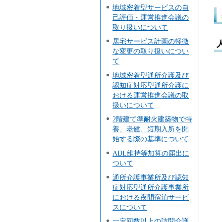
地域密着型サービスの自
己評価・運営推進会議の
取り扱いについて
居宅サービス計画の軽微
な変更の取り扱いについ
て
地域密着型通所介護及び
認知症対応型通所介護に
（
おける運営推進会議の取
扱いについて
2階建て準耐火建築物で特
養、老健、短期入所を開
（
始する際の基準について
ADL維持等加算の届出に
ついて
通所介護事業所及び認知
（
症対応型通所介護事業所
における夜間宿泊サービ
スについて
一定回数以上の訪問介護