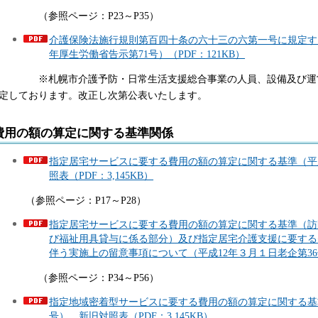
参照ページ：P23～P35）
介護保険法施行規則第百四十条の六十三の六第一号に規定す
年厚生労働省告示第71号）（PDF：121KB）
札幌市介護予防・日常生活支援総合事業の人員、設備及び運営
定しております。改正し次第公表いたします。
費用の額の算定に関する基準関係
指定居宅サービスに要する費用の額の算定に関する基準（平
照表（PDF：3,145KB）
参照ページ：P17～P28）
指定居宅サービスに要する費用の額の算定に関する基準（訪
び福祉用具貸与に係る部分）及び指定居宅介護支援に要する
伴う実施上の留意事項について（平成12年３月１日老企第36号
参照ページ：P34～P56）
指定地域密着型サービスに要する費用の額の算定に関する基準
号） 新旧対照表（PDF：3,145KB）