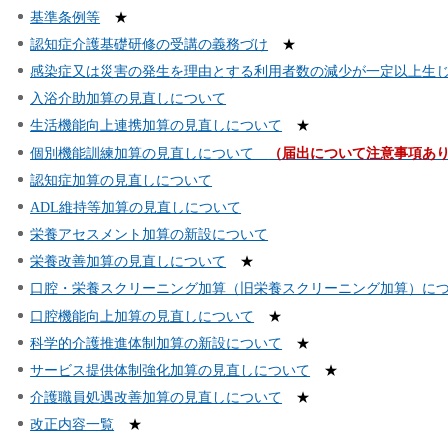
基準条例等
★
認知症介護基礎研修の受講の義務づけ
★
感染症又は災害の発生を理由とする利用者数の減少が一定以上生
入浴介助加算の見直しについて
生活機能向上連携加算の見直しについて
★
個別機能訓練加算の見直しについて
（届出について注意事項あ
認知症加算の見直しについて
ADL維持等加算の見直しについて
栄養アセスメント加算の新設について
栄養改善加算の見直しについて
★
口腔・栄養スクリーニング加算（旧栄養スクリーニング加算）に
口腔機能向上加算の見直しについて
★
科学的介護推進体制加算の新設について
★
サービス提供体制強化加算の見直しについて
★
介護職員処遇改善加算の見直しについて
★
改正内容一覧
★