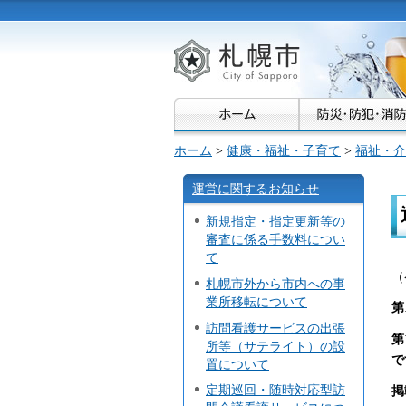
札幌市
ホーム
>
健康・福祉・子育て
>
福祉・介
運営に関するお知らせ
新規指定・指定更新等の
審査に係る手数料につい
て
（
札幌市外から市内への事
業所移転について
第
訪問看護サービスの出張
第
所等（サテライト）の設
で
置について
定期巡回・随時対応型訪
掲