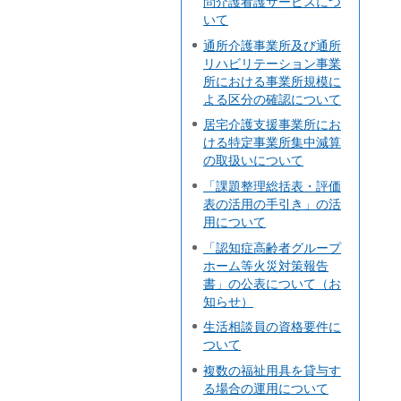
問介護看護サービスにつ
いて
通所介護事業所及び通所
リハビリテーション事業
所における事業所規模に
よる区分の確認について
居宅介護支援事業所にお
ける特定事業所集中減算
の取扱いについて
「課題整理総括表・評価
表の活用の手引き」の活
用について
「認知症高齢者グループ
ホーム等火災対策報告
書」の公表について（お
知らせ）
生活相談員の資格要件に
ついて
複数の福祉用具を貸与す
る場合の運用について