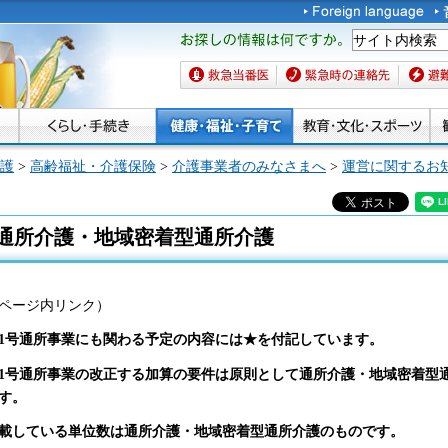
お探しの情報は何です
か。
救急当番医
緊急時の連絡先
避難場
護
>
高齢福祉・介護保険
>
介護事業者のみなさまへ
>
運営に関するお
通所介護・地域密着型通所介護
ページ内リンク）
1号通所事業にも関わる予定の内容には★を付記しています。
1号通所事業の改正する加算の要件は原則として通所介護・地域密着型
す。
載している単位数は通所介護・地域密着型通所介護のものです。