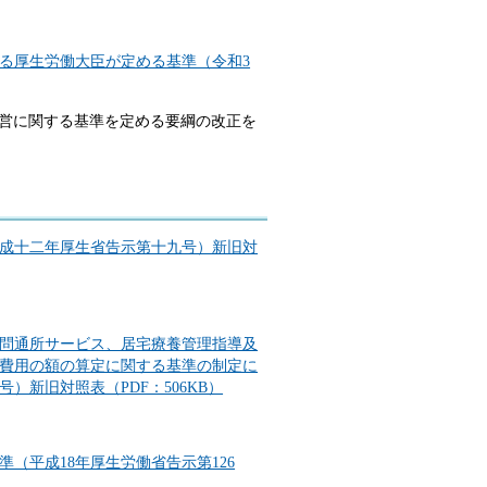
る厚生労働大臣が定める基準（令和3
に関する基準を定める要綱の改正を
成十二年厚生省告示第十九号）新旧対
問通所サービス、居宅療養管理指導及
費用の額の算定に関する基準の制定に
）新旧対照表（PDF：506KB）
（平成18年厚生労働省告示第126