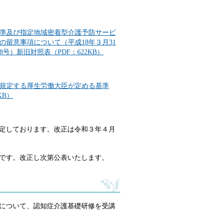
準及び指定地域密着型介護予防サービ
留意事項について（平成18年３月31
018号）新旧対照表（PDF：622KB）
規定する厚生労働大臣が定める基準
KB）
しております。改正は令和３年４月
。改正し次第公表いたします。
について、認知症介護基礎研修を受講