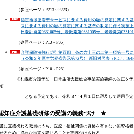
参照ページ：P213～P223）
指定地域密着型サービスに要する費用の額の算定に関する基
スに要する費用の額の算定に関する基準の制定に伴う実施上の
日老計発第0331005号、老振発第0331005号、老老発第0331
参照ページ：P13～P35）
介護保険法施行規則第百四十条の六十三の二第一項第一号に
（令和３年厚生労働省告示第72号） 新旧対照表（PDF：164
参照ページ：P10～P23）
札幌市介護予防・日常生活支援総合事業実施要綱の改正を予定
頃
となる予定であり、令和３年４月１日に遡及して適用予定です
認知症介護基礎研修の受講の義務づけ
★
護に直接携わる職員のうち、医療・福祉関係の資格を有さない無資格者
せるために必要な措置を講じることが義務付けされる。