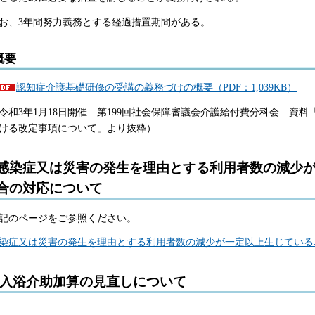
お、3年間努力義務とする経過措置期間がある。
概要
認知症介護基礎研修の受講の義務づけの概要（PDF：1,039KB）
令和3年1月18日開催 第199回社会保障審議会介護給付費分科会 資料
ける改定事項について」より抜粋）
感染症又は災害の発生を理由とする利用者数の減少
合の対応について
記のページをご参照ください。
染症又は災害の発生を理由とする利用者数の減少が一定以上生じている
入浴介助加算の見直しについて