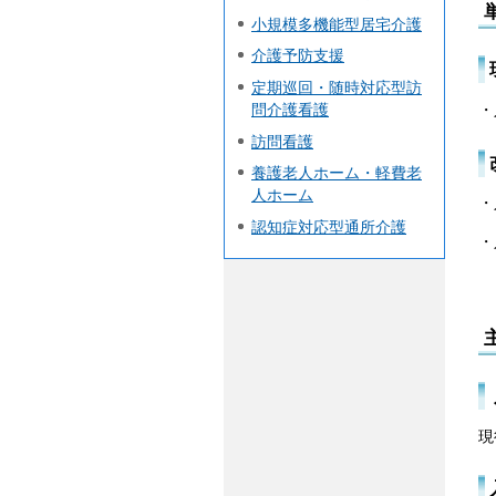
小規模多機能型居宅介護
介護予防支援
定期巡回・随時対応型訪
・
問介護看護
訪問看護
養護老人ホーム・軽費老
人ホーム
・
認知症対応型通所介護
・
※
現