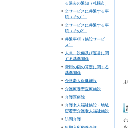
る過去の通知（札幌市）
（
全サービスに共通する事
項（その1）
全サービスに共通する事
項（その2）
共通事項（施設サービ
（
ス）
人員、設備及び運営に関
する基準関係
（
費用の額の算定に関する
基準関係
※
介護老人保健施設
末
介護療養型医療施設
介護医療院
介護老人福祉施設・地域
密着型介護老人福祉施設
訪問介護
介
さ
短期入所療養介護