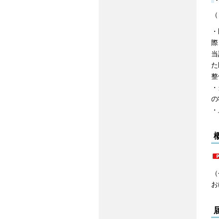
（
・
際
当
た
整
・
の
・
（
お