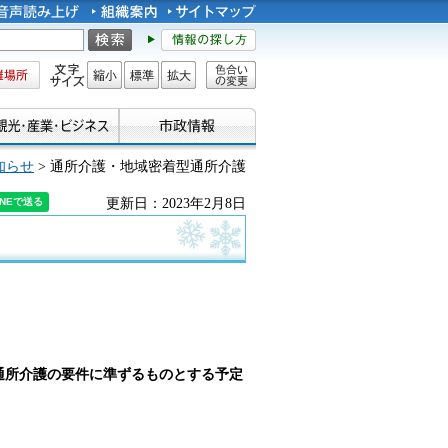
所
文字サイズ
縮小
標準
拡大
色合い
の変更
知らせ
> 通所介護・地域密着型通所介護
更新日：2023年2月8日
通所介護の要件に準ずるものとする予定