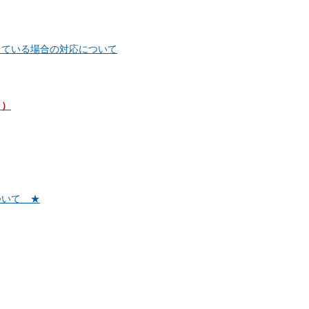
じている場合の対応について
り）
ついて ★