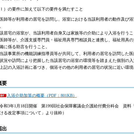
Ⅰ）の要件に加えて以下の要件を満たすこと
医師等が利用者の居宅を訪問し、浴室における当該利用者の動作及び浴
、
該居宅の浴室が、当該利用者自身又は家族等の介助により入浴を行うこ
医師等が、介護支援専門員・福祉用具専門相談員と連携し、福祉用具の
備に係る助言を行うこと。
当該事業所の機能訓練指導員等が共同して、利用者の居宅を訪問した医
状況や訪問により把握した当該居宅の浴室の環境等を踏まえた個別の入
上記の入浴計画に基づき、個浴その他の利用者の居宅の状況に近い環境
概要
入浴介助加算の概要（PDF：801KB）
令和3年1月18日開催 第199回社会保障審議会介護給付費分科会 資料
ける改定事項について」より抜粋）
届出