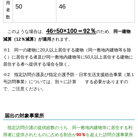
用
50
46
者
数
46÷50×100＝92％
こ
のような場合は、
のため、
同一建物
減算（12％減算）が適用
されます。
※1 同一の建物に20人以上居住する建物（同一敷地内建物等を除
く）に居住する者及び同一敷地内建物等に50人以上居住する建物に
居住する者へ提供する場合を除く。
※2 指定訪問介護及び指定介護予防・日常生活支援総合事業（第１
号訪問事業）については、別々に計算 する必要がありますの
で、ご注意ください。
届出の対象事業所
指定訪問介護の提供総数のうち、同一敷地内建物等に居住する利
用者に提供されたものに占める割合が
90％
を超えた
訪問介護事業所