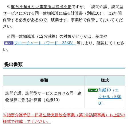
※
90％を超えない
事業所は提出不要
ですが、「
訪問介護、訪問型
サービスにおける同一建物減算に係る計算書（別紙10）」は2年間
保管する必要があるので、破棄せず、事業所で保管しておいてくだ
さい。
※同一建物減算（12％減算）の対象かどうかは、基準や
フローチャート（ワード：33KB）
等により
、確認してくださ
い。
提出書類
書類
様式
別紙10（エ
訪問介護、訪問型サービスにおける同一建
クセル：56K
物減算に係る計算書（別紙10）
B）
※指定介護予防・日常生活支援総合事業（第1号訪問事業）も上記の
様式で作成してください。