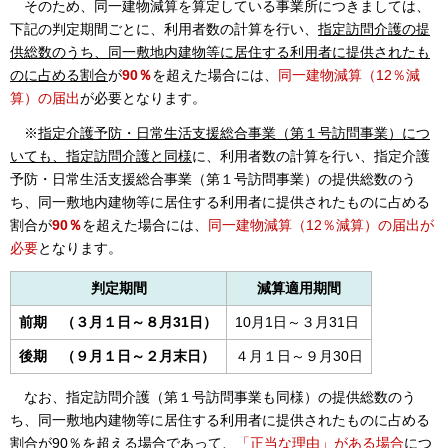
そのため、同一建物減算を算定している事業所につきましては、
下記の判定期間ごとに、利用者数の計算を行い、
指定訪問介護の提
供総数のうち、同一敷地内建物等に居住する利用者に提供されたも
のに占める割合
が
90％
を超えた場合には、
同一建物減算（12％減
算）
の届出
が必要となります。
※
指定介護予防・日常生活支援総合事業（第１号訪問事業）につ
いても、指定訪問介護と同様
に、利用者数の計算を行い、指定介護
予防・日常生活支援総合事業（第１号訪問事業）の提供総数のう
ち、同一敷地内建物等に居住する利用者に提供されたものに占める
割合が
90％
を超えた場合には、
同一建物減算（12％減算）の届出が
必要
となります。
判定期間
減算適用期間
前期
（３月１日～８月31日）
10月1日～３月31日
後期
（９月１日～２月末日）
４月１日～９月30日
なお、
指定訪問介護（第１号訪問事業も同様）の提供総数のう
ち、同一敷地内建物等に居住する利用者に提供されたものに占める
割合が90％を超える場合であって、
「正当な理由」がある場合
につ