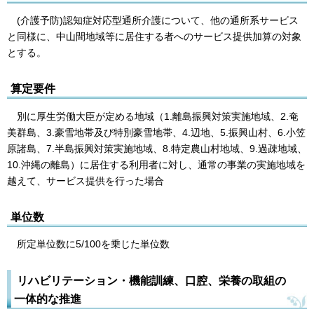
(介護予防)認知症対応型通所介護について、他の通所系サービス
と同様に、中山間地域等に居住する者へのサービス提供加算の対象
とする。
算定要件
別に厚生労働大臣が定める地域（1.離島振興対策実施地域、2.奄
美群島、3.豪雪地帯及び特別豪雪地帯、4.辺地、5.振興山村、6.小笠
原諸島、7.半島振興対策実施地域、8.特定農山村地域、9.過疎地域、
10.沖縄の離島）に居住する利用者に対し、通常の事業の実施地域を
越えて、サービス提供を行った場合
単位数
所定単位数に5/100を乗じた単位数
リハビリテーション・機能訓練、口腔、栄養の取組の
一体的な推進