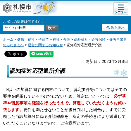
メニュ
札幌市
ー
お探しの情報は何ですか。
PC版を表示
ホーム
>
健康・福祉・子育て
>
福祉・介護
>
高齢福祉・介護保険
>
介護事業者
のみなさまへ
>
運営に関するお知らせ
> 認知症対応型通所介護
更新日：2023年2月8日
認知症対応型通所介護
※以下の加算に関する内容について、算定要件等については全ての
要件を網羅しているわけではないため、算定に当たっては、
必ず基
準や留意事項を確認を行ったうえで、算定していただくようお願い
致します
。
要件を満たせないことが後日判明した場合は、すでに受
領した当該加算分に係る介護報酬を、所定の手続きにより返還して
いただくこととなりますので、ご注意願います。