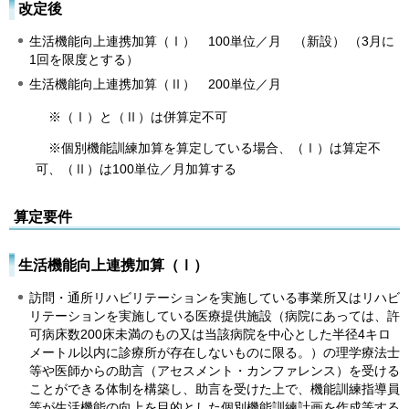
改定後
生活機能向上連携加算（Ⅰ） 100単位／月 （新設） （3月に
1回を限度とする）
生活機能向上連携加算（Ⅱ） 200単位／月
※（Ⅰ）と（Ⅱ）は併算定不可
※個別機能訓練加算を算定している場合、（Ⅰ）は算定不
可、（Ⅱ）は100単位／月加算する
算定要件
生活機能向上連携加算（Ⅰ）
訪問・通所リハビリテーションを実施している事業所又はリハビ
リテーションを実施している医療提供施設（病院にあっては、許
可病床数200床未満のもの又は当該病院を中心とした半径4キロ
メートル以内に診療所が存在しないものに限る。）の理学療法士
等や医師からの助言（アセスメント・カンファレンス）を受ける
ことができる体制を構築し、助言を受けた上で、機能訓練指導員
等が生活機能の向上を目的とした個別機能訓練計画を作成等する