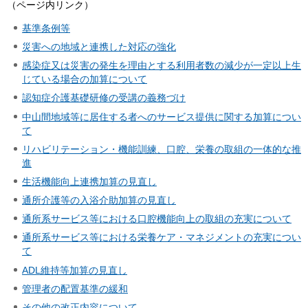
（ページ内リンク）
基準条例等
災害への地域と連携した対応の強化
感染症又は災害の発生を理由とする利用者数の減少が一定以上生
じている場合の加算について
認知症介護基礎研修の受講の義務づけ
中山間地域等に居住する者へのサービス提供に関する加算につい
て
リハビリテーション・機能訓練、口腔、栄養の取組の一体的な推
進
生活機能向上連携加算の見直し
通所介護等の入浴介助加算の見直し
通所系サービス等における口腔機能向上の取組の充実について
通所系サービス等における栄養ケア・マネジメントの充実につい
て
ADL維持等加算の見直し
管理者の配置基準の緩和
その他の改正内容について