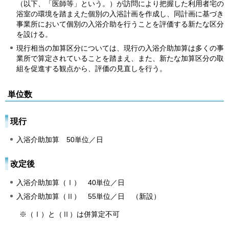
（以下、「医師等」という。）が訪問により把握した利用者宅の
浴室の環境を踏まえた個別の入浴計画を作成し、同計画に基づき
事業所において個別の入浴介助を行うことを評価する新たな区分
を設ける。
現行相当の加算区分については、現行の入浴介助加算は多くの事
業所で算定されていることを踏まえ、また、新たな加算区分の取
組を促進する観点から、評価の見直しを行う。
単位数
現行
入浴介助加算 50単位／日
改定後
入浴介助加算（Ⅰ） 40単位／日
入浴介助加算（Ⅱ） 55単位／日 （新設）
※（Ⅰ）と（Ⅱ）は併算定不可