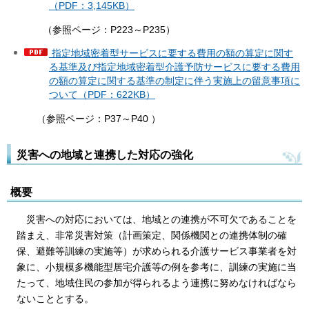
（PDF：3,145KB）
（参照ページ：P223～P235）
指定地域密着型サービスに要する費用の額の算定に関す
る基準及び指定地域密着型介護予防サービスに要する費用
の額の算定に関する基準の制定に伴う実施上の留意事項に
ついて（PDF：622KB）
（参照ページ：P37～P40 ）
災害への地域と連携した対応の強化
概要
災害への対応においては、地域との連携が不可欠であることを
踏まえ、非常災害対策（計画策定、関係機関との連携体制の確
保、避難等訓練の実施等）が求められる介護サービス事業者を対
象に、小規模多機能型居宅介護等の例を参考に、訓練の実施に当
たって、地域住民の参加が得られるよう連携に努めなければなら
ないこととする。