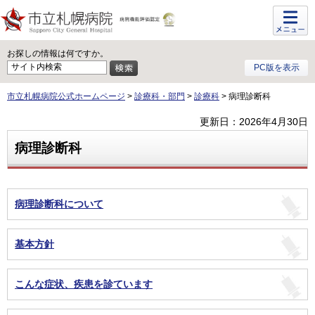
メニュ
ー
お探しの情報は何ですか。
PC版を表示
市立札幌病院公式ホームページ
>
診療科・部門
>
診療科
> 病理診断科
更新日：2026年4月30日
病理診断科
病理診断科について
基本方針
こんな症状、疾患を診ています