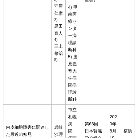
ー
集会）
守屋
4) 甲
仁彦
南医
2)
療セ
黒田
ンタ
直人
ー病
4)
理診
三上
断科
修治
5) 慶
5)
應義
塾大
学病
院病
理診
断科
市立
札幌
202
病
第63回
0年
内皮細胞障害に関連し
岩崎
院
日本腎臓
8月
横浜
た最近の知見
沙理