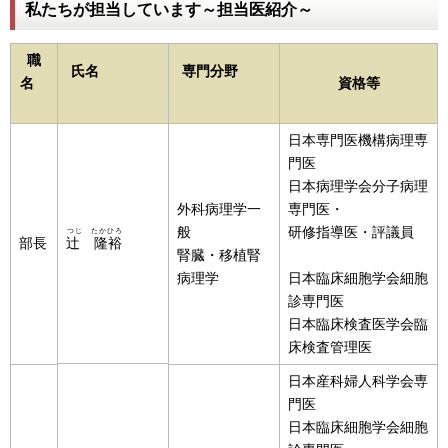
私たちが担当しています～担当医紹介～
職
氏名
専門分野
名
資格等
日本専門医機構病理専
門医
日本病理学会分子病理
外科病理学一
専門医・
般
研修指導医・評議員
つじ たかひろ
部長
辻 隆裕
腎臓・移植腎
病理学
日本臨床細胞学会細胞
診専門医
日本臨床検査医学会臨
床検査管理医
日本産科婦人科学会専
門医
日本臨床細胞学会細胞