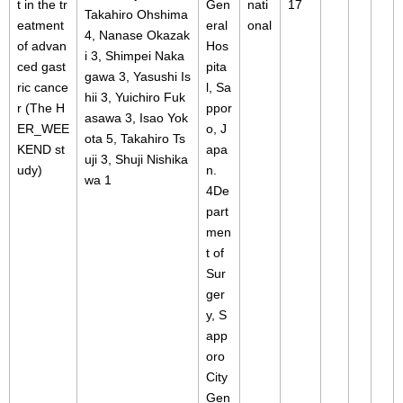
t in the tr
Gen
nati
17
Takahiro Ohshima
eatment
eral
onal
4, Nanase Okazak
of advan
Hos
i 3, Shimpei Naka
ced gast
pita
gawa 3, Yasushi Is
ric cance
l, Sa
hii 3, Yuichiro Fuk
r (The H
ppor
asawa 3, Isao Yok
ER_WEE
o, J
ota 5, Takahiro Ts
KEND st
apa
uji 3, Shuji Nishika
udy)
n.
wa 1
4De
part
men
t of
Sur
ger
y, S
app
oro
City
Gen