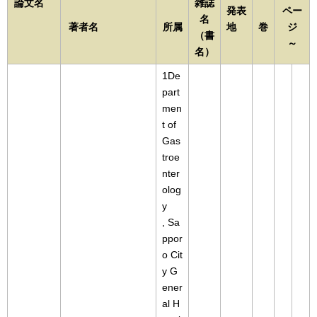
論文名
雑誌
発表
ペー
名
著者名
所属
地
巻
ジ
（書
～
名）
1De
part
men
t of
Gas
troe
nter
olog
y
, Sa
ppor
o Cit
y G
ener
al H