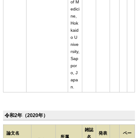
of M
edici
ne,
Hok
kaid
o U
nive
rsity,
Sap
por
o, J
apa
n.
令和2年（2020年）
雑誌
論文名
発表
ペー
所属
名