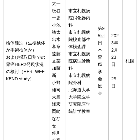
太一
板谷
市立札幌病
一史
院消化器内
小池
科
第9
祐太
市立札幌病
5回
202
出水
院検査部生
検体種別（生検検体
日
3年
孝章
体検査課
か手術検体か）
本
2月
遠藤
市立札幌病
および採取日別での
胃
23
文菜
院病理診断
札幌
胃癌HER2発現状況
癌
日
加藤
科
の検討（HER_WEE
学
-
新
市立札幌病
KEND study）
会
25
小野
院外科
総
日
雄司
北海道大学
会
大島
大学院医学
隆宏
研究院医学
岡崎
統計学教室
なな
せ
仲川
心平