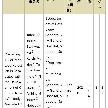
著者名
年
巻
ジ
（書
～
名）
1Departm
ent of Path
ology,
Takahiro
Sapporo C
1
ity General
Tsuji
,
Hospital, S
Sari Iwas
apporo, Ja
2
aki
,
Preceding
pan,
Keishi Ma
T-Cell-Medi
2Departm
2
kita
, Te
ated Reject
ent
ppei Ima
ion Is Asso
of Patholo
2
moto
, N
ciated with
gy,
aomichi I
the Develo
Sapporo C
Nep
1
2
pment of C
202
1
1
shidate
,
ity General
hro
4
hronic Activ
0
3
7
Akihiko M
Hospital, S
n
4
e Antibody-
3
itsuke
,
apporo, Ja
Mediated R
Nobuyuki
pan.