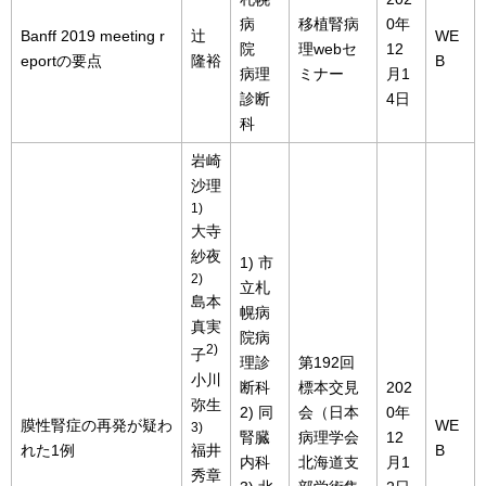
病
移植腎病
0年
Banff 2019 meeting r
辻
WE
院
理webセ
12
eportの要点
隆裕
B
病理
ミナー
月1
診断
4日
科
岩崎
沙理
1)
大寺
紗夜
1) 市
2)
立札
島本
幌病
真実
院病
2)
子
理診
第192回
小川
断科
標本交見
202
弥生
2) 同
会（日本
0年
膜性腎症の再発が疑わ
WE
3)
腎臓
病理学会
12
福井
れた1例
B
内科
北海道支
月1
秀章