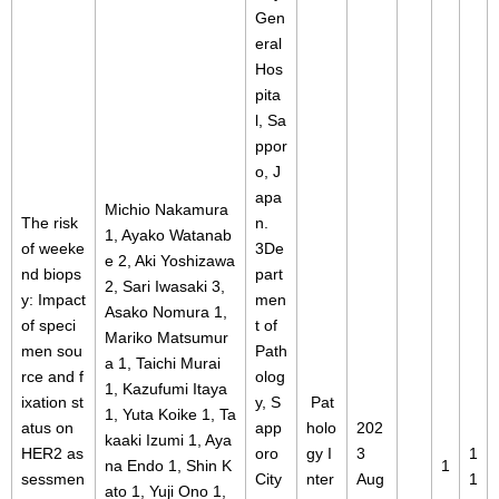
Gen
eral
Hos
pita
l, Sa
ppor
o, J
apa
Michio Nakamura
The risk
n.
1, Ayako Watanab
of weeke
3De
e 2, Aki Yoshizawa
nd biops
part
2, Sari Iwasaki 3,
y: Impact
men
Asako Nomura 1,
of speci
t of
Mariko Matsumur
men sou
Path
a 1, Taichi Murai
rce and f
olog
1, Kazufumi Itaya
ixation st
y, S
Pat
1, Yuta Koike 1, Ta
atus on
app
holo
202
kaaki Izumi 1, Aya
HER2 as
oro
gy I
3
1
na Endo 1, Shin K
1
sessmen
City
nter
Aug
1
ato 1, Yuji Ono 1,