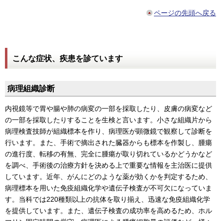
ページの先頭へ戻る
こんな症状、疾患を診ています
病理組織診断
内視鏡等で胃や腸や肺の病変の一部を採取したり、皮膚の病変など
の一部を採取したりすることを生検と言います。小さな組織片から
病理検査技師が組織標本を作り、病理医が顕微鏡で観察して診断を
行います。また、手術で摘出された臓器からも標本を作製し、腫瘍
の進行度、転移の有無、完全に腫瘍が取り切れているかどうかなど
を調べ、手術後の治療方針を決める上で重要な情報を主治医に提供
しています。近年、がんにどのような薬が効くかを判定するため、
病理標本を用いた免疫組織化学や遺伝子検査が不可欠になっていま
す。当科では220種類以上の抗体を取り揃え、迅速な免疫組織化学
を提供しています。また、遺伝子検査の成功率を高めるため、ホル