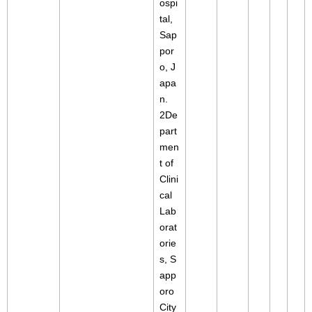
ospi
tal,
Sap
por
o, J
apa
n.
2De
part
men
t of
Clini
cal
Lab
orat
orie
s, S
app
oro
City