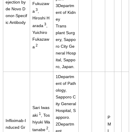
ejection by
Fukuzaw
3Departm
de Novo D
3
a
,
ent of Kidn
onor-Specif
Hiroshi H
ey
ic Antibody
3
arada
,
Trans
Yuichiro
plant Surg
Fukazaw
ery, Sappo
2
ro City Ge
a
neral Hosp
ital, Sappo
ro, Japan.
1Departm
ent of Path
ology,
Sapporo C
ity General
Sari Iwas
Hospital, S
1
aki
, Tos
apporo.
P
Infliximab-I
hiyuki Wa
2Departm
M
nduced Gr
2
tanabe
,
ent
I