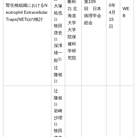
断科
第109
腎生検組織におけるN
0年
大塚
2) 北
回 日本
WE
eutrophil Extracellular
4月
拓也
海道
病理学会
B
Traps(NETs)の検討
15
1)
大学
総会
牧田
日
大学
啓史
院保
1)
健科
深澤
学研
雄一
究院
1)
郎
辻
隆裕
1)
辻
隆裕
1)
岩崎
沙理
1)
牧田