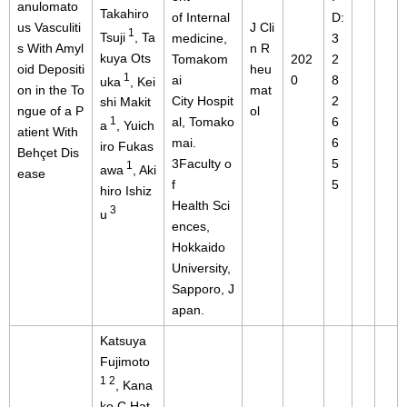
anulomato
Takahiro
of Internal
D:
us Vasculiti
J Cli
1
Tsuji
, Ta
medicine,
3
s With Amyl
n R
kuya Ots
Tomakom
202
2
oid Depositi
heu
1
ai
0
8
uka
, Kei
on in the To
mat
City Hospit
2
shi Makit
ngue of a P
ol
al, Tomako
6
1
a
, Yuich
atient With
mai.
6
iro Fukas
Behçet Dis
3Faculty o
5
1
awa
, Aki
ease
f
5
hiro Ishiz
Health Sci
3
u
ences,
Hokkaido
University,
Sapporo, J
apan.
Katsuya
Fujimoto
1 2
, Kana
ko C Hat