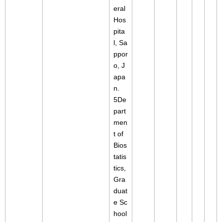
eral
Hos
pita
l, Sa
ppor
o, J
apa
n.
5De
part
men
t of
Bios
tatis
tics,
Gra
duat
e Sc
hool