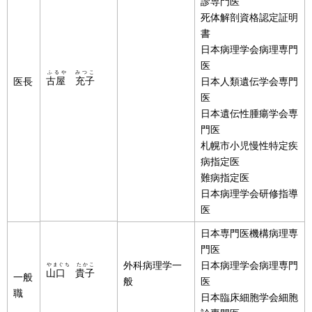
診専門医
死体解剖資格認定証明
書
日本病理学会病理専門
医
ふるや みつこ
古屋 充子
医長
日本人類遺伝学会専門
医
日本遺伝性腫瘍学会専
門医
札幌市小児慢性特定疾
病指定医
難病指定医
日本病理学会研修指導
医
日本専門医機構病理専
門医
外科病理学一
日本病理学会病理専門
やまぐち たかこ
山口 貴子
一般
般
医
職
日本臨床細胞学会細胞