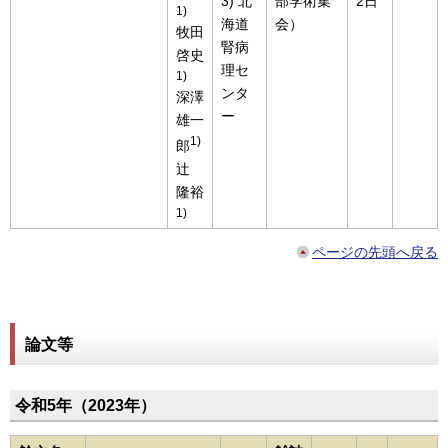
3) 北
部学術集
2日
1)
海道
会）
牧田
腎病
啓史
理セ
1)
ンタ
深澤
ー
雄一
1)
郎
辻
隆裕
1)
ページの先頭へ戻る
論文等
令和5年（2023年）