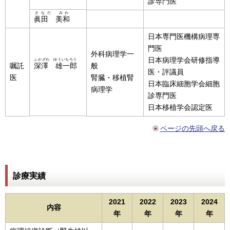
診専門医
さなだ みわ
眞田 美和
日本専門医機構病理専
門医
外科病理学一
日本病理学会研修指導
ふかざわ ゆういちろう
嘱託
深澤 雄一郎
般
医・評議員
医
腎臓・移植腎
日本臨床細胞学会細胞
病理学
診専門医
日本移植学会認定医
ページの先頭へ戻る
診療実績
2021
2022
2023
2024
内容
年
年
年
年