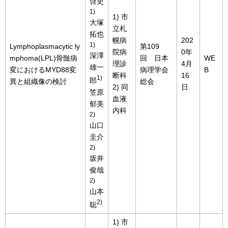
啓史
1)
1) 市
大塚
立札
拓也
幌病
202
1)
Lymphoplasmacytic ly
第109
院病
0年
深澤
mphoma(LPL)骨髄病
回 日本
WE
理診
4月
雄一
変におけるMYD88変
病理学会
B
断科
16
1)
郎
異と組織像の検討
総会
2) 同
日
笠原
血液
郁美
内科
2)
山口
圭介
2)
坂井
俊哉
2)
山本
2)
聡
1) 市