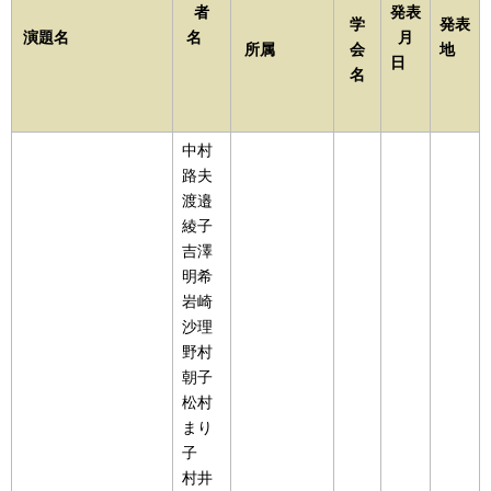
者
発表
学
発表
演題名
名
月
所属
会
地
日
名
中村
路夫
渡邉
綾子
吉澤
明希
岩崎
沙理
野村
朝子
松村
まり
子
村井