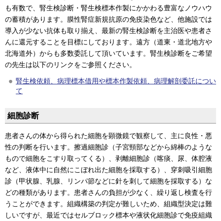
も有数で、腎生検診断・腎生検標本作製にかかわる豊富なノウハウ
の蓄積があります。膜性腎症新規抗原の免疫染色など、他施設では
導入が少ない抗体も取り揃え、最新の腎生検診断を主治医や患者さ
んに還元することを目標にしております。遠方（道東・道北地方や
北海道外）からも多数委託して頂いています。腎生検診断をご希望
の先生は以下のリンクをご参照ください。
腎生検依頼、病理標本借用や標本作製依頼、病理解剖委託につい
て
細胞診断
患者さんの体から得られた細胞を顕微鏡で観察して、主に良性・悪
性の判断を行います。擦過細胞診（子宮頸部などから綿棒のような
もので細胞をこすり取ってくる）、剥離細胞診（喀痰、尿、体腔液
など、液体中に自然にこぼれ出た細胞を採取する）、穿刺吸引細胞
診（甲状腺、乳腺、リンパ節などに針を刺して細胞を採取する）な
どの種類があります。患者さんの負担が少なく、繰り返し検査を行
うことができます。組織構築の判定が難しいため、組織型決定は難
しいですが、最近ではセルブロック標本や液状化細胞診で免疫組織