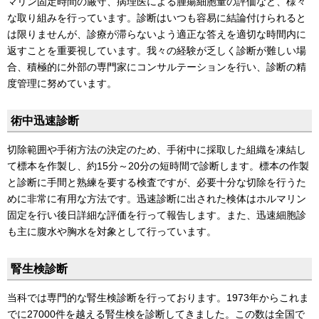
マリン固定時間の厳守、病理医による腫瘍細胞量の評価など、様々
な取り組みを行っています。診断はいつも容易に結論付けられると
は限りませんが、診療が滞らないよう適正な答えを適切な時間内に
返すことを重要視しています。我々の経験が乏しく診断が難しい場
合、積極的に外部の専門家にコンサルテーションを行い、診断の精
度管理に努めています。
術中迅速診断
切除範囲や手術方法の決定のため、手術中に採取した組織を凍結し
て標本を作製し、約15分～20分の短時間で診断します。標本の作製
と診断に手間と熟練を要する検査ですが、必要十分な切除を行うた
めに非常に有用な方法です。迅速診断に出された検体はホルマリン
固定を行い後日詳細な評価を行って報告します。また、迅速細胞診
も主に腹水や胸水を対象として行っています。
腎生検診断
当科では専門的な腎生検診断を行っております。1973年からこれま
でに27000件を越える腎生検を診断してきました。この数は全国で