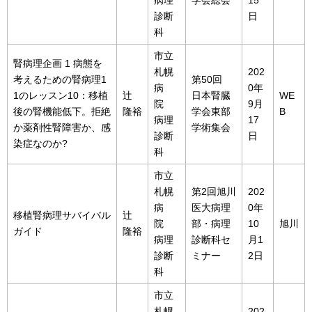
病理
学会総会
15
診断
日
科
市立
腎病理企画 1 病態を
札幌
202
考えるための腎病理1
第50回
病
0年
1のレッスン10：移植
辻
日本腎臓
WE
院
9月
後の腎機能低下。拒絶
隆裕
学会東部
B
病理
17
か薬剤性腎障害か、感
学術集会
診断
日
染症なのか?
科
市立
札幌
第2回旭川
202
病
医大病理
0年
移植腎病理サバイバル
辻
院
部・病理
10
旭川
ガイド
隆裕
病理
診断科セ
月1
診断
ミナー
2日
科
市立
札幌
202