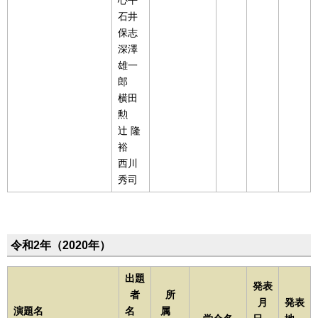
石井
保志
深澤
雄一
郎
横田
勲
辻 隆
裕
西川
秀司
令和2年（2020年）
出題
発表
者
所
月
発表
演題名
名
属