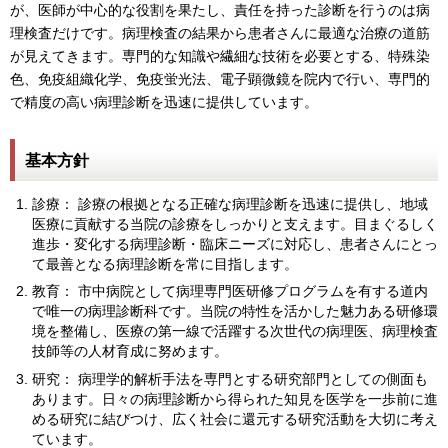
が、医師が中心的な役割を果たし、責任を持った診断を行うのは病
理検査だけです。病理検査の結果から患者さんに最適な治療の道筋
が見えてきます。専門的な知識や繊細な技術を必要とする、特殊染
色、免疫組織化学、免疫蛍光法、電子顕微鏡を院内で行い、専門的
で精度の高い病理診断を迅速に提供しています。
基本方針
診療： 診療の根拠となる正確な病理診断を迅速に提供し、地域
医療に貢献する当院の診療をしっかりと支えます。目まぐるしく
進歩・変化する病理診断・臨床ニーズに対応し、患者さんにとっ
て最善となる病理診断を常に目指します。
教育： 市中病院として病理専門医研修プログラムを有する道内
で唯一の病理診断科です。当院の特性を活かした魅力ある研修環
境を整備し、医療の第一線で活躍する次世代の病理医、病理検査
技師等の人材育成に努めます。
研究： 病理学的解析手法を専門とする研究部門としての側面も
あります。日々の病理診断から得られた知見を医学を一歩前に進
める研究に結びつけ、広く社会に還元する研究活動を大切に考え
ています。