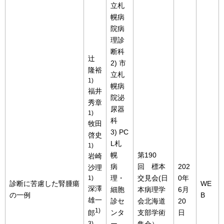
立札
幌病
院病
理診
断科
辻
2) 市
隆裕
立札
1)
幌病
福井
院泌
秀章
尿器
1)
科
牧田
3) PC
啓史
L札
1)
幌
第190
岩崎
病
回 標本
202
沙理
理・
交見会(日
0年
1)
診断に苦慮した腎腫瘍
WE
深澤
細胞
本病理学
6月
の一例
B
雄一
診セ
会北海道
20
1)
ンタ
支部学術
日
郎
3)