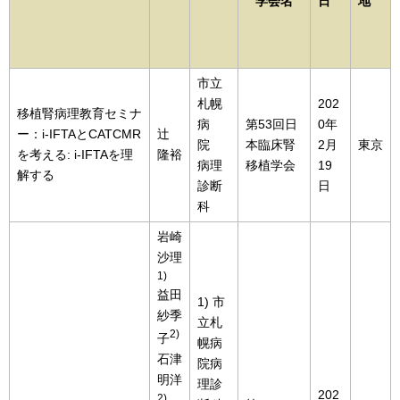
学会名
日
地
市立
札幌
202
移植腎病理教育セミナ
病
第53回日
0年
ー：i-IFTAとCATCMR
辻
院
本臨床腎
2月
東京
を考える: i-IFTAを理
隆裕
病理
移植学会
19
解する
診断
日
科
岩崎
沙理
1)
益田
1) 市
紗季
立札
2)
子
幌病
石津
院病
明洋
理診
202
2)