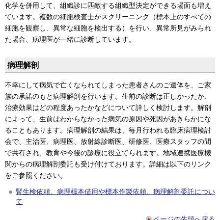
化学を併用して、組織診に匹敵する組織型決定ができる場面も増え
ています。複数の細胞検査士がスクリーニング（標本上のすべての
細胞を観察し、異常な細胞を検出する）を行い、異常所見がみられ
た場合、病理医が一緒に診断しています。
病理解剖
不幸にして病気で亡くなられてしまった患者さんのご遺体を、ご家
族の承諾のもと病理解剖を行います。生前の診断は正しかったか、
治療効果はどの程度あったかなどについて詳しく検討します。解剖
によって、生前はわからなかった病気の原因や死因があきらかにな
ることもあります。病理解剖の結果は、毎月行われる臨床病理検討
会で、主治医、病理医、放射線診断医、研修医、医療スタッフの間
で共有され、教育や今後の診療に役立てられます。地域連携医療機
関からの病理解剖委託も受け付けております。詳細は以下のリンク
をご参照ください。
腎生検依頼、病理標本借用や標本作製依頼、病理解剖委託につい
て
ページの先頭へ戻る