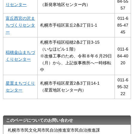
84-55
りセンター
（新発寒地区センター内）
57
富丘西宮の沢ま
011-6
ちづくりセンタ
札幌市手稲区富丘2条2丁目1-1
85-47
ー
45
札幌市手稲区稲穂2条2丁目3-15
（いなほビル１階）
011-6
稲穂金山まちづ
※改修工事のため、令和８年６月29日
84-40
くりセンター
（月）から、上記仮事務所へ一時移転
20
中
011-6
星置まちづくり
札幌市手稲区星置2条3丁目14-1
95-32
センター
（星置地区センター内）
22
このページについてのお問い合わせ
札幌市市民文化局市民自治推進室市民自治推進課