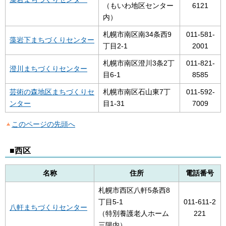
（もいわ地区センター
6121
内）
札幌市南区南34条西9
011-581-
藻岩下まちづくりセンター
丁目2-1
2001
札幌市南区澄川3条2丁
011-821-
澄川まちづくりセンター
目6-1
8585
芸術の森地区まちづくりセ
札幌市南区石山東7丁
011-592-
ンター
目1-31
7009
このページの先頭へ
■西区
名称
住所
電話番号
札幌市西区八軒5条西8
丁目5-1
011-611-2
八軒まちづくりセンター
（特別養護老人ホーム
221
三陽内）