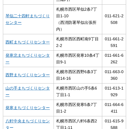
札幌市西区琴似2条7丁
琴似二十四軒まちづくり
目1-10
011-621-2
センター
（西消防署琴似出張所
508
内）
札幌市西区西町南9丁目
011-661-2
西町まちづくりセンター
2-2
591
発寒北まちづくりセンタ
札幌市西区発寒10条4丁
011-661-6
ー
目9-1
262
札幌市西区西野6条3丁
011-663-0
西野まちづくりセンター
目14-16
360
山の手まちづくりセンタ
札幌市西区山の手5条6
011-613-1
ー
丁目1-1
929
札幌市西区発寒5条7丁
011-664-6
発寒まちづくりセンター
目1-2
411
八軒中央まちづくりセン
札幌市西区八軒6条西2
011-615-9
ター
丁目1-11
588