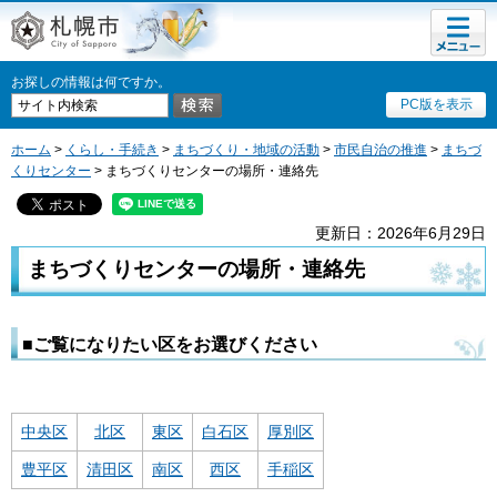
メニュ
札幌市
ー
お探しの情報は何ですか。
PC版を表示
ホーム
>
くらし・手続き
>
まちづくり・地域の活動
>
市民自治の推進
>
まちづ
くりセンター
> まちづくりセンターの場所・連絡先
更新日：2026年6月29日
まちづくりセンターの場所・連絡先
■ご覧になりたい区をお選びください
中央区
北区
東区
白石区
厚別区
豊平区
清田区
南区
西区
手稲区