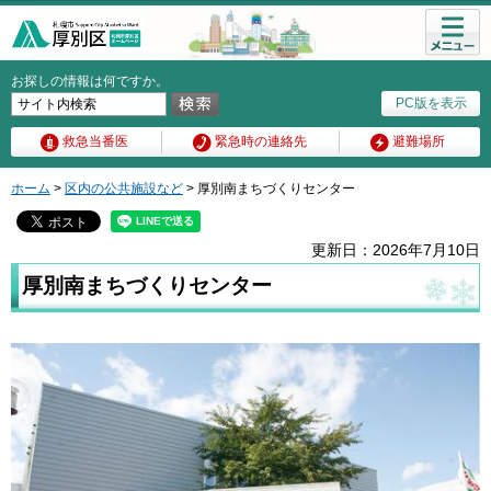
メニュ
ー
お探しの情報は何ですか。
PC版を表示
救急当番医
緊急時の連絡先
避難場所
ホーム
>
区内の公共施設など
> 厚別南まちづくりセンター
更新日：2026年7月10日
厚別南まちづくりセンター