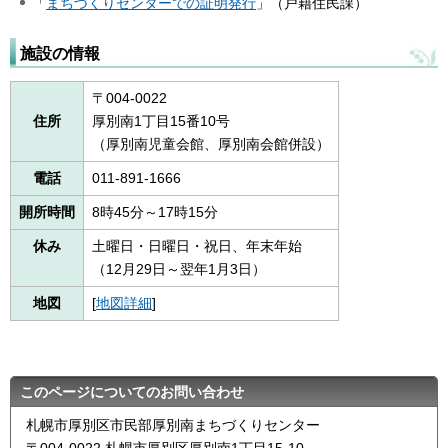
「
まちづくりセンターでの証明発行
」（戸籍住民課）
施設の情報
〒004-0022
住所
厚別南1丁目15番10号
（厚別南児童会館、厚別南会館併設）
電話
011-891-1666
開所時間
8時45分～17時15分
休み
土曜日・日曜日・祝日、年末年始
（12月29日～翌年1月3日）
地図
[
地図詳細
]
このページについてのお問い合わせ
札幌市厚別区市民部厚別南まちづくりセンター
〒004-0022 札幌市厚別区厚別南1丁目15-10