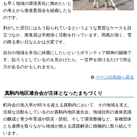
も早く地域の環境美化に務めたいと
の考えから推進委員会を組織したも
のです。
剥がした翌日にはもう貼られているというような悪質なケースも目
立つなか、推進員は辛抱強く活動を行っています。雨風が強く、雪
の降る寒い日なんかは大変です。
自分の地域を本当に綺麗にしたいというボランティア精神の賜物で
す。貼ろうとしているのを見かけたら、一言声を掛けるだけで抑止
力があるのかもしれません。
ページの先頭へ戻る
真駒内地区連合会が主体となったまちづくり
町内会の加入率が85％を超える真駒内において、その地域を支え、
活発な活動をしているのが真駒内地区連合会。地域住民の連体意識
の醸成と青少年育成や防災・防犯、そして環境整備など、各種団体
とも連携を取りながら地域が抱える課題解決に積極的に取り組んで
います。