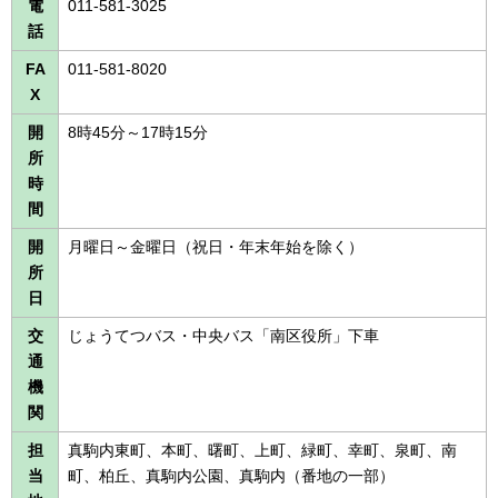
電
011-581-3025
話
FA
011-581-8020
X
開
8時45分～17時15分
所
時
間
開
月曜日～金曜日（祝日・年末年始を除く）
所
日
交
じょうてつバス・中央バス「南区役所」下車
通
機
関
担
真駒内東町、本町、曙町、上町、緑町、幸町、泉町、南
当
町、柏丘、真駒内公園、真駒内（番地の一部）