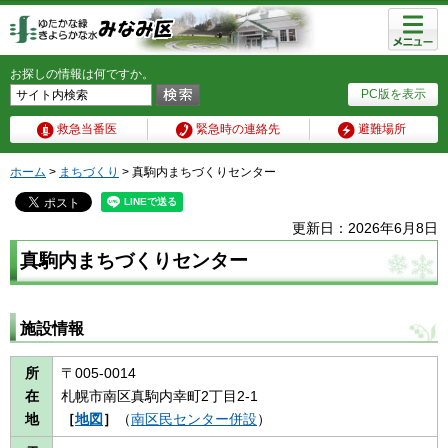
メニュ
ー
お探しの情報は何ですか。
PC版を表示
救急当番医
緊急時の連絡先
避難場所
ホーム
>
まちづくり
> 真駒内まちづくりセンター
更新日：2026年6月8日
真駒内まちづくりセンター
施設情報
所
〒005-0014
在
札幌市南区真駒内幸町2丁目2-1
地
［
地図
］
（
南区民センター併設
）