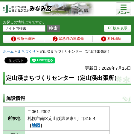
メニュ
ー
お探しの情報は何ですか。
PC版を表示
救急当番医
緊急時の連絡先
避難場所
ホーム
>
まちづくり
> 定山渓まちづくりセンター（定山渓出張所）
更新日：2026年7月15日
定山渓まちづくりセンター（定山渓出張所）
施設情報
〒061-2302
所在地
札幌市南区定山渓温泉東4丁目315-4
［
地図
］