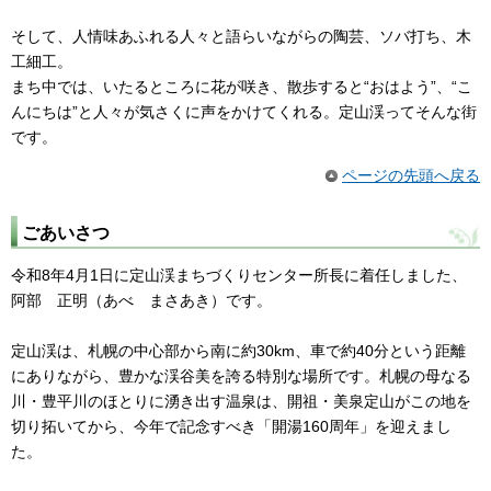
そして、人情味あふれる人々と語らいながらの陶芸、ソバ打ち、木
工細工。
まち中では、いたるところに花が咲き、散歩すると“おはよう”、“こ
んにちは”と人々が気さくに声をかけてくれる。定山渓ってそんな街
です。
ページの先頭へ戻る
ごあいさつ
令和8年4月1日に定山渓まちづくりセンター所長に着任しました、
阿部 正明（あべ まさあき）です。
定山渓は、札幌の中心部から南に約30km、車で約40分という距離
にありながら、豊かな渓谷美を誇る特別な場所です。札幌の母なる
川・豊平川のほとりに湧き出す温泉は、開祖・美泉定山がこの地を
切り拓いてから、今年で記念すべき「開湯160周年」を迎えまし
た。