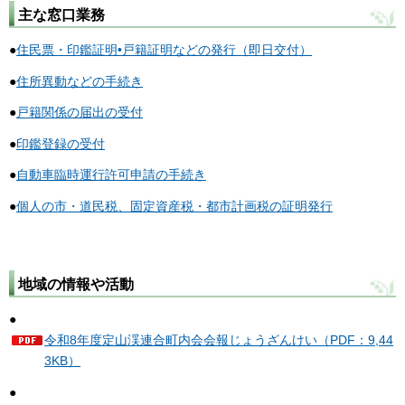
主な窓口業務
●
住民票・印鑑証明•戸籍証明などの発行（即日交付）
●
住所異動などの手続き
●
戸籍関係の届出の受付
●
印鑑登録の受付
●
自動車臨時運行許可申請の手続き
●
個人の市・道民税、固定資産税・都市計画税の証明発行
地域の情報や活動
●
令和8年度定山渓連合町内会会報じょうざんけい（PDF：9,44
3KB）
●