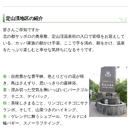
定山渓地区の紹介
皆さんご存知ですか
北の都サッポロの奥座敷、定山渓温泉街の入口で皆様をお迎えして
いる、カッパ家族の願かけ手湯。ここで手を清め、願をかけ、温泉
をたっぷり楽しむと幸せな気持ちになるそうです。
春
：自然豊かな豊平峡、色とりどりの花が咲
き、鳥はさえずり、思いっきりの森林浴。
夏
：澄み切った空気を胸いっぱいにパークゴル
フ、テニス、デイパック。
秋
：美味しさまるごと、リンゴにイチゴにサク
ランボ。そして、山菜つきのハイキング。
冬
：ゲレンデに舞うシュプール、ワイルドに4
輪バギー、スノーラフテイング。