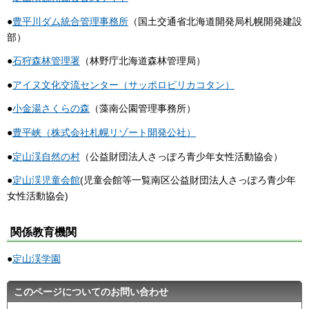
●
豊平川ダム統合管理事務所
（国土交通省北海道開発局札幌開発建設
部）
●
石狩森林管理署
（林野庁北海道森林管理局）
●
アイヌ文化交流センター（サッポロピリカコタン）
●
小金湯さくらの森
（藻南公園管理事務所）
●
豊平峡（株式会社札幌リゾート開発公社）
●
定山渓自然の村
（公益財団法人さっぽろ青少年女性活動協会）
●
定山渓児童会館
(児童会館等一覧南区公益財団法人さっぽろ青少年
女性活動協会)
関係教育機関
●
定山渓学園
このページについてのお問い合わせ