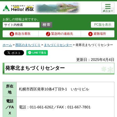
メニュ
ー
お探しの情報は何ですか。
PC版を表示
救急当番医
緊急時の連絡先
避難場所
ホーム
>
西区のまちづくり
>
まちづくりセンター
> 発寒北まちづくりセンター
更新日：2025年4月4日
発寒北まちづくりセンター
所在
札幌市西区発寒10条4丁目9-1 いかりビル
地
電話
／FA
電話：011-661-6262／FAX：011-667-7801
X