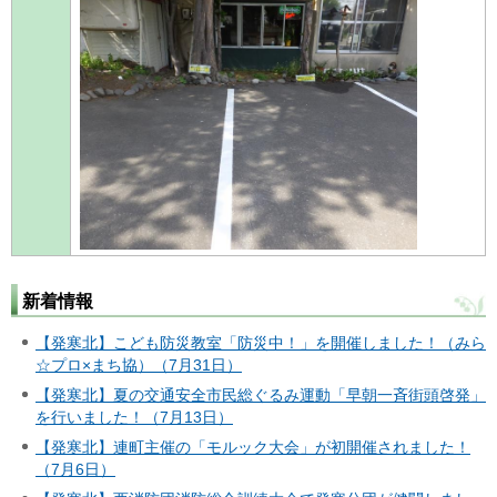
新着情報
【発寒北】こども防災教室「防災中！」を開催しました！（みら
☆プロ×まち協）（7月31日）
【発寒北】夏の交通安全市民総ぐるみ運動「早朝一斉街頭啓発」
を行いました！（7月13日）
【発寒北】連町主催の「モルック大会」が初開催されました！
（7月6日）