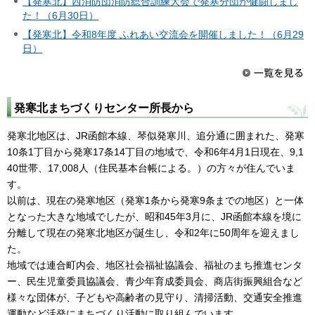
【発寒北】西消防団消防総合訓練大会で発寒分団が健闘しまし
た！（6月30日）
【発寒北】令和8年度 ふれあい交流会を開催しました！（6月29
日）
発寒北まちづくりセンター所長から
発寒北地区は、JR函館本線、琴似発寒川、追分通に囲まれた、発寒
10条1丁目から発寒17条14丁目の地域で、令和6年4月1日現在、9,1
40世帯、17,008人（住民基本台帳による。）の方々が住んでいま
す。
以前は、現在の発寒地区（発寒1条から発寒9条までの地区）と一体
となった大きな地域でしたが、昭和45年3月に、JR函館本線を境に
分離して現在の発寒北地区が誕生し、令和2年に50周年を迎えまし
た。
地域では連合町内会、地区社会福祉協議会、福祉のまち推進センタ
ー、民生児童委員協議会、青少年育成委員会、商店街振興組合など
様々な団体が、子どもや高齢者の見守り、清掃活動、交通安全推進
運動など活発にまちづくり活動に取り組んでいます。