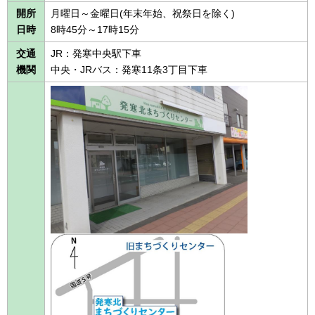
開所
月曜日～金曜日(年末年始、祝祭日を除く)
日時
8時45分～17時15分
交通
JR：発寒中央駅下車
機関
中央・JRバス：発寒11条3丁目下車