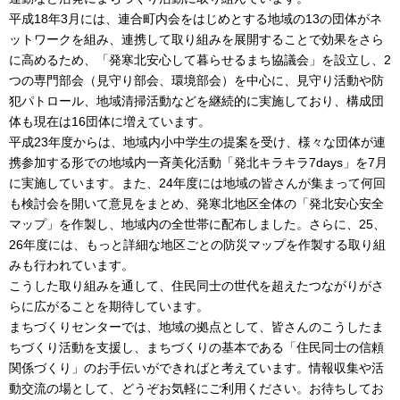
平成18年3月には、連合町内会をはじめとする地域の13の団体がネ
ットワークを組み、連携して取り組みを展開することで効果をさら
に高めるため、「発寒北安心して暮らせるまち協議会」を設立し、2
つの専門部会（見守り部会、環境部会）を中心に、見守り活動や防
犯パトロール、地域清掃活動などを継続的に実施しており、構成団
体も現在は16団体に増えています。
平成23年度からは、地域内小中学生の提案を受け、様々な団体が連
携参加する形での地域内一斉美化活動「発北キラキラ7days」を7月
に実施しています。また、24年度には地域の皆さんが集まって何回
も検討会を開いて意見をまとめ、発寒北地区全体の「発北安心安全
マップ」を作製し、地域内の全世帯に配布しました。さらに、25、
26年度には、もっと詳細な地区ごとの防災マップを作製する取り組
みも行われています。
こうした取り組みを通して、住民同士の世代を超えたつながりがさ
らに広がることを期待しています。
まちづくりセンターでは、地域の拠点として、皆さんのこうしたま
ちづくり活動を支援し、まちづくりの基本である「住民同士の信頼
関係づくり」のお手伝いができればと考えています。情報収集や活
動交流の場として、どうぞお気軽にご利用ください。お待ちしてお