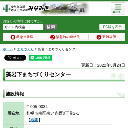
メニュ
ー
お探しの情報は何ですか。
PC版を表示
救急当番医
緊急時の連絡先
避難場所
ホーム
>
まちづくり
> 藻岩下まちづくりセンター
更新日：2022年5月24日
藻岩下まちづくりセンター
施設情報
〒005-0034
所在地
札幌市南区南34条西9丁目2-1
［
地図
］