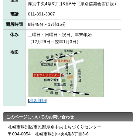
住所
厚別中央4条3丁目3番6号（厚別信濃会館併設）
電話
011-891-3907
開所時間
8時45分～17時15分
休み
土曜日・日曜日・祝日、年末年始
（12月29日～翌年1月3日）
地図
[
地図詳細
]
このページについてのお問い合わせ
札幌市厚別区市民部厚別中央まちづくりセンター
〒004-0054 札幌市厚別中央4条3丁目3-6