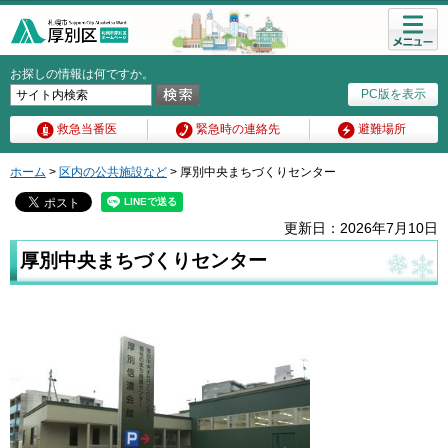
メニュ
ー
お探しの情報は何ですか。
PC版を表示
救急当番医
緊急時の連絡先
避難場所
ホーム
>
区内の公共施設など
> 厚別中央まちづくりセンター
更新日：2026年7月10日
厚別中央まちづくりセンター