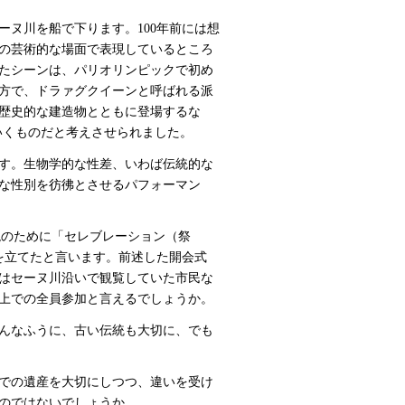
ヌ川を船で下ります。100年前には想
の芸術的な場面で表現しているところ
れたシーンは、パリオリンピックで初め
方で、ドラァグクイーンと呼ばれる派
歴史的な建造物とともに登場するな
いくものだと考えさせられました。
す。生物学的な性差、いわば伝統的な
な性別を彷彿とさせるパフォーマン
の実現のために「セレブレーション（祭
を立てたと言います。前述した開会式
はセーヌ川沿いで観覧していた市民な
上での全員参加と言えるでしょうか。
んなふうに、古い伝統も大切に、でも
までの遺産を大切にしつつ、違いを受け
のではないでしょうか。