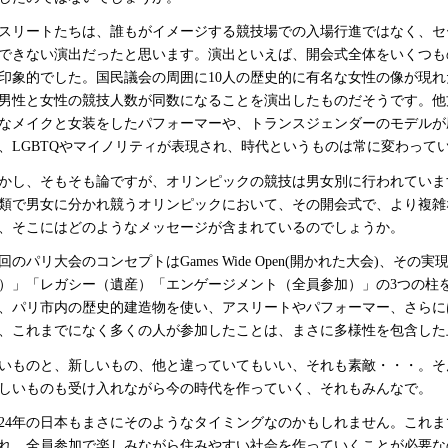
スリートたちは、誰もがイメージする競技場での入場行進ではなく、セー
できない演出だったと思います。演出といえば、開会式全体をいくつも
印象的でした。国民議会の周囲に10人の歴史的に有名な女性の像が現
男性と女性の競技人数が同数になることを演出したものだそうです。他
なメイクと女装をしたパフォーマーや、トランスジェンダーのモデルが
、LGBTQやマイノリティが表現され、時代というものは常に変わって
かし、そもそも論ですが、オリンピックの競技は男女別に行われていま
類で男女に分かれ競うオリンピックにおいて、その開会式で、より複雑
、そこにはどのようなメッセージが含まれているのでしょうか。
回のパリ大会のコンセプトはGames Wide Open(開かれた大会)、そ
）」「レガシー（遺産）「エンゲージメント（全員参加）」の3つの柱
、パリ市内の歴史的建造物を使い、アスリートやパフォーマー、さらに
、これまでになく多くの人が参加したことは、まさに多様性を包含した
いものと、新しいもの、他と違っていてもいい、それも素敵・・・。そ
しいものも受け入れながら今の時代を作っていく、それもみんなで。
024年の日本もまさにそのようなタイミングなのかもしれません。これ
れ、全員参加で楽しみながら住みやすい社会を作っていくことが必要な