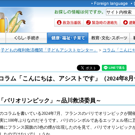
お探しの情報は何です
か。
救急当番医
緊急時の連絡先
避難場
>
子どもの権利救済機関「子どもアシストセンター」
>
コラム「こんに
コラム「こんにちは、アシストです」（2024年8月
「パリオリンピック」～品川救済委員～
のコラムを書いている2024年7月、フランスのパリでオリンピックが
実に100年ぶりなのだそうです。パリのシンボルであるエッフェル塔に
橋にフランス国旗の3色の煙が出現したのを見て、パリでオリンピック
したのではないでしょうか。