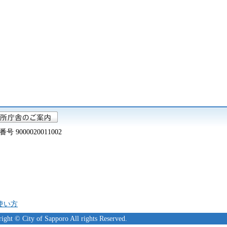
000020011002
の使い方
ight © City of Sapporo All rights Reserved.