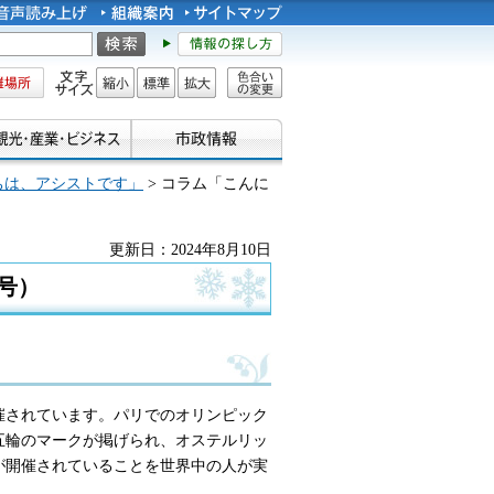
所
文字サイズ
縮小
標準
拡大
色合い
の変更
ちは、アシストです」
> コラム「こんに
更新日：2024年8月10日
号）
開催されています。パリでのオリンピック
五輪のマークが掲げられ、オステルリッ
が開催されていることを世界中の人が実