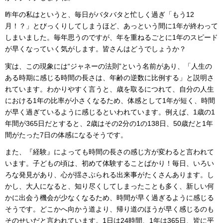
昨年の私はというと、毎日がバタバタと忙しく過ぎ「もう12
月！？」とびっくりしてしまうほど、あっという間に1年が終わって
しまいました。毎年思うのですが、年を重ねるごとに1年のスピード
が早くなっていく気がします。皆さんはどうでしょうか？
実は、この現象には“ジャネーの法則”という名前があり、「人生の
ある時期に感じる時間の長さは、年齢の逆数に比例する」と説明さ
れています。わかりやすく言うと、歳を取るにつれて、自分の人生
における1年の比率が小さくなるため、体感として1年が短く、時間
が早く過ぎているように感じるといわれています。例えば、1歳の1
年間が365日だとすると、2歳はその2分の1の138日、50歳だと1年
間がたった7日の体感になるそうです。
また、『経験』によっても時間の長さの感じ方が変わると言われて
います。子どもの頃は、初めて体験することばかり！毎日、いろい
ろな発見があり、心が揺さぶられる出来事がたくさんあります。し
かし、大人になると、知り尽くしてしまったことも多く、新しい何
かに出会う機会が少なくなるため、時間が早く過ぎるように感じる
そうです。どこかへ向かう道より、帰り道のほうが早く感じるのも
そのせいだと言われています。1日は24時間、1年は365日、皆に平