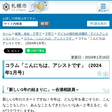
メニュ
札幌市
ー
お探しの情報は何ですか。
PC版を表示
ホーム
>
健康・福祉・子育て
>
子育て
>
子どもの権利救済機関「子どもアシス
トセンター」
>
コラム「こんにちは、アシストです」
> コラム「こんにちは、
アシストです」（2024年1月号）
更新日：2024年1月16日
コラム「こんにちは、アシストです」（2024
年1月号）
「新しい1年の始まりに」～合浦相談員～
新しい1年のスタートですね！今年は、どんな年を過ごそうか。こん
なこともしたい、あんなこともできたらいいなあ～と考えると、心
がワクワクしますね。