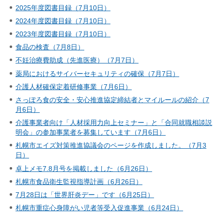
2025年度図書目録（7月10日）
2024年度図書目録（7月10日）
2023年度図書目録（7月10日）
食品の検査（7月8日）
不妊治療費助成（先進医療）（7月7日）
薬局におけるサイバーセキュリティの確保（7月7日）
介護人材確保定着研修事業（7月6日）
さっぽろ食の安全・安心推進協定締結者とマイルールの紹介（7
月6日）
介護事業者向け「人材採用力向上セミナー」と「合同就職相談説
明会」の参加事業者を募集しています（7月6日）
札幌市エイズ対策推進協議会のページを作成しました。（7月3
日）
卓上メモ7.8月号を掲載しました（6月26日）
札幌市食品衛生監視指導計画（6月26日）
7月28日は「世界肝炎デー」です（6月25日）
札幌市重症心身障がい児者等受入促進事業（6月24日）