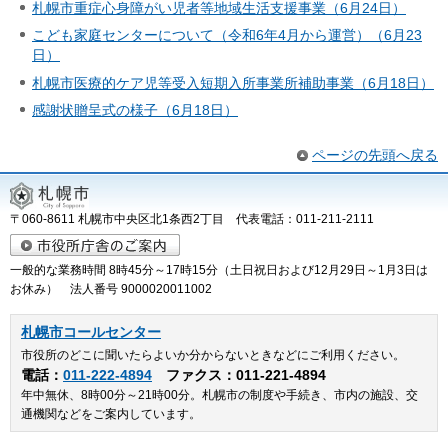
札幌市重症心身障がい児者等地域生活支援事業（6月24日）
こども家庭センターについて（令和6年4月から運営）（6月23
日）
札幌市医療的ケア児等受入短期入所事業所補助事業（6月18日）
感謝状贈呈式の様子（6月18日）
ページの先頭へ戻る
〒060-8611 札幌市中央区北1条西2丁目 代表電話：011-211-2111
一般的な業務時間 8時45分～17時15分（土日祝日および12月29日～1月3日は
お休み） 法人番号 9000020011002
札幌市コールセンター
市役所のどこに聞いたらよいか分からないときなどにご利用ください。
電話：
011-222-4894
ファクス：011-221-4894
年中無休、8時00分～21時00分。札幌市の制度や手続き、市内の施設、交
通機関などをご案内しています。