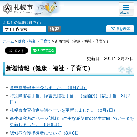
メニュ
札幌市
ー
お探しの情報は何ですか。
PC版を表示
ホーム
>
健康・福祉・子育て
> 新着情報（健康・福祉・子育て）
更新日：2011年2月22日
新着情報（健康・福祉・子育て）
食中毒警報を発令しました。（8月7日）
特別障害者手当、障害児福祉手当、（経過的）福祉手当（8月7
日）
札幌市食育推進会議ページを更新しました。（8月7日）
衛生研究所のページ｢札幌市の主な感染症の発生動向｣のデータを
更新しました。（8月6日）
認知症介護指導者について（8月6日）