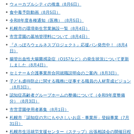
ウォーカブルシティの推進（8月6日）
食中毒予防動画（8月5日）
令和8年度各種通知（医務）（8月5日）
札幌市の環境衛生営業施設一覧（8月4日）
市営霊園の墓地管理料について（8月4日）
『さっぽろウェルネスプロジェクト』応援パン発売中！（8月4
日）
腸管出血性大腸菌感染症（O157など）の発生状況について更新
しました（8月4日）
セミナー＆介護事業所合同就職説明会のご案内（8月3日）
子ども虐待防止に関する職務に従事する職員の人材育成ビジョン
（8月3日）
認知症高齢者グループホームの整備について（令和9年度整備
分）（8月3日）
市営霊園使用者募集（8月1日）
札幌市「認知症の方にもやさしいお店・事業所」登録事業（7月
31日）
札幌市生活就労支援センター（ステップ）出張相談会の開催日程