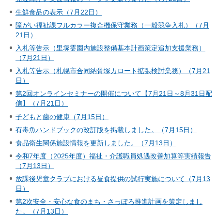
生鮮食品の表示（7月22日）
障がい福祉課フルカラー複合機保守業務（一般競争入札）（7月
21日）
入札等告示（里塚霊園内施設整備基本計画策定追加支援業務）
（7月21日）
入札等告示（札幌市合同納骨塚カロート拡張検討業務）（7月21
日）
第2回オンラインセミナーの開催について【7月21日～8月31日配
信】（7月21日）
子どもと歯の健康（7月15日）
有毒魚ハンドブックの改訂版を掲載しました。（7月15日）
食品衛生関係施設情報を更新しました。（7月13日）
令和7年度（2025年度）福祉・介護職員処遇改善加算等実績報告
（7月13日）
放課後児童クラブにおける昼食提供の試行実施について（7月13
日）
第2次安全・安心な食のまち・さっぽろ推進計画を策定しまし
た。（7月13日）