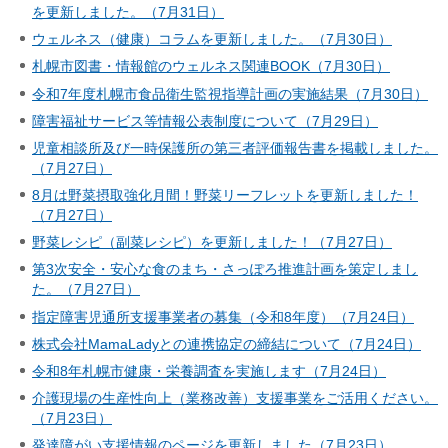
を更新しました。（7月31日）
ウェルネス（健康）コラムを更新しました。（7月30日）
札幌市図書・情報館のウェルネス関連BOOK（7月30日）
令和7年度札幌市食品衛生監視指導計画の実施結果（7月30日）
障害福祉サービス等情報公表制度について（7月29日）
児童相談所及び一時保護所の第三者評価報告書を掲載しました。
（7月27日）
8月は野菜摂取強化月間！野菜リーフレットを更新しました！
（7月27日）
野菜レシピ（副菜レシピ）を更新しました！（7月27日）
第3次安全・安心な食のまち・さっぽろ推進計画を策定しまし
た。（7月27日）
指定障害児通所支援事業者の募集（令和8年度）（7月24日）
株式会社MamaLadyとの連携協定の締結について（7月24日）
令和8年札幌市健康・栄養調査を実施します（7月24日）
介護現場の生産性向上（業務改善）支援事業をご活用ください。
（7月23日）
発達障がい支援情報のページを更新しました（7月23日）