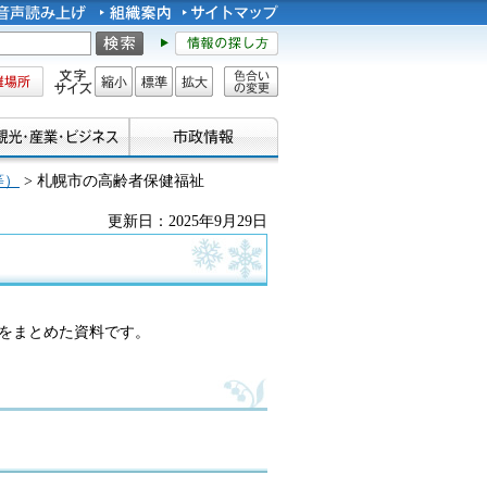
所
文字サイズ
縮小
標準
拡大
色合い
の変更
等）
> 札幌市の高齢者保健福祉
更新日：2025年9月29日
をまとめた資料です。