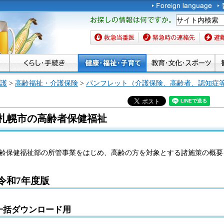
お探しの情報は何です
か。
救急当番医
緊急時の連絡先
避難場
護
>
高齢福祉・介護保険
>
パンフレット（介護保険、高齢者、認知症
札幌市の高齢者保健福祉
齢保健福祉部の所管事業をはじめ、高齢の方を対象とする諸施策の概要
令和7年度版
一括ダウンロード用