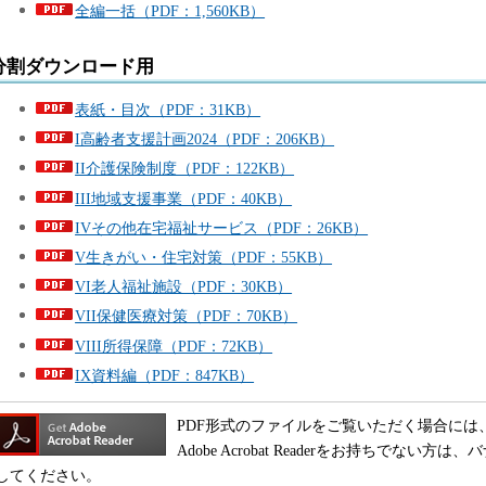
全編一括（PDF：1,560KB）
分割ダウンロード用
表紙・目次（PDF：31KB）
I高齢者支援計画2024（PDF：206KB）
II介護保険制度（PDF：122KB）
III地域支援事業（PDF：40KB）
IVその他在宅福祉サービス（PDF：26KB）
V生きがい・住宅対策（PDF：55KB）
VI老人福祉施設（PDF：30KB）
VII保健医療対策（PDF：70KB）
VIII所得保障（PDF：72KB）
IX資料編（PDF：847KB）
PDF形式のファイルをご覧いただく場合には、Adobe
Adobe Acrobat Readerをお持ちでな
してください。