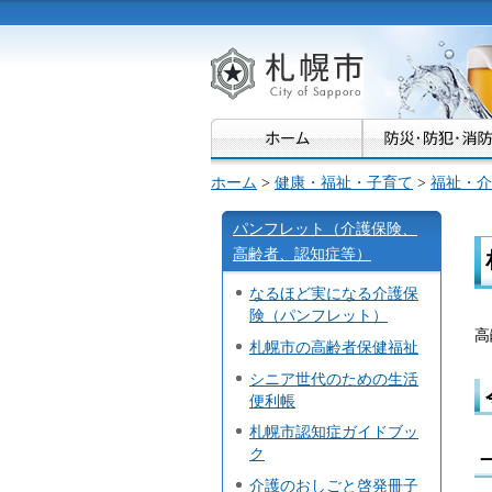
札幌市
ホーム
>
健康・福祉・子育て
>
福祉・介
パンフレット（介護保険、
高齢者、認知症等）
なるほど実になる介護保
険（パンフレット）
高
札幌市の高齢者保健福祉
シニア世代のための生活
便利帳
札幌市認知症ガイドブッ
ク
介護のおしごと啓発冊子