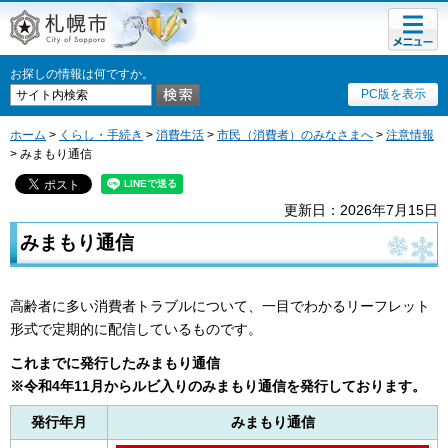
メニュ
札幌市
ー
お探しの情報は何ですか。
PC版を表示
ホーム
>
くらし・手続き
>
消費生活
>
市民（消費者）のみなさまへ
>
注意情報
> みまもり通信
更新日：2026年7月15日
みまもり通信
高齢者に多い消費者トラブルについて、一目でわかるリーフレット
形式で定期的に配信しているものです。
これまでに発行したみまもり通信
※令和4年11月からルビ入りのみまもり通信を発行しております。
発行年月
みまもり通信