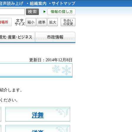
所
文字サイズ
縮小
標準
拡大
色合い
の変更
更新日：2014年12月8日
紹介します。
ください。
洋舞