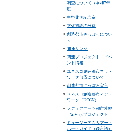
調査について（令和7年
度）
中野北溟記念室
文化施設の改修
創造都市さっぽろについ
て
関連リンク
関連プロジェクト・イベ
ント情報
ユネスコ創造都市ネット
ワーク加盟について
創造都市さっぽろ宣言
ユネスコ創造都市ネット
ワーク（UCCN）
メディアアーツ都市札幌
×NoMapsプロジェクト
ミュージーアム＆アート
パークガイド（多言語）