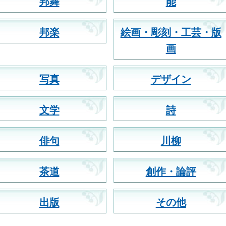
邦舞
能
邦楽
絵画・彫刻・工芸・版
画
写真
デザイン
文学
詩
俳句
川柳
茶道
創作・論評
出版
その他