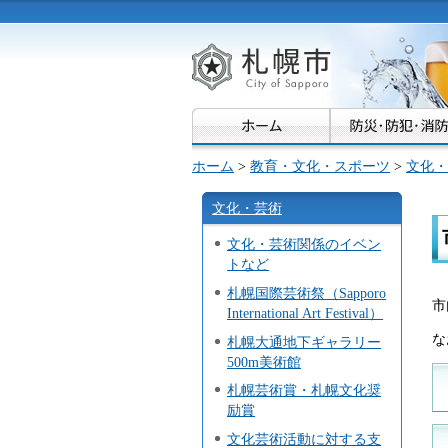
札幌市
ホーム
>
教育・文化・スポーツ
>
文化・
文化・芸術
文化・芸術関係のイベン
トなど
札幌国際芸術祭（Sapporo
市
International Art Festival）
な
札幌大通地下ギャラリー
500m美術館
札幌芸術賞・札幌文化奨
励賞
文化芸術活動に対する支