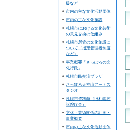
援など
市内の主な文化活動団体
市内の主な文化施設
札幌市における文化芸術
の意見交換の仕組み
札幌市所管の文化施設に
ついて（指定管理者制度
など）
事業概要「さっぽろの文
化行政」
札幌市民交流プラザ
さっぽろ天神山アートス
タジオ
札幌市資料館（旧札幌控
訴院庁舎）
文化・芸術関係の計画・
事業概要
市内の主な文化活動団体