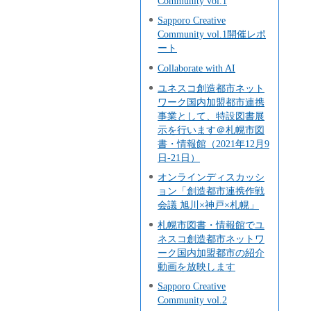
Community vol.1
Sapporo Creative
Community vol.1開催レポ
ート
Collaborate with AI
ユネスコ創造都市ネット
ワーク国内加盟都市連携
事業として、特設図書展
示を行います＠札幌市図
書・情報館（2021年12月9
日-21日）
オンラインディスカッシ
ョン「創造都市連携作戦
会議 旭川×神戸×札幌」
札幌市図書・情報館でユ
ネスコ創造都市ネットワ
ーク国内加盟都市の紹介
動画を放映します
Sapporo Creative
Community vol.2