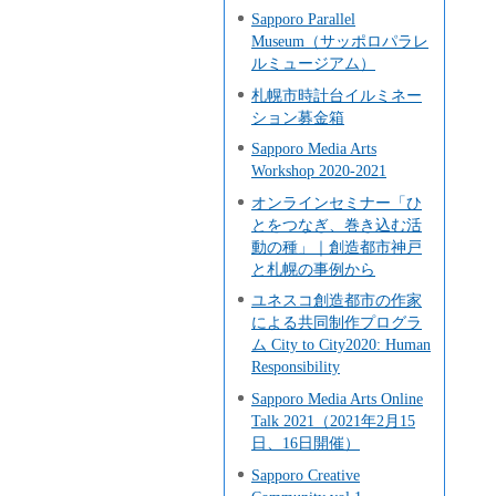
Sapporo Parallel
Museum（サッポロパラレ
ルミュージアム）
札幌市時計台イルミネー
ション募金箱
Sapporo Media Arts
Workshop 2020-2021
オンラインセミナー「ひ
とをつなぎ、巻き込む活
動の種」｜創造都市神戸
と札幌の事例から
ユネスコ創造都市の作家
による共同制作プログラ
ム City to City2020: Human
Responsibility
Sapporo Media Arts Online
Talk 2021（2021年2月15
日、16日開催）
Sapporo Creative