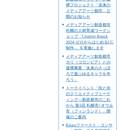
携プロジェクト「未来の
メディアアーツ都市」公
開のお知らせ
メディアアーツ創造都市
札幌の人材育成ワークシ
ョップ「Creative Knock
2024-ゼロからはじめるCG
制作-」を実施します
メディアアーツ創造都市
カリ（コロンビア）との
連携事業「未来のさっぽ
ろで遊ぶゆるキャラを作
ろう」
トークイベント「街と街
のクリエイティブミーテ
ィング―創造都市のこれ
から 第1回 札幌市×オウル
市（フィンランド）」開
催のご案内
Kitaraファースト・コンサ