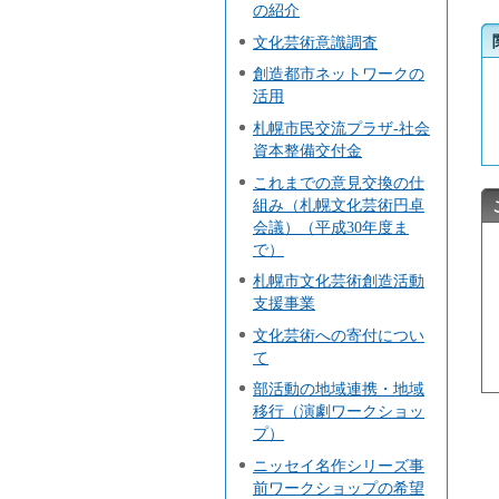
の紹介
文化芸術意識調査
創造都市ネットワークの
活用
札幌市民交流プラザ-社会
資本整備交付金
これまでの意見交換の仕
組み（札幌文化芸術円卓
会議）（平成30年度ま
で）
札幌市文化芸術創造活動
支援事業
文化芸術への寄付につい
て
部活動の地域連携・地域
移行（演劇ワークショッ
プ）
ニッセイ名作シリーズ事
前ワークショップの希望