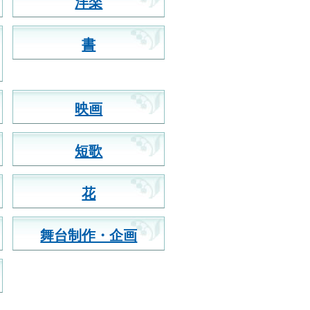
洋楽
書
映画
短歌
花
舞台制作・企画