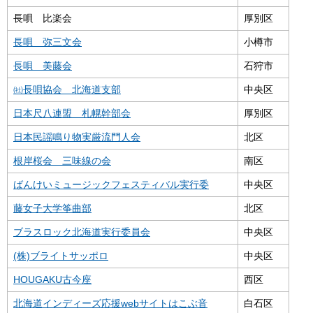
長唄 比楽会
厚別区
長唄 弥三文会
小樽市
長唄 美藤会
石狩市
㈳長唄協会 北海道支部
中央区
日本尺八連盟 札幌幹部会
厚別区
日本民謡鳴り物実厳流門人会
北区
根岸桜会 三味線の会
南区
ばんけいミュージックフェスティバル実行委
中央区
藤女子大学筝曲部
北区
ブラスロック北海道実行委員会
中央区
(株)ブライトサッポロ
中央区
HOUGAKU古今座
西区
北海道インディーズ応援webサイトはこぶ音
白石区