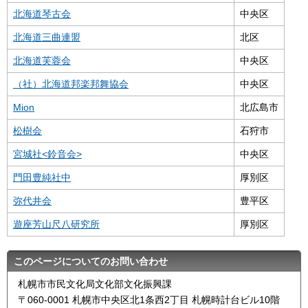
北海道琴古会
中央区
北海道三曲連盟
北区
北海道芙蓉会
中央区
（社）北海道邦楽邦舞協会
中央区
Mion
北広島市
松樹会
石狩市
宮城社<鈴音会>
中央区
門田豊純社中
厚別区
弥代井会
豊平区
遊座芳山尺八研究所
厚別区
このページについてのお問い合わせ
札幌市市民文化局文化部文化振興課
〒060-0001 札幌市中央区北1条西2丁目 札幌時計台ビル10階