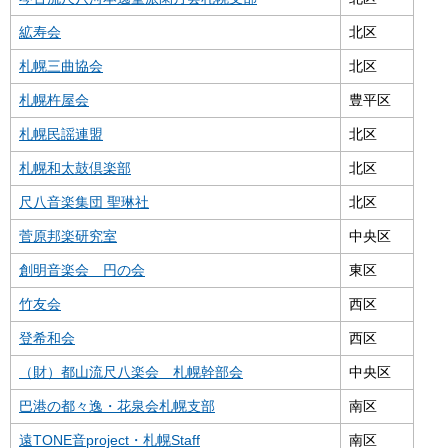
絋寿会
北区
札幌三曲協会
北区
札幌杵屋会
豊平区
札幌民謡連盟
北区
札幌和太鼓倶楽部
北区
尺八音楽集団 聖琳社
北区
菅原邦楽研究室
中央区
創明音楽会 円の会
東区
竹友会
西区
登希和会
西区
（財）都山流尺八楽会 札幌幹部会
中央区
巴港の都々逸・花泉会札幌支部
南区
遠TONE音project・札幌Staff
南区