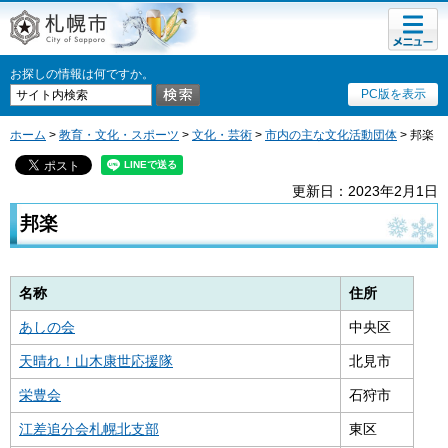
メニュ
札幌市
ー
お探しの情報は何ですか。
PC版を表示
ホーム
>
教育・文化・スポーツ
>
文化・芸術
>
市内の主な文化活動団体
> 邦楽
更新日：2023年2月1日
邦楽
名称
住所
あしの会
中央区
天晴れ！山木康世応援隊
北見市
栄豊会
石狩市
江差追分会札幌北支部
東区