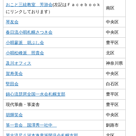
おこと三絃教室 芳游会
(左記はＦａｃｅｂｏｏｋ
南区
にリンクしております）
琴友会
中央区
春日流小唄札幌さつき会
中央区
小唄蓼派 胡ぶし会
豊平区
小唄松峰派 照貴会
北区
及川オフィス
神奈川県
賀寿美会
中央区
堅田会
白石区
錦心流琵琶全国一水会札幌支部
豊平区
現代箏曲・箏楽舎
豊平区
胡輝笑会
中央区
箏一音会 国澤秀一社中
釧路市
琴古流尺八河本逸童派閑月会札幌支部
北区