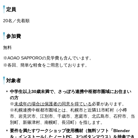
定員
20名／先着順
参加費
無料
※AOAO SAPPOROの見学費も含んでいます。
※各回、簡単な軽食をご用意しております。
対象者
中学生以上30歳未満で、さっぽろ連携中枢都市圏域にお住まい
の方
※
未成年の場合は保護者の同意を得ている
必要があります。
※札幌連携中枢都市圏域とは、札幌市と近隣11市町村（小樽
市、岩見沢市、江別市、千歳市、恵庭市、北広島市、石狩市、当
別町、新篠津村、南幌町、長沼町）を指します。
要件を満たすワークショップ使用機材（無料ソフト「Blender
を」インストールしたノートPC、3つボタンマウス）を持参でき