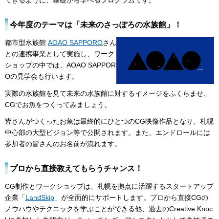
できるように、基礎から学べるプログラムです。
今年度のテーマは「未来のさっぽろの水族館」！
都市型水族館
AOA
O SAPPORO
さん
との連携事業として実施し、ワーク
ショップの中では、AOAO SAPPOR
Oの見学会も行います。
実際の水族館を見て未来の水族館に対するイメージをふくらませ、
CGでお魚をつくってみましょう。
皆さんがつくったお魚は最終的にひとつのCG映像作品となり、札幌
中心部の大型ビジョン等で公開されます。また、エンドロールには
参加者の皆さんのお名前が流れます。
プロから直接教えてもらうチャンス！
CG制作とワークショップは、札幌を拠点に活躍するスタートアップ
企業「
LandSkip
」が全面的にサポートします。プロから直接CGの
ノウハウやテクニックを学ぶことができる他、過去のCreative Knoc