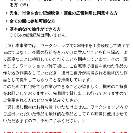
る方（※）
氏名、肖像を含む記録映像・画像の広報利用に同意する方
全ての回に参加可能な方
基本的なPC操作ができる方
※CGの知識経験は問いません。
（※）本事業では、ワークショップでCG制作を１度経験して終了す
るのではなく、今回の取組をきっかけに学んだことを自ら深め、よ
り高度なことに挑戦していただくことを期待しています。その一環
として、ワークショップ終了後に、ご自宅等で復習を兼ねた作品の
作り込み作業をしていただき、後日ご自身が納得される最終的な作
品として提出してもらうことを推奨しています。
このためご自宅等でも作業ができることが望ましく、機材のご持参
をお願いしておりますが、
先着順で貸し出しも行っております
ので
ご希望される方はぜひお申込みください。
（貸し出し機材はお持ち帰りいただけません。ワークショップ内で
ご提出いただいた作品を最終的な作品としてＣＧ映像に使用させて
いただきますので、予めご了承ください。）