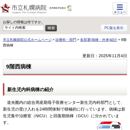
メニュ
ー
お探しの情報は何ですか。
PC版を表示
市立札幌病院公式ホームページ
>
診療科・部門
>
各部署(病棟・外来)紹介
> 9階
西病棟
更新日：2025年11月4日
9階西病棟
新生児内科病棟の紹介
道央圏内の総合周産期母子医療センター新生児内科部門として、
新生児の受け入れを24時間体制で積極的に行っています。病棟は新
生児集中治療室（NICU）と回復期病棟（GCU）に分かれていま
す。