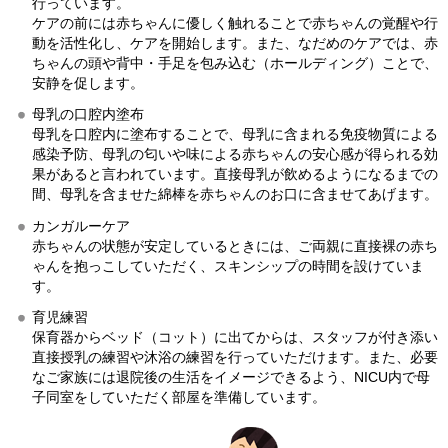
行っています。
ケアの前には赤ちゃんに優しく触れることで赤ちゃんの覚醒や行
動を活性化し、ケアを開始します。また、なだめのケアでは、赤
ちゃんの頭や背中・手足を包み込む（ホールディング）ことで、
安静を促します。
母乳の口腔内塗布
母乳を口腔内に塗布することで、母乳に含まれる免疫物質による
感染予防、母乳の匂いや味による赤ちゃんの安心感が得られる効
果があると言われています。直接母乳が飲めるようになるまでの
間、母乳を含ませた綿棒を赤ちゃんのお口に含ませてあげます。
カンガルーケア
赤ちゃんの状態が安定しているときには、ご両親に直接裸の赤ち
ゃんを抱っこしていただく、スキンシップの時間を設けていま
す。
育児練習
保育器からベッド（コット）に出てからは、スタッフが付き添い
直接授乳の練習や沐浴の練習を行っていただけます。また、必要
なご家族には退院後の生活をイメージできるよう、NICU内で母
子同室をしていただく部屋を準備しています。