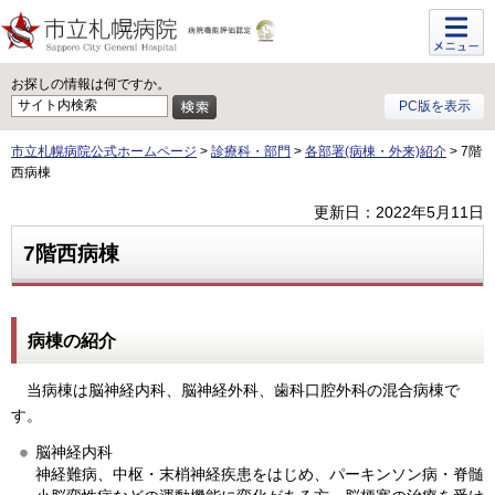
メニュ
ー
お探しの情報は何ですか。
PC版を表示
市立札幌病院公式ホームページ
>
診療科・部門
>
各部署(病棟・外来)紹介
> 7階
西病棟
更新日：2022年5月11日
7階西病棟
病棟の紹介
当病棟は脳神経内科、脳神経外科、歯科口腔外科の混合病棟で
す。
脳神経内科
神経難病、中枢・末梢神経疾患をはじめ、パーキンソン病・脊髄