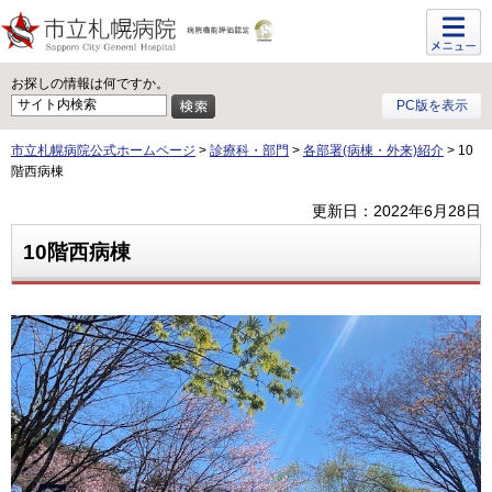
メニュ
ー
お探しの情報は何ですか。
PC版を表示
市立札幌病院公式ホームページ
>
診療科・部門
>
各部署(病棟・外来)紹介
> 10
階西病棟
更新日：2022年6月28日
10階西病棟