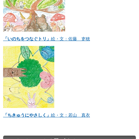
「いのちをつなぐトリ」
絵・文：佐藤 吏穂
「ちきゅうにやさしく」
絵・文：若山 真衣