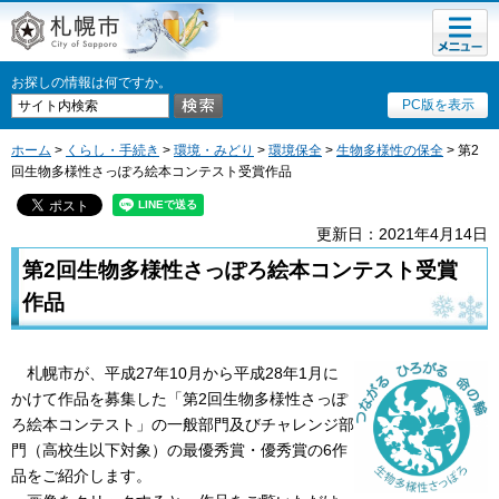
メニュ
札幌市
ー
お探しの情報は何ですか。
PC版を表示
ホーム
>
くらし・手続き
>
環境・みどり
>
環境保全
>
生物多様性の保全
> 第2
回生物多様性さっぽろ絵本コンテスト受賞作品
更新日：2021年4月14日
第2回生物多様性さっぽろ絵本コンテスト受賞
作品
札幌市が、
平成27年10月から平成28年1月に
かけて作品を募集した「第2回生物多様性さっぽ
ろ絵本コンテスト」の一般部門及びチャレンジ部
門（高校生以下対象）の最優秀賞・優秀賞の6作
品をご紹介します。