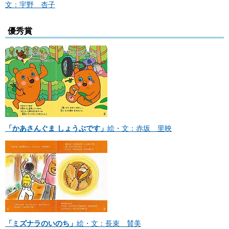
文：宇野 杏子
優秀賞
「かあさんぐま しょうぶです」
絵・文：赤坂 里映
「ミズナラのいのち」
絵・文：長束 賛美