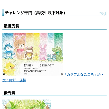
チャレンジ部門（高校生以下対象）
最優秀賞
「カラフルなこころ」
絵・
文：紺野 遥楓
優秀賞