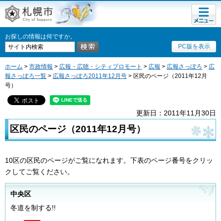
メニュ
札幌市
ー
お探しの情報は何ですか。
PC版を表示
ホーム
>
市政情報
>
広報・広聴・シティプロモート
>
広報
>
広報さっぽろ
>
広
報さっぽろ一覧
>
広報さっぽろ2011年12月号
> 区民のページ（2011年12月
号）
更新日：2011年11月30日
区民のページ（2011年12月号）
10区の区民のページがご覧になれます。下表のページ番号をクリッ
クしてご覧ください。
中央区
冬道を制する!!