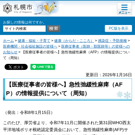
メニュ
札幌市
ー
お探しの情報は何ですか。
PC版を表示
ホーム
>
健康・福祉・子育て
>
健康（からだ・こころ）
>
感染症・予防接種
>
医療機関・社会福祉施設の皆様へ
>
医療従事者（医師・獣医師等）の皆様への
お知らせ
> 【医療従事者の皆様へ】急性弛緩性麻痺（AFP）の情報提供につい
て（周知）
更新日：2026年1月16日
【医療従事者の皆様へ】急性弛緩性麻痺（AF
P）の情報提供について（周知）
（発出：令和8年1月15日）
このたび、厚労省より、令和7年11月に開催された第31回WHO西太
平洋地域ポリオ根絶認定委員会において、急性弛緩性麻痺(AFP)サ