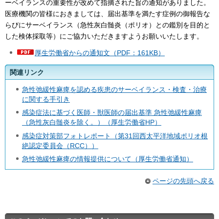
ーベイランスの重要性が改めて指摘された旨の通知がありました。
医療機関の皆様におきましては、届出基準を満たす症例の御報告な
らびにサーベイランス（急性灰白髄炎（ポリオ）との鑑別を目的と
した検体採取等）にご協力いただきますようお願いいたします。
厚生労働省からの通知文（PDF：161KB）
関連リンク
急性弛緩性麻痺を認める疾患のサーベイランス・検査・治療
に関する手引き
感染症法に基づく医師・獣医師の届出基準 急性弛緩性麻痺
（急性灰白髄炎を除く。）（厚生労働省HP）
感染症対策部フォトレポート（第31回西太平洋地域ポリオ根
絶認定委員会（RCC））
急性弛緩性麻痺の情報提供について（厚生労働省通知）
ページの先頭へ戻る