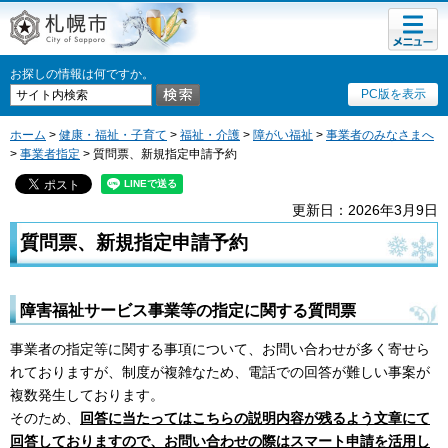
メニュ
札幌市
ー
お探しの情報は何ですか。
PC版を表示
ホーム
>
健康・福祉・子育て
>
福祉・介護
>
障がい福祉
>
事業者のみなさまへ
>
事業者指定
> 質問票、新規指定申請予約
更新日：2026年3月9日
質問票、新規指定申請予約
障害福祉サービス事業等の指定に関する質問票
事業者の指定等に関する事項について、お問い合わせが多く寄せら
れておりますが、制度が複雑なため、電話での回答が難しい事案が
複数発生しております。
そのため、
回答
に当たってはこちらの説明内容が残るよう文章にて
回答しておりますので、お問い合わせの際はスマート申請を活用し