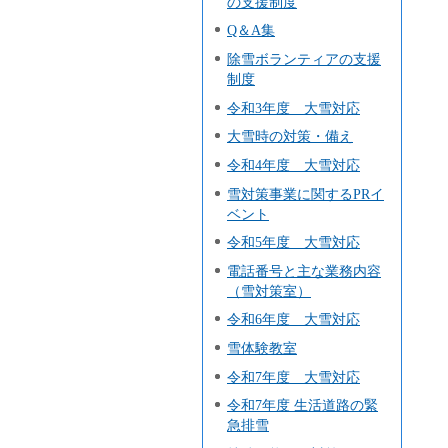
の支援制度
Q＆A集
除雪ボランティアの支援
制度
令和3年度 大雪対応
大雪時の対策・備え
令和4年度 大雪対応
雪対策事業に関するPRイ
ベント
令和5年度 大雪対応
電話番号と主な業務内容
（雪対策室）
令和6年度 大雪対応
雪体験教室
令和7年度 大雪対応
令和7年度 生活道路の緊
急排雪