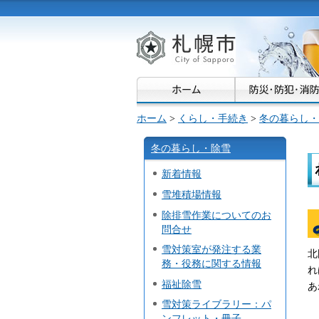
札幌市
ホーム
>
くらし・手続き
>
冬の暮らし・
冬の暮らし・除雪
新着情報
雪堆積場情報
除排雪作業についてのお
問合せ
雪対策室が発注する業
北
務・役務に関する情報
れ
福祉除雪
あ
雪対策ライブラリー：パ
ンフレット・冊子