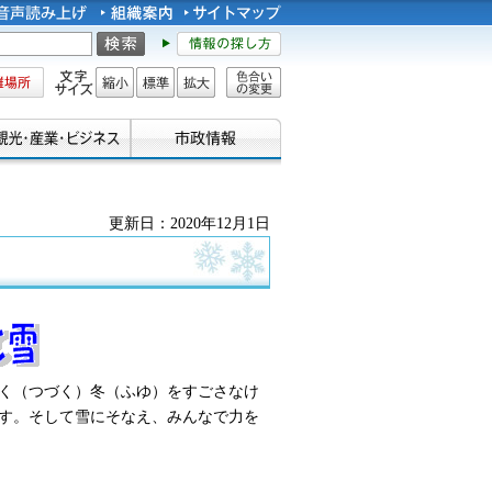
所
文字サイズ
縮小
標準
拡大
色合い
の変更
更新日：2020年12月1日
く（つづく）冬（ふゆ）をすごさなけ
す。そして雪にそなえ、みんなで力を