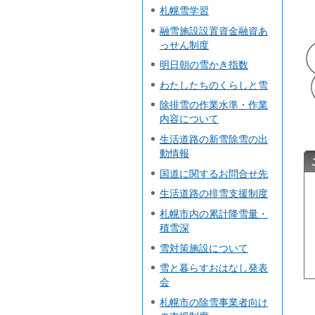
札幌雪学習
融雪施設設置資金融資あ
っせん制度
明日朝の雪かき指数
わたしたちのくらしと雪
除排雪の作業水準・作業
内容について
生活道路の新雪除雪の出
動情報
国道に関するお問合せ先
生活道路の排雪支援制度
札幌市内の累計降雪量・
積雪深
雪対策施設について
雪と暮らすおはなし発表
会
札幌市の除雪事業者向け