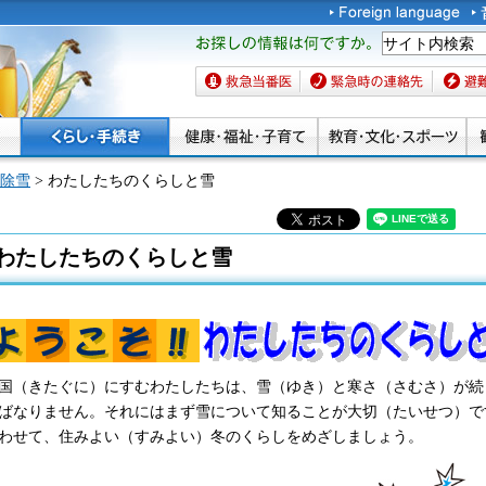
お探しの情報は何です
か。
救急当番医
緊急時の連絡先
避難場
除雪
> わたしたちのくらしと雪
わたしたちのくらしと雪
国（きたぐに）にすむわたしたちは、雪（ゆき）と寒さ（さむさ）が続
ばなりません。それにはまず雪について知ることが大切（たいせつ）で
わせて、住みよい（すみよい）冬のくらしをめざしましょう。