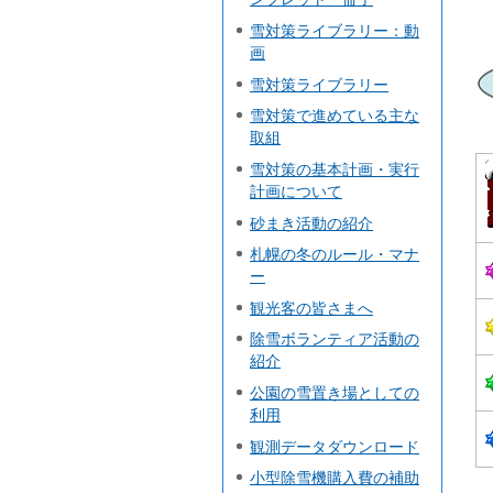
雪対策ライブラリー：動
画
雪対策ライブラリー
雪対策で進めている主な
取組
雪対策の基本計画・実行
計画について
砂まき活動の紹介
札幌の冬のルール・マナ
ー
観光客の皆さまへ
除雪ボランティア活動の
紹介
公園の雪置き場としての
利用
観測データダウンロード
小型除雪機購入費の補助