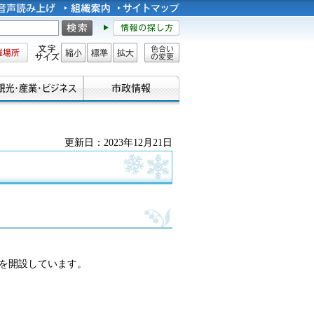
所
文字サイズ
縮小
標準
拡大
色合い
の変更
更新日：2023年12月21日
場を開設しています。