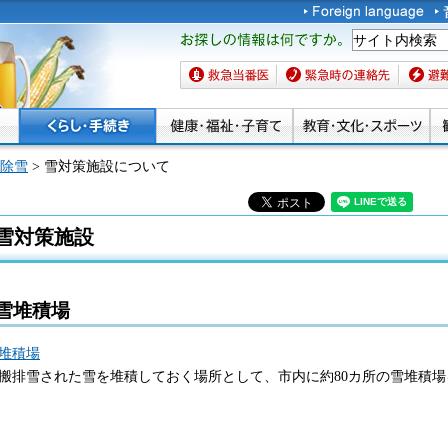
お探しの情報は何です
か。
救急当番医
緊急時の連絡先
避難場
除雪
> 雪対策施設について
雪対策施設
雪堆積場
堆積場
搬排雪された雪を堆積しておく場所として、市内に約80カ所の雪堆積