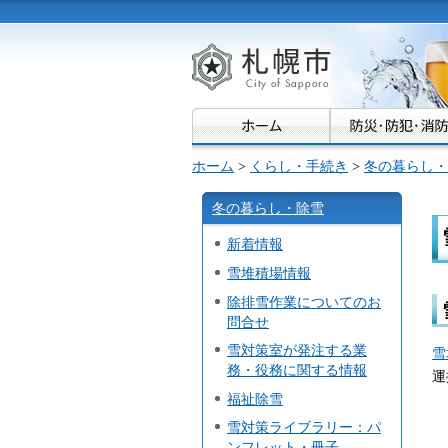
札幌市
ホーム
>
くらし・手続き
>
冬の暮らし・
冬の暮らし・除雪
新着情報
雪堆積場情報
除排雪作業についてのお
問合せ
雪対策室が発注する業
雪
務・役務に関する情報
運
福祉除雪
雪対策ライブラリー：パ
ンフレット・冊子