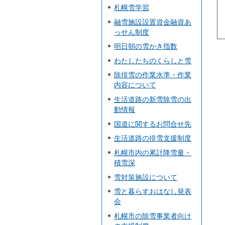
札幌雪学習
融雪施設設置資金融資あ
っせん制度
明日朝の雪かき指数
わたしたちのくらしと雪
除排雪の作業水準・作業
内容について
生活道路の新雪除雪の出
動情報
国道に関するお問合せ先
生活道路の排雪支援制度
札幌市内の累計降雪量・
積雪深
雪対策施設について
雪と暮らすおはなし発表
会
札幌市の除雪事業者向け