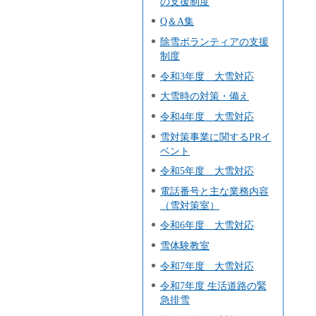
の支援制度
Q＆A集
除雪ボランティアの支援
制度
令和3年度 大雪対応
大雪時の対策・備え
令和4年度 大雪対応
雪対策事業に関するPRイ
ベント
令和5年度 大雪対応
電話番号と主な業務内容
（雪対策室）
令和6年度 大雪対応
雪体験教室
令和7年度 大雪対応
令和7年度 生活道路の緊
急排雪