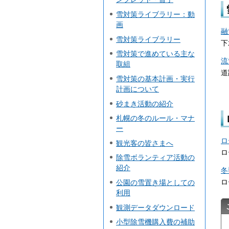
雪対策ライブラリー：動
画
融
雪対策ライブラリー
下
雪対策で進めている主な
流
取組
道
雪対策の基本計画・実行
計画について
砂まき活動の紹介
札幌の冬のルール・マナ
ー
ロ
観光客の皆さまへ
ロ
除雪ボランティア活動の
紹介
冬
ロ
公園の雪置き場としての
利用
観測データダウンロード
小型除雪機購入費の補助