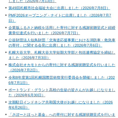
しました（2026年7月13日）
第49回札幌市社会福祉大会に出席しました（2026年7月8日）
PMF2026オープニング・ナイトに出席しました（2026年7月7
日）
企業版ふるさと納税を活用した寄付に対する感謝状贈呈式と紺綬
褒章伝達式を行いました（2026年7月7日）
公益財団法人似鳥財団「北海道応援事業における消防車・救急車
の寄付」に関する会見に出席しました（2026年7月6日）
札幌大谷大学、札幌大谷大学短期大学部と包括連携協定を締結し
ました（2026年7月3日）
株式会社オカモトからの寄付に対する感謝状贈呈式を行いました
（2026年7月2日）
令和8年度第1回札幌国際芸術祭実行委員会を開催しました（202
6年7月1日）
ポートランド・グラント高校の生徒の皆さんがお越しになりまし
た（2026年6月30日）
次期駐日インドネシア共和国大使がお越しになりました（2026
年6月26日）
「さぽーとほっと基金」への寄付に対する感謝状贈呈式を行いま