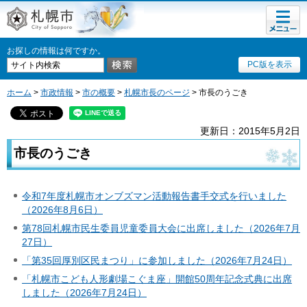
メニュ
札幌市
ー
お探しの情報は何ですか。
PC版を表示
ホーム
>
市政情報
>
市の概要
>
札幌市長のページ
> 市長のうごき
更新日：2015年5月2日
市長のうごき
令和7年度札幌市オンブズマン活動報告書手交式を行いました
（2026年8月6日）
第78回札幌市民生委員児童委員大会に出席しました（2026年7月
27日）
「第35回厚別区民まつり」に参加しました（2026年7月24日）
「札幌市こども人形劇場こぐま座」開館50周年記念式典に出席
しました（2026年7月24日）