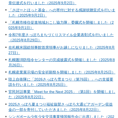
章伝達式を行いました（2025年9月2日）
「さぽーとほっと基金」への寄付に対する感謝状贈呈式を行いま
した（2025年9月2日）
「札幌市移住促進地域おこし協力隊」委嘱式を開催しました（2
025年9月1日）
令和7年度さっぽろまちづくりスマイル企業表彰式を行いました
（2025年8月29日）
在札幌米国総領事館首席領事がお越しになりました（2025年8月
27日）
札幌圏消防指令センターの完成披露式を開催しました（2025年8
月26日）
札幌産業展示場の安全祈願祭を開催しました（2025年8月25日）
陸上自衛隊に「2026さっぽろ雪まつり（第76回）」への支援要
請を行いました（2025年8月25日）
官民対話事業「Meet for the Next 2025」（第1回）を開催しまし
た（2025年8月22日）
2025さっぽろ夏まつり福祉協賛さっぽろ大通ビアガーデン収益
金の一部を寄付していただきました（2025年8月22日）
シンガポール少年少女交流事業帰国報告会に出席しました（202