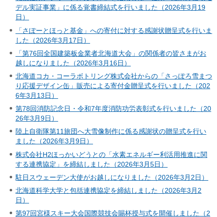
デル実証事業」に係る覚書締結式を行いました（2026年3月19
日）
「さぽーとほっと基金」への寄付に対する感謝状贈呈式を行いま
した（2026年3月17日）
「第76回全国建築板金業者北海道大会」の関係者の皆さまがお
越しになりました（2026年3月16日）
北海道コカ・コーラボトリング株式会社からの「さっぽろ雪まつ
り応援デザイン缶」販売による寄付金贈呈式を行いました（202
6年3月13日）
第78回消防記念日・令和7年度消防功労表彰式を行いました（20
26年3月9日）
陸上自衛隊第11旅団へ大雪像制作に係る感謝状の贈呈式を行い
ました（2026年3月9日）
株式会社H2ほっかいどうとの「水素エネルギー利活用推進に関
する連携協定」を締結しました（2026年3月5日）
駐日スウェーデン大使がお越しになりました（2026年3月2日）
北海道科学大学と包括連携協定を締結しました（2026年3月2
日）
第97回宮様スキー大会国際競技会賜杯授与式を開催しました（2