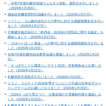
「令和7年度札幌市地域ウェルネス表彰」表彰式を行いました
（2026年1月28日）
感染症危機管理対応訓練を行いました（2026年1月27日）
ソリトン・コム株式会社からの寄付に対する感謝状贈呈式を行い
ました（2026年1月27日）
大東建託株式会社と「町内会・自治会の活性化に関する協定」を
締結しました（2026年1月27日）
「さぽーとほっと基金」への寄付に対する感謝状贈呈式を行いま
した（2026年1月23日）
令和7年度札幌市総合教育会議を開催しました（2026年1月23
日）
「さっぽろこども環境コンテスト2025」市長報告会に出席しま
した（2026年1月22日）
札幌市防災表彰式を行いました（2026年1月22日）
ミラノ・コルティナ2026冬季オリンピック代表の日本女子カー
リングチームがお越しになりました（2026年1月20日）
「2026さっぽろ雪まつり」大通会場の大雪像制作隊を激励しま
した（2026年1月20日）
札幌市水素エネルギーコアモチーフ発表イベントを開催しました