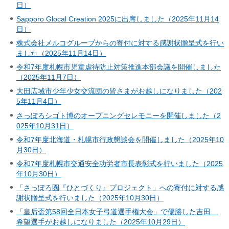
日）
Sapporo Glocal Creation 2025に出席しました（2025年11月14
日）
株式会社メルコグループからの寄付に対する感謝状贈呈式を行い
ました（2025年11月14日）
令和7年度札幌市児童虐待防止対策推進本部会議を開催しました
（2025年11月7日）
大田広域市少年少女交流団の皆さまがお越しになりました（202
5年11月4日）
さっぽろシゴト博のオープニングセレモニーを開催しました（2
025年10月31日）
令和7年度北海道・札幌市行政懇談会を開催しました（2025年10
月30日）
令和7年度札幌市交通安全功労者市長表彰式を行いました（2025
年10月30日）
「さっぽろ圏『ひとづくり』プロジェクト」への寄付に対する感
謝状贈呈式を行いました（2025年10月30日）
「皇后盃第58回全日本女子弓道選手権大会」で優勝した吉田
希望選手がお越しになりました（2025年10月29日）