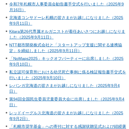
令和7年札幌市人事委員会勧告書手交式を行いました（2025年9
月16日）
北海道コンサドーレ札幌の皆さまがお越しになりました（2025
年9月11日）
Kitara第26代専属オルガニストが着任あいさつにお越しになりま
した（2025年9月11日）
NTT都市開発株式会社と「スタートアップ支援に関する連携協
定」を締結しました（2025年9月11日）
「NoMaps2025」キックオフパーティーに出席しました（2025
年9月10日）
私立認可保育所における幼児死亡事例に係る検証報告書手交式を
行いました（2025年9月10日）
レバンガ北海道の皆さまがお越しになりました（2025年9月4
日）
第94回全国民生委員児童委員大会に出席しました（2025年9月4
日）
レッドイーグルス北海道の皆さまがお越しになりました（2025
年9月2日）
「札幌市奨学基金」への寄付に対する感謝状贈呈式および紺綬褒