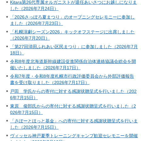
Kitara第26代専属オルガニストが退任あいさつにお越しになりま
した（2026年7月24日）
「2026さっぽろ夏まつり」のオープニングセレモニーに参加し
ました（2026年7月23日）
「札幌演劇シーズン2026」キックオフステージに出席しました
（2026年7月20日）
「第27回清田ふれあい区民まつり」に参加しました（2026年7月
18日）
令和8年度北海道新幹線建設促進関係自治体連絡協議会総会を開
催いたしました（2026年7月17日）
令和7年度・令和8年度札幌市行政評価委員会から外部評価報告
書を受け取りました（2026年7月17日）
戸田 学氏からの寄付に対する感謝状贈呈式を行いました（202
6年7月15日）
東原 俊郎氏からの寄付に対する感謝状贈呈式を行いました（2
026年7月15日）
「さぽーとほっと基金」への寄付に対する感謝状贈呈式を行いま
した（2026年7月15日）
ヴィッセル神戸夏季トレーニングキャンプ歓迎セレモニーを開催