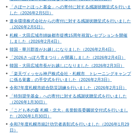
「さぽーとほっと基金」への寄付に対する感謝状贈呈式を行いま
した（2026年2月5日）
道央環境株式会社からの寄付に対する感謝状贈呈式を行いました
（2026年2月5日）
札幌・大田広域市姉妹都市提携15周年祝賀レセプションを開催
しました（2026年2月4日）
韓国・華川郡首がお越しになりました（2026年2月4日）
「2026さっぽろ雪まつり」が開幕しました（2026年2月4日）
韓国・大田広域市長がお越しになりました（2026年2月3日）
「楽天ヴィッセル神戸株式会社・札幌市 トレーニングキャンプ
に係る覚書」の手交式を行いました（2026年2月3日）
令和7年度札幌市総合防災訓練を行いました（2026年2月1日）
「特別奨学基金」への寄付に対する感謝状贈呈式を行いました
（2026年1月30日）
「こども本の森 札幌・北大」名誉館長委嘱状交付式を行いまし
た（2026年1月30日）
令和7年度札幌市統計功労者表彰式を行いました（2026年1月29
日）