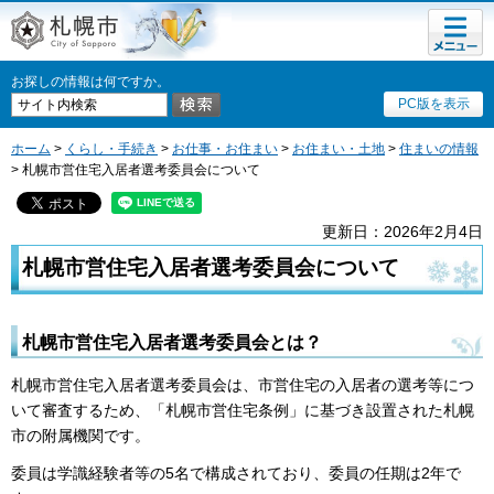
メニュ
札幌市
ー
お探しの情報は何ですか。
PC版を表示
ホーム
>
くらし・手続き
>
お仕事・お住まい
>
お住まい・土地
>
住まいの情報
> 札幌市営住宅入居者選考委員会について
更新日：2026年2月4日
札幌市営住宅入居者選考委員会について
札幌市営住宅入居者選考委員会とは？
札幌市営住宅入居者選考委員会は、市営住宅の入居者の選考等につ
いて審査するため、「札幌市営住宅条例」に基づき設置された札幌
市の附属機関です。
委員は学識経験者等の5名で構成されており、委員の任期は2年で