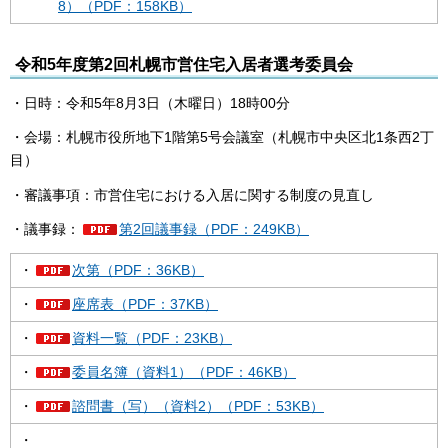
8）（PDF：158KB）
令和5年度第2回札幌市営住宅入居者選考委員会
・日時：令和5年8月3日（木曜日）18時00分
・会場：札幌市役所地下1階第5号会議室（札幌市中央区北1条西2丁
目）
・審議事項：市営住宅における入居に関する制度の見直し
・議事録：
第2回議事録（PDF：249KB）
・
次第（PDF：36KB）
・
座席表（PDF：37KB）
・
資料一覧（PDF：23KB）
・
委員名簿（資料1）（PDF：46KB）
・
諮問書（写）（資料2）（PDF：53KB）
・