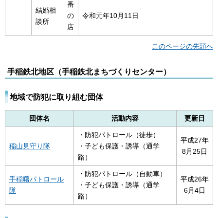
番
結婚相
の
令和元年10月11日
談所
店
このページの先頭へ
手稲鉄北地区（手稲鉄北まちづくりセンター）
地域で防犯に取り組む団体
団体名
活動内容
更新日
・防犯パトロール（徒歩）
平成27年
稲山見守り隊
・子ども保護・誘導（通学
8月25日
路）
・防犯パトロール（自動車）
手稲曙パトロール
平成26年
・子ども保護・誘導（通学
隊
6月4日
路）