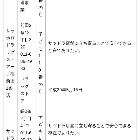
番
送事
の
業
店
前田2
サッ
条13
子
ポロ
丁目3-
ど
サツドラ店舗に立ち寄ることで安心できる
ドラ
20
も
存在でありたい。
ッグ
011-6
1
スト
86-79
1
アー
33
0
手稲
番
ドラ
前田
の
ッグ
2条
平成29年5月15日
店
スト
店
ア
曙2条
子
2丁目
ど
4-21
サツドラ店舗に立ち寄ることで安心できる
サツ
も
011-6
存在でありたい。
ドラ
1