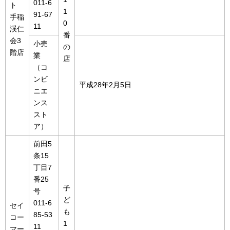
011-6
ト
1
91-67
手稲
0
11
渓仁
番
会3
小売
の
階店
業
店
（コ
ンビ
平成28年2月5日
ニエ
ンス
スト
ア）
前田5
条15
丁目7
番25
子
号
ど
011-6
セイ
も
85-53
コー
1
11
マー