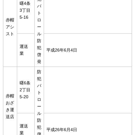
曙4条
パ
3丁目
ト
5-16
赤帽
ロ
アシ
ー
スト
ル
防
運送
犯
平成26年6月4日
業
啓
発
防
犯
曙6条
パ
2丁目
ト
赤帽
5-20
ロ
おざ
ー
き運
ル
送店
防
運送
犯
平成26年6月4日
業
啓