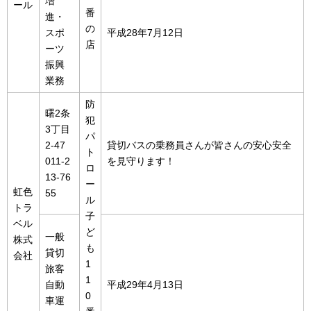
増
ール
番
進・
の
スポ
平成28年7月12日
店
ーツ
振興
業務
防
曙2条
犯
3丁目
パ
2-47
貸切バスの乗務員さんが皆さんの安心安全
ト
011-2
を見守ります！
ロ
13-76
ー
虹色
55
ル
トラ
子
ベル
ど
一般
株式
も
貸切
会社
1
旅客
1
自動
平成29年4月13日
0
車運