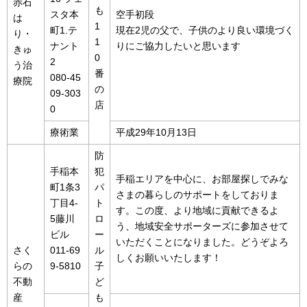
赤石
も
スタ本
空手初段
は
1
町1.テ
現在2児の父で、子供のより良い環境づく
り・
1
ナント
りにご協力したいと思います
きゅ
0
2
う治
番
080-45
療院
の
09-303
店
0
療術業
平成29年10月13日
防
手稲本
犯
手稲エリアを中心に、お部屋探しでみな
町1条3
パ
さまの暮らしのサポートをしておりま
丁目4-
ト
す。この度、より地域に貢献できるよ
5藤川
ロ
う、地域安全サポーターズに参加させて
ビル
ー
いただくことになりました。どうぞよろ
さく
011-69
ル
しくお願いいたします！
らの
9-5810
子
不動
ど
産
も