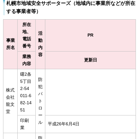
札幌市地域安全サポーターズ（地域内に事業所などが所在
する事業者等）
所在
地、
活
PR
電話
事業
動
番号
所名
内
容
業務
更新日
内容
曙2条
防
5丁目
犯
2-54
株式
パ
011-6
会社
ト
82-14
龍文
ロ
51
堂
ー
印刷
ル
平成26年6月4日
業
防