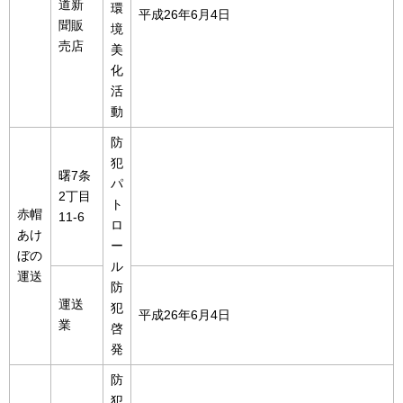
道新
環
平成26年6月4日
聞販
境
売店
美
化
活
動
防
犯
曙7条
パ
2丁目
ト
赤帽
11-6
ロ
あけ
ー
ぼの
ル
運送
防
運送
犯
平成26年6月4日
業
啓
発
防
犯