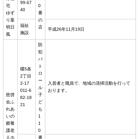
99-67
宅
0
40
ゆず
番
り葉
の
福祉
明日
店
平成26年11月19日
施設
風
防
犯
パ
ト
曙5条
ロ
2丁目
ー
2-17
入居者と職員で、地域の清掃活動を行って
ル
011-6
おります。
慈啓
子
82-18
会ふ
ど
21
れあ
も
いの
1
郷養
1
護老
0
人ホ
番