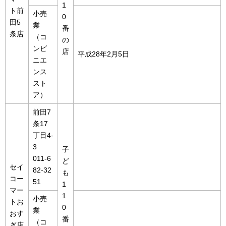
1
ト前
小売
0
田5
業
番
条店
（コ
の
ンビ
店
平成28年2月5日
ニエ
ンス
スト
ア）
前田7
条17
丁目4-
3
子
011-6
ど
セイ
82-32
も
コー
51
1
マー
1
小売
トお
0
業
おす
番
（コ
ぎ店