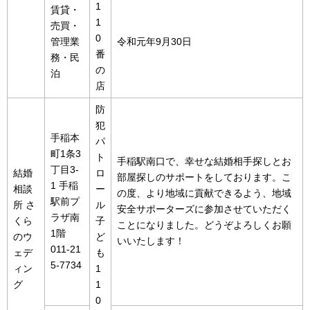
1
賃貸・
1
売買・
0
管理業
令和元年9月30日
番
務・民
の
泊
店
防
犯
手稲本
パ
町1条3
ト
手稲駅南口で、幸せな結婚相手探しとお
丁目3-
結婚
ロ
部屋探しのサポートをしております。こ
1 手稲
相談
ー
の度、より地域に貢献できるよう、地域
駅前プ
所 さ
ル
安全サポーターズに参加させていただく
ラザ南
くら
子
ことになりました。どうぞよろしくお願
1階
のウ
ど
いいたします！
011-21
ェデ
も
5-7734
ィン
1
グ
1
0