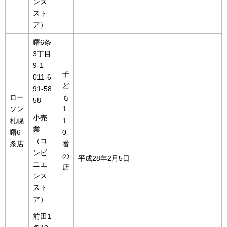
ンス
スト
ア）
曙6条
3丁目
9-1
子
011-6
ど
91-58
ロー
も
58
ソン
1
小売
札幌
1
業
曙6
0
（コ
条店
番
ンビ
の
平成28年2月5日
ニエ
店
ンス
スト
ア）
前田1