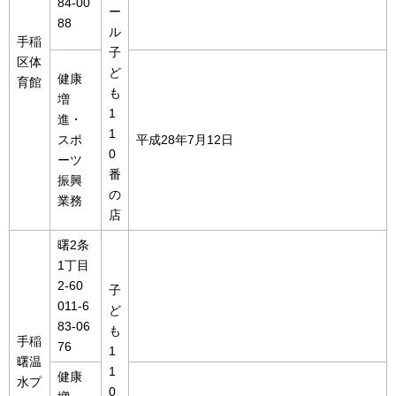
84-00
ー
88
ル
手稲
子
区体
ど
健康
育館
も
増
1
進・
1
スポ
平成28年7月12日
0
ーツ
番
振興
の
業務
店
曙2条
1丁目
2-60
子
011-6
ど
83-06
も
手稲
76
1
曙温
1
健康
水プ
0