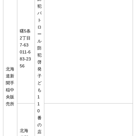
犯
パ
ト
ロ
曙5条
ー
2丁目
ル
7-63
防
011-6
犯
83-23
啓
56
北海
発
道新
子
聞手
ど
稲中
も
央販
1
売所
1
0
番
の
北海
店