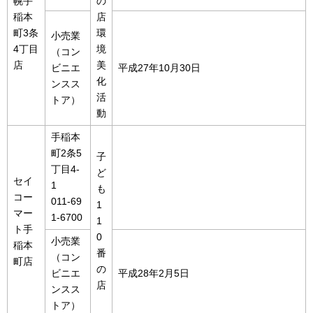
幌手
の
稲本
店
町3条
環
小売業
4丁目
境
（コン
店
美
ビニエ
平成27年10月30日
化
ンスス
活
トア）
動
手稲本
町2条5
子
丁目4-
ど
セイ
1
も
コー
011-69
1
マー
1-6700
1
ト手
0
小売業
稲本
番
（コン
町店
の
ビニエ
平成28年2月5日
店
ンスス
トア）