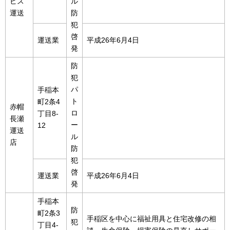
ビス
ル
運送
防
犯
啓
運送業
平成26年6月4日
発
防
犯
パ
手稲本
ト
町2条4
赤帽
ロ
丁目8-
長瀬
ー
12
運送
ル
店
防
犯
啓
運送業
平成26年6月4日
発
手稲本
防
町2条3
手稲区を中心に福祉用具と住宅改修の相
犯
丁目4-