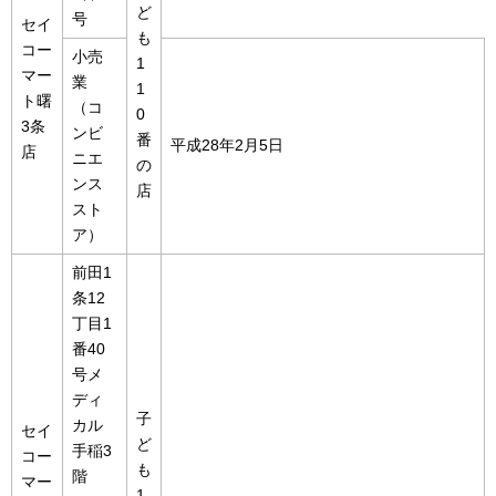
ど
号
セイ
も
コー
小売
1
マー
業
1
ト曙
（コ
0
3条
ンビ
番
平成28年2月5日
店
ニエ
の
ンス
店
スト
ア）
前田1
条12
丁目1
番40
号メ
ディ
子
カル
セイ
ど
手稲3
コー
も
階
マー
1