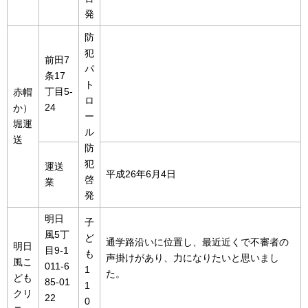
発
防
犯
前田7
パ
条17
ト
丁目5-
赤帽
ロ
24
か）
ー
堀運
ル
送
防
犯
運送
平成26年6月4日
啓
業
発
明日
子
風5丁
ど
通学路沿いに位置し、最近近くで不審者の
明日
目9-1
も
声掛けがあり、力になりたいと思いまし
風こ
011-6
1
た。
ども
85-01
1
クリ
22
0