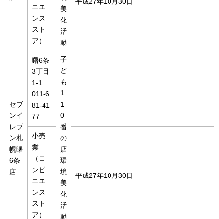
平成27年10月30日
ニエ
美
ンス
化
スト
活
ア）
動
子
曙6条
ど
3丁目
も
1-1
1
011-6
セブ
1
81-41
ンイ
0
77
レブ
番
小売
ン札
の
業
幌曙
店
（コ
6条
環
ンビ
店
境
平成27年10月30日
ニエ
美
ンス
化
スト
活
ア）
動