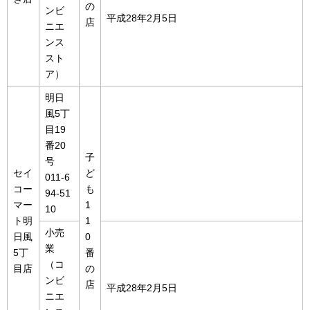
の
ンビ
平成28年2月5日
店
ニエ
ンス
スト
ア）
明日
風5丁
目19
番20
子
号
セイ
ど
011-6
コー
も
94-51
マー
1
10
ト明
1
小売
日風
0
業
5丁
番
（コ
目店
の
ンビ
店
平成28年2月5日
ニエ