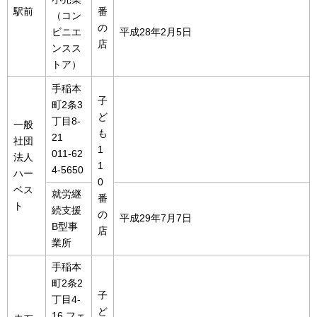
駅前
番
（コン
の
ビニエ
平成28年2月5日
店
ンスス
トア）
手稲本
子
町2条3
ど
丁目8-
一般
も
21
社団
1
011-62
法人
1
4-5650
ハー
0
ベス
就労継
番
ト
続支援
の
平成29年7月7日
B型事
店
業所
手稲本
町2条2
子
丁目4-
ど
16 フェ