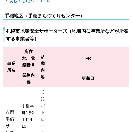
実践！防犯パトロール
手稲地区（手稲まちづくりセンター）
札幌市地域安全サポーターズ（地域内に事業所などが所在
する事業者等）
所在
活
地、電
PR
事業
動
話番号
所名
内
業務内
容
更新日
容
防
犯
パ
手稲本
赤帽
ト
町1条2
手稲
ロ
丁目4-
サー
ー
16