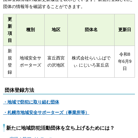
団体の情報等を確認することができます。
更
新
種別
地区
団体名
更新日
項
目
新
令和8
規
地域安全サ
富丘西宮
株式会社らいふばで
年6月9
登
ポーターズ
の沢地区
ぃ にじいろ富丘店
日
録
団体登録方法
・地域で防犯に取り組む団体
・札幌市地域安全サポーターズ（事業所等）
新たに地域防犯活動団体を立ち上げるためには？