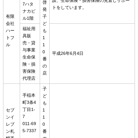
談、生命保険・損害保険の見直しサポー
啓
7ハタ
トをしています。
発
ナカビ
有限
子
ル1階
会社
ど
福祉用
ハー
も
具販
トフ
1
売・貸
ル
1
与事業
0
平成26年6月4日
生命保
番
険・損
の
害保険
店
代理店
子
手稲本
ど
町3条4
も
丁目1-
セブ
1
7
ンイ
1
011-69
レブ
0
5-7337
ン札
番