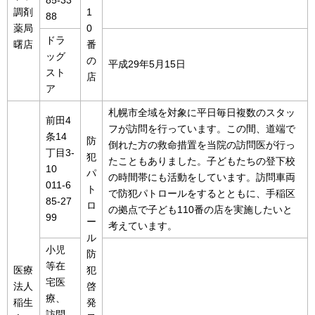
85-33
調剤
1
88
薬局
0
ドラ
曙店
番
ッグ
の
平成29年5月15日
スト
店
ア
札幌市全域を対象に平日毎日複数のスタッ
前田4
フが訪問を行っています。この間、道端で
条14
防
倒れた方の救命措置を当院の訪問医が行っ
丁目3-
犯
たこともありました。子どもたちの登下校
10
パ
の時間帯にも活動をしています。訪問車両
011-6
ト
で防犯パトロールをするとともに、手稲区
85-27
ロ
の拠点で子ども110番の店を実施したいと
99
ー
考えています。
ル
小児
防
等在
医療
犯
宅医
法人
啓
療、
稲生
発
訪問