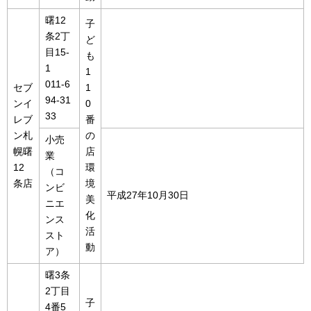
曙12
子
条2丁
ど
目15-
も
1
1
011-6
セブ
1
94-31
ンイ
0
33
レブ
番
ン札
の
小売
幌曙
店
業
12
環
（コ
条店
境
ンビ
平成27年10月30日
美
ニエ
化
ンス
活
スト
動
ア）
曙3条
2丁目
子
4番5