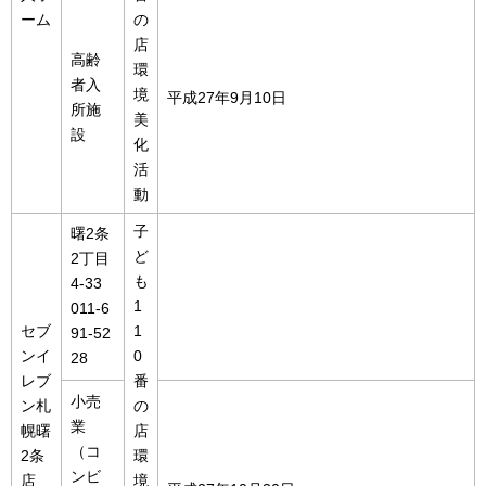
ーム
の
店
高齢
環
者入
境
平成27年9月10日
所施
美
設
化
活
動
子
曙2条
ど
2丁目
も
4-33
1
011-6
セブ
1
91-52
ンイ
0
28
レブ
番
小売
ン札
の
業
幌曙
店
（コ
2条
環
ンビ
店
境