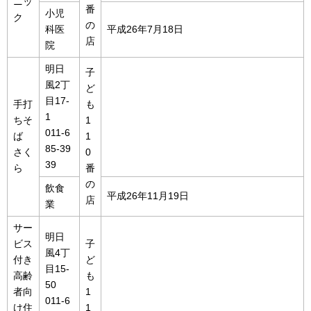
ニッ
番
小児
ク
の
科医
平成26年7月18日
店
院
明日
子
風2丁
ど
目17-
手打
も
1
ちそ
1
011-6
ば
1
85-39
さく
0
39
ら
番
の
飲食
平成26年11月19日
店
業
サー
明日
ビス
子
風4丁
付き
ど
目15-
高齢
も
50
者向
1
011-6
け住
1