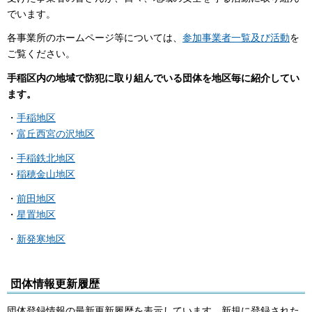
でいます。
各事業所のホームページ等については、
参加事業者一覧及び活動
を
ご覧ください。
手稲区内の地域で防犯に取り組んでいる団体を地区毎に紹介してい
ます。
・
手稲地区
・
富丘西宮の沢地区
・
手稲鉄北地区
・
稲穂金山地区
・
前田地区
・
星置地区
・
新発寒地区
団体情報更新履歴
団体登録情報の最新更新履歴を表示しています。新規に登録された