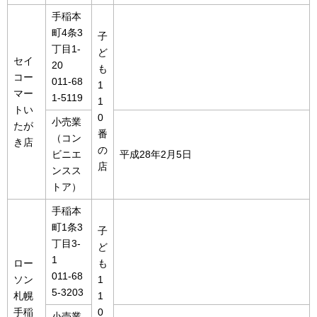
手稲本
町4条3
子
丁目1-
ど
セイ
20
も
コー
011-68
1
マー
1-5119
1
トい
0
小売業
たが
番
（コン
き店
の
ビニエ
平成28年2月5日
店
ンスス
トア）
手稲本
町1条3
子
丁目3-
ど
1
ロー
も
011-68
ソン
1
5-3203
札幌
1
手稲
0
小売業