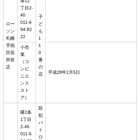
条12
丁目2-
40
子
011-6
ロー
ど
94-82
ソン
も
22
札幌
1
手稲
1
小売
区役
0
業
所前
番
（コ
店
の
ンビ
平成28年2月5日
店
ニエ
ンス
スト
ア）
防
曙2条
犯
1丁目
パ
2-46
ト
011-6
ロ