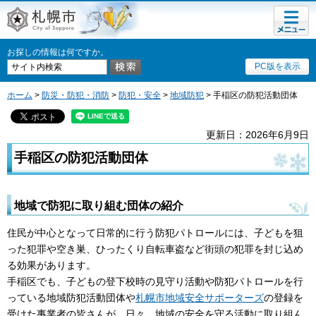
メニュ
札幌市
ー
お探しの情報は何ですか。
PC版を表示
ホーム
>
防災・防犯・消防
>
防犯・安全
>
地域防犯
> 手稲区の防犯活動団体
更新日：2026年6月9日
手稲区の防犯活動団体
地域で防犯に取り組む団体の紹介
住民が中心となって日常的に行う防犯パトロールには、子どもを狙
った犯罪や空き巣、ひったくり自転車盗など街頭の犯罪を封じ込め
る効果があります。
手稲区でも、子どもの登下校時の見守り活動や防犯パトロールを行
っている地域防犯活動団体や
札幌市地域安全サポーターズ
の登録を
受けた事業者の皆さんが、日々、地域の安全を守る活動に取り組ん