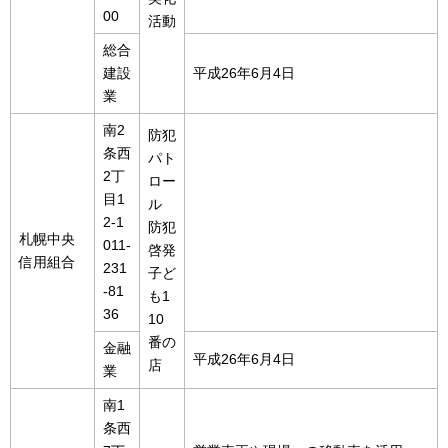
00
活動
総合
建設
平成26年6月4日
業
南2
防犯
条西
パト
2丁
ロー
目1
ル
2-1
防犯
札幌中央
011-
啓発
信用組合
231
子ど
-81
も1
36
10
番の
金融
平成26年6月4日
店
業
南1
条西