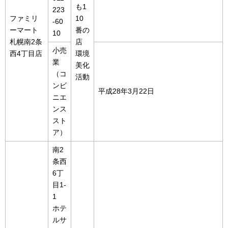
も1
223
ファミリ
10
-60
ーマート
番の
10
札幌南2条
店
小売
西4丁目店
環境
業
美化
（コ
活動
ンビ
平成28年3月22日
ニエ
ンス
スト
ア）
南2
条西
6丁
目1-
1
ホテ
ルサ