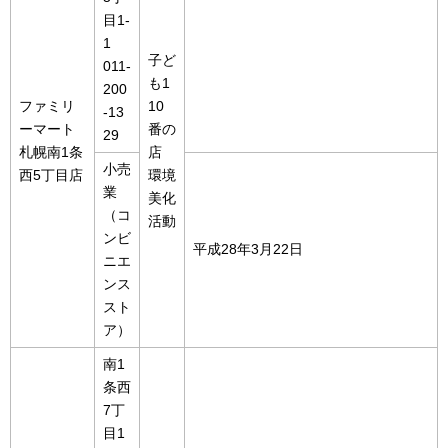
目1-
1
子ど
011-
も1
200
ファミリ
10
-13
ーマート
番の
29
札幌南1条
店
小売
西5丁目店
環境
業
美化
（コ
活動
ンビ
平成28年3月22日
ニエ
ンス
スト
ア）
南1
条西
7丁
目1