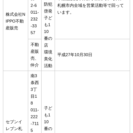
防犯
2-6
札幌市内全域を営業活動等で回って
啓発
011-
います。
株式会社N
子ど
232
IPPO不動
も1
-33
産販売
10
57
番の
不動
店
産販
環境
平成27年10月30日
売、
美化
仲介
活動
南3
条西
3丁
目1
8
子ど
011-
も1
222
セブンイ
10
-711
レブン札
番の
5