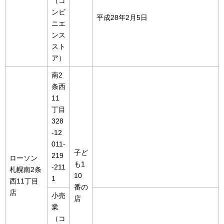
（コ
ンビ
平成28年2月5日
ニエ
ンス
スト
ア）
南2
条西
11
丁目
328
-12
011-
子ど
219
ローソン
も1
-211
札幌南2条
10
1
西11丁目
番の
店
小売
店
業
（コ