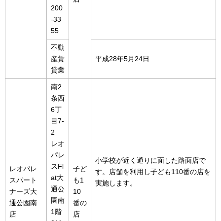
200
-33
55
不動
産賃
平成28年5月24日
貸業
南2
条西
6丁
目7-
2
レオ
パレ
小学校が近く通りに面した路面店で
スFl
レオパレ
子ど
す。店舗を利用し子ども110番の店を
at大
スパート
も1
実施します。
通公
ナーズ大
10
園南
通公園南
番の
1階
店
店