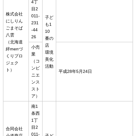
4丁
目2
株式会社
011-
子ど
にしりん
231
も1
ごまそば
-44
10
八雲
26
番の
（北海道
店
小売
絆menづ
環境
業
くりプロ
美化
（コ
ジェク
活動
ンビ
ト）
平成28年5月24日
ニエ
ンス
スト
ア）
南1
条西
1丁
目2
合同会社
011-
小道商店
子ど