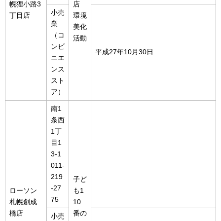
幌狸小路3
店
小売
丁目店
環境
業
美化
（コ
活動
ンビ
平成27年10月30日
ニエ
ンス
スト
ア）
南1
条西
1丁
目1
3-1
011-
219
子ど
-27
ローソン
も1
75
札幌創成
10
橋店
番の
小売