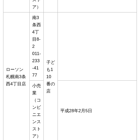
ア）
南3
条西
4丁
目8-
2
011-
233
子ど
-41
ローソン
も1
77
札幌南3条
10
西4丁目店
番の
小売
店
業
（コ
ンビ
平成28年2月5日
ニエ
ンス
スト
ア）