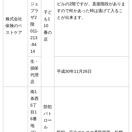
ジェ
ビルの2階ですが、直接階段がありま
プラ
すので何かあった時は逃げて入るこ
子ど
ザ2
とが出来ます。
株式会社
も1
階
保険のベ
10
011-
ストケア
番の
213
店
-84
14
生・
損保
平成30年11月26日
代理
店
南1
条西
5丁
防犯
目1
パト
6番
ロー
地
ル