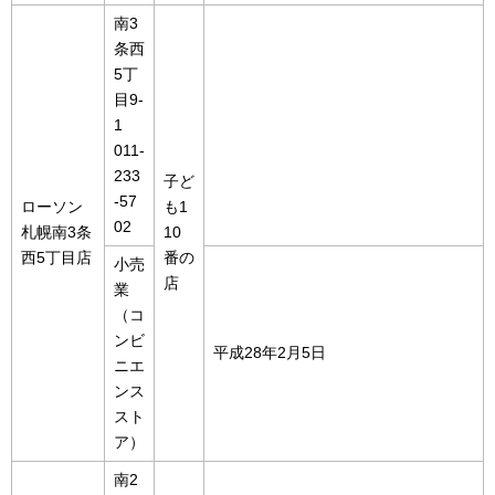
南3
条西
5丁
目9-
1
011-
233
子ど
-57
ローソン
も1
02
札幌南3条
10
西5丁目店
番の
小売
店
業
（コ
ンビ
平成28年2月5日
ニエ
ンス
スト
ア）
南2