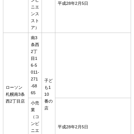
平成28年2月5日
ニエ
ンス
スト
ア）
南3
条西
2丁
目1
6-5
011-
271
子ど
-68
ローソン
も1
65
札幌南3条
10
西2丁目店
番の
小売
店
業
（コ
ンビ
平成28年2月5日
ニエ