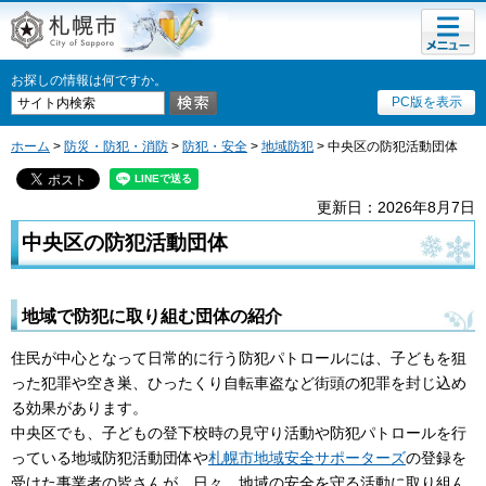
メニュ
札幌市
ー
お探しの情報は何ですか。
PC版を表示
ホーム
>
防災・防犯・消防
>
防犯・安全
>
地域防犯
> 中央区の防犯活動団体
更新日：2026年8月7日
中央区の防犯活動団体
地域で防犯に取り組む団体の紹介
住民が中心となって日常的に行う防犯パトロールには、子どもを狙
った犯罪や空き巣、ひったくり自転車盗など街頭の犯罪を封じ込め
る効果があります。
中央区でも、子どもの登下校時の見守り活動や防犯パトロールを行
っている地域防犯活動団体や
札幌市地域安全サポーターズ
の登録を
受けた事業者の皆さんが、日々、地域の安全を守る活動に取り組ん