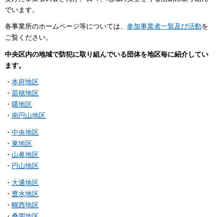
でいます。
各事業所のホームページ等については、
参加事業者一覧及び活動
を
ご覧ください。
中央区内の地域で防犯に取り組んでいる団体を地区毎に紹介してい
ます。
・
本府地区
・
苗穂地区
・
曙地区
・
南円山地区
・
中央地区
・
東地区
・
山鼻地区
・
円山地区
・
大通地区
・
豊水地区
・
幌西地区
・
桑園地区