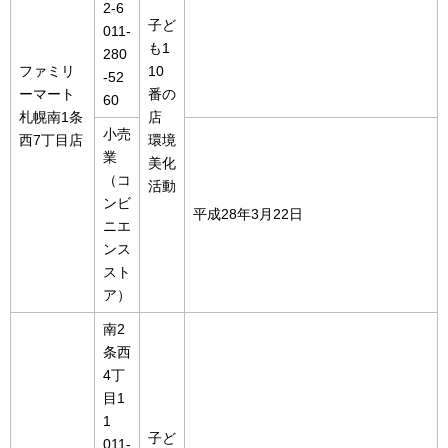
2-6
子ど
011-
も1
280
ファミリ
10
-52
ーマート
番の
60
札幌南1条
店
小売
西7丁目店
環境
業
美化
（コ
活動
ンビ
平成28年3月22日
ニエ
ンス
スト
ア）
南2
条西
4丁
目1
1
子ど
011-