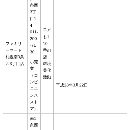
条西
3丁
目1-
4
子ど
011-
も1
200
ファミリ
10
-71
ーマート
番の
30
札幌南3条
店
小売
西3丁目店
環境
業
美化
（コ
活動
ンビ
平成28年3月22日
ニエ
ンス
スト
ア）
南1
条西