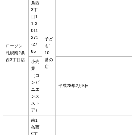
条西
3丁
目1
1-3
011-
271
子ど
-27
ローソン
も1
85
札幌南2条
10
西3丁目店
番の
小売
店
業
（コ
ンビ
平成28年2月5日
ニエ
ンス
スト
ア）
南1
条西
5丁