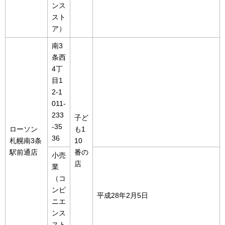
ンス
スト
ア）
南3
条西
4丁
目1
2-1
011-
233
子ど
-35
ローソン
も1
36
札幌南3条
10
駅前通店
番の
小売
店
業
（コ
ンビ
平成28年2月5日
ニエ
ンス
スト