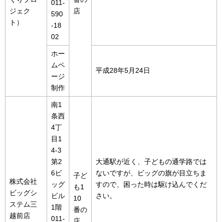
011-
ジェク
店
590
ト）
-18
02
ホー
ムペ
平成28年5月24日
ージ
制作
南1
条西
4丁
目1
4-3
第2
大通駅が近く、子どもの通学路では
6ビ
ないですが、ビッグの旗が目立ちま
子ど
株式会社
ッグ
すので、困った時は駆け込んでくだ
も1
ビッグシ
ビル
さい。
10
ステム三
1階
番の
越前店
011-
店