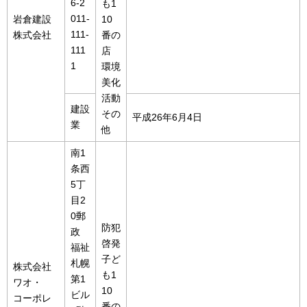
6-2
も1
011-
岩倉建設
10
111-
株式会社
番の
111
店
1
環境
美化
活動
建設
その
平成26年6月4日
業
他
南1
条西
5丁
目2
0郵
防犯
政
啓発
福祉
子ど
札幌
株式会社
も1
第1
ワオ・
10
ビル
コーポレ
番の