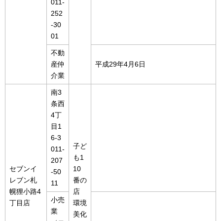
011-
252
-30
01
不動
産仲
平成29年4月6日
介業
南3
条西
4丁
目1
6-3
子ど
011-
も1
207
セブンイ
10
-50
レブン札
番の
11
幌狸小路4
店
小売
丁目店
環境
業
美化