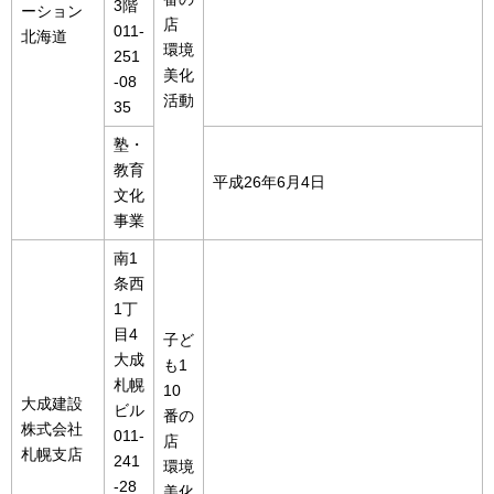
3階
ーション
店
011-
北海道
環境
251
美化
-08
活動
35
塾・
教育
平成26年6月4日
文化
事業
南1
条西
1丁
目4
子ど
大成
も1
札幌
10
大成建設
ビル
番の
株式会社
011-
店
札幌支店
241
環境
-28
美化