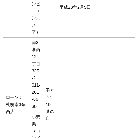
ンビ
平成28年2月5日
ニエ
ンス
スト
ア）
南3
条西
12
丁目
325
-2
011-
子ど
261
ローソン
も1
-06
札幌南3条
10
30
西店
番の
小売
店
業
（コ
ンビ