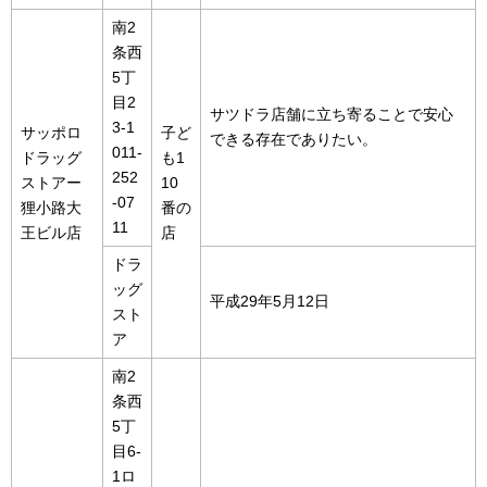
南2
条西
5丁
目2
サツドラ店舗に立ち寄ることで安心
3-1
サッポロ
子ど
できる存在でありたい。
011-
ドラッグ
も1
252
ストアー
10
-07
狸小路大
番の
11
王ビル店
店
ドラ
ッグ
平成29年5月12日
スト
ア
南2
条西
5丁
目6-
1ロ