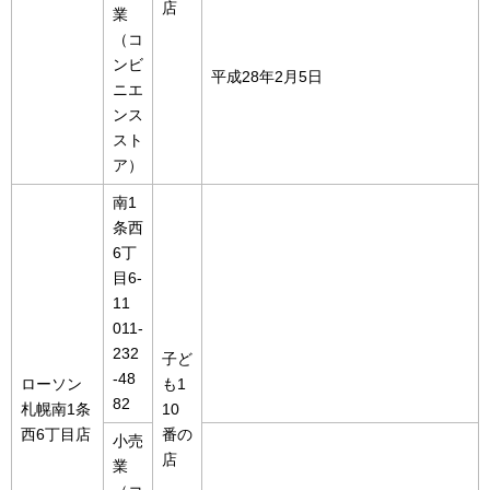
店
業
（コ
ンビ
平成28年2月5日
ニエ
ンス
スト
ア）
南1
条西
6丁
目6-
11
011-
232
子ど
-48
ローソン
も1
82
札幌南1条
10
西6丁目店
番の
小売
店
業