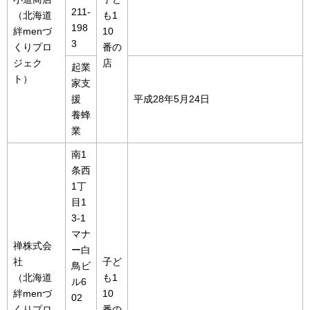
211-
（北海道
も1
198
絆menづ
10
3
くりプロ
番の
ジェク
店
起業
ト）
家支
援
平成28年5月24日
養蜂
業
南1
条西
1丁
目1
3-1
マナ
禅株式会
ー白
社
子ど
鳥ビ
（北海道
も1
ル6
絆menづ
10
02
くりプロ
番の