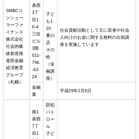
条西
SMBCコ
3丁
子ど
ンシュー
目1
も1
マーファ
0-4
10
社会貢献活動として主に若者や社会
イナンス
三信
番の
人向けのお金に関する無料の出前講
株式会社
ビル
店
座を実施しています
社会的価
3階
その
値創造推
011-
他
進部金融
796
（金
経済教育
-63
融講
グループ
24
座）
（札幌）
金融
平成29年2月6日
業
防犯
南1
パト
条西
ロー
7丁
ル
目1
子ど