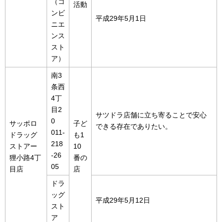
（コ
活動
ンビ
平成29年5月1日
ニエ
ンス
スト
ア）
南3
条西
4丁
目2
サツドラ店舗に立ち寄ることで安心
0
サッポロ
子ど
できる存在でありたい。
011-
ドラッグ
も1
218
ストアー
10
-26
狸小路4丁
番の
05
目店
店
ドラ
ッグ
平成29年5月12日
スト
ア