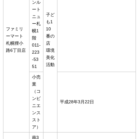
ンル
ート
子ど
ニュ
も1
ー札
ファミリ
10
幌1
ーマート
番の
階
札幌狸小
店
011-
路6丁目店
環境
223
美化
-53
活動
51
小売
業
（コ
ンビ
平成28年3月22日
ニエ
ンス
スト
ア）
南3