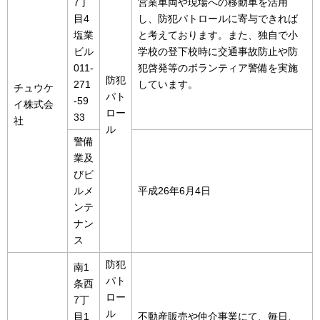
7丁
営業車両や現場への移動車を活用
目4
し、防犯パトロールに寄与できれば
塩業
と考えております。また、独自で小
ビル
学校の登下校時に交通事故防止や防
011-
犯啓発等のボランティア警備を実施
防犯
271
しています。
チュウケ
パト
-59
イ株式会
ロー
33
社
ル
警備
業及
びビ
ルメ
平成26年6月4日
ンテ
ナン
ス
防犯
南1
パト
条西
ロー
7丁
ル
目1
不動産販売や仲介事業にて、毎日、