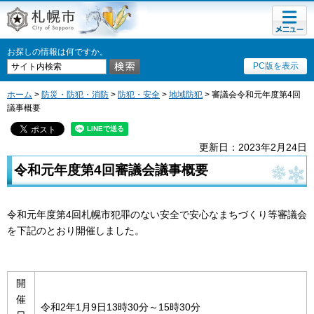
メニュ
札幌市
ー
お探しの情報は何ですか。
PC版を表示
ホーム
>
防災・防犯・消防
>
防犯・安全
>
地域防犯
> 審議会令和元年度第4回
議事概要
更新日：2023年2月24日
令和元年度第4回審議会議事概要
令和元年度第4回札幌市犯罪のない安全で安心なまちづくり等審議会
を下記のとおり開催しました。
開
催
令和2年1月9日13時30分～15時30分