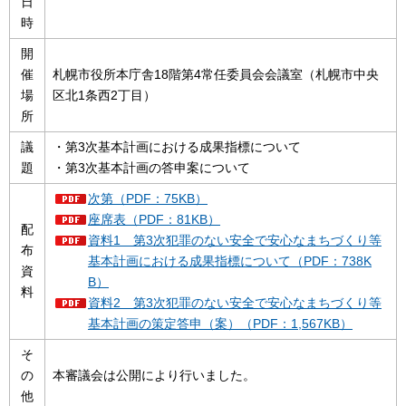
日
時
開
催
札幌市役所本庁舎18階第4常任委員会会議室（札幌市中央
場
区北1条西2丁目）
所
議
・第3次基本計画における成果指標について
題
・第3次基本計画の答申案について
次第（PDF：75KB）
座席表（PDF：81KB）
配
資料1 第3次犯罪のない安全で安心なまちづくり等
布
基本計画における成果指標について（PDF：738K
資
B）
料
資料2 第3次犯罪のない安全で安心なまちづくり等
基本計画の策定答申（案）（PDF：1,567KB）
そ
の
本審議会は公開により行いました。
他