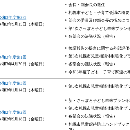
会長・副会長の選任
札幌市子ども・子育て会議の概要
令和3年度第2回
部会の委員及び部会長の指名につ
令和3年9月15日（木曜日）
第4次さっぽろ子ども未来プラン
各部会の決議状況（報告）
検証報告の提言に関する外部評価
第3次札幌市児童相談体制強化プ
令和3年度第1回
令和3年4月30日（金曜日）
各部会の議決状況（報告）
令和3年度子ども・子育て関連の
令和2年度第3回
第3次札幌市児童相談体制強化プ
令和3年1月14日（木曜日）
新・さっぽろ子ども未来プラン令
第3次札幌市児童相談体制強化プ
令和2年度第2回
各部会の決議状況（報告）
令和2年9月18日（金曜日）
札幌市児童虐待防止ハンドブック
供）