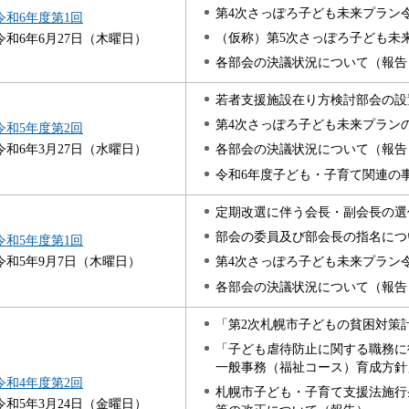
第4次さっぽろ子ども未来プラン
令和6年度第1回
（仮称）第5次さっぽろ子ども未
令和6年6月27日（木曜日）
各部会の決議状況について（報告
若者支援施設在り方検討部会の設
第4次さっぽろ子ども未来プラン
令和5年度第2回
令和6年3月27日（水曜日）
各部会の決議状況について（報告
令和6年度子ども・子育て関連の
定期改選に伴う会長・副会長の選
部会の委員及び部会長の指名につ
令和5年度第1回
令和5年9月7日（木曜日）
第4次さっぽろ子ども未来プラン
各部会の決議状況について（報告
「第2次札幌市子どもの貧困対策
「子ども虐待防止に関する職務に
一般事務（福祉コース）育成方針
令和4年度第2回
札幌市子ども・子育て支援法施行
令和5年3月24日（金曜日）