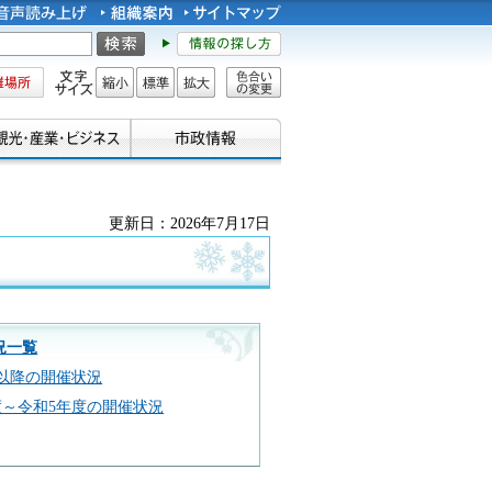
所
文字サイズ
縮小
標準
拡大
色合い
の変更
更新日：2026年7月17日
況一覧
以降の開催状況
～令和5年度の開催状況