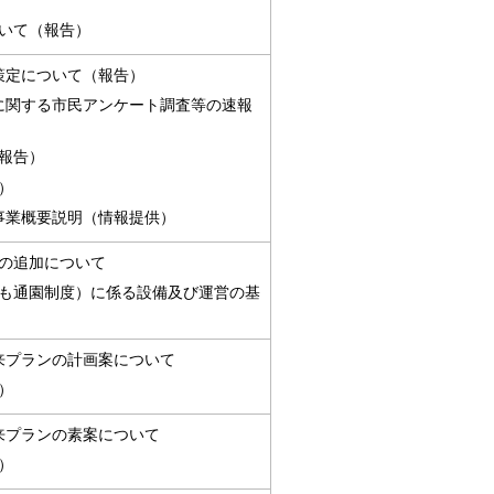
いて（報告）
策定について（報告）
に関する市民アンケート調査等の速報
報告）
）
要説明​​​​​​（情報提供）
の追加について
も通園制度）に係る設備及び運営の基
来プランの計画案について
）
来プランの素案について
）