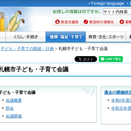
お探しの情報は何です
か。
救急当番医
緊急時の連絡先
避難場
>
子ども・子育ての取組・計画
> 札幌市子ども・子育て会議
札幌市子ども・子育て会議
子ども・子育て会議
過去の開催状
会議概要
令和6年度
部会
令和元年度
会議開催