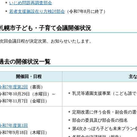
いじめ問題再調査部会
若者支援施設在り方検討部会
（令和7年8月に終了）
札幌市子ども・子育て会議開催状況
次回会議日程が決定次第、お知らせいたします。
過去の開催状況一覧
開催回・日程
主
令和7年度第2回
（書面）
乳児等通園支援事業（こども誰で
令和7年10月29日（水曜日）～
令和7年11月7日（金曜日）
定期改選に伴う会長・副会長の選
部会の委員及び部会長の指名
令和7年度第1回
第4次さっぽろ子ども未来プラン
令和7年9月18日（木曜日）
各部会の決議状況（報告）