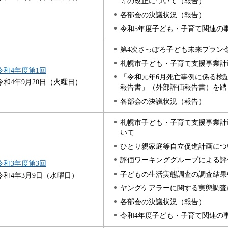
等の改正について（報告）
各部会の決議状況（報告）
令和5年度子ども・子育て関連の
第4次さっぽろ子ども未来プラン
札幌市子ども・子育て支援事業計
令和4年度第1回
「令和元年6月死亡事例に係る検
令和4年9月20日（火曜日）
報告書」（外部評価報告書）を踏
各部会の決議状況（報告）
札幌市子ども・子育て支援事業計
いて
ひとり親家庭等自立促進計画につ
評価ワーキンググループによる評
令和3年度第3回
子どもの生活実態調査の調査結果
令和4年3月9日（水曜日）
ヤングケアラーに関する実態調査
各部会の決議状況（報告）
令和4年度子ども・子育て関連の