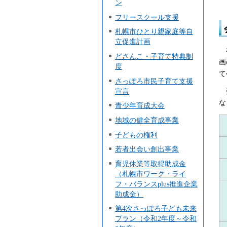
ン
フリースクール支援
札幌市ひとり親家庭等自
立促進計画
どさんこ・子育て特典制
画
度
て
さっぽろ市民子育て支援
宣言
な
青少年育成大会
地域の健全育成事業
子どもの権利
若者出会い創出事業
育児休業等取得助成金
（札幌市ワーク・ライ
フ・バランスplus推進企業
助成金）
第4次さっぽろ子ども未来
プラン（令和2年度～令和