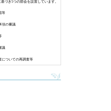
に基づき5つの部会を設置しています。
認等
事項の審議
等
審議
査についての再調査等