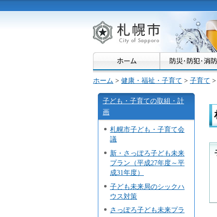
札幌市
ホーム
>
健康・福祉・子育て
>
子育て
子ども・子育ての取組・計
画
札幌市子ども・子育て会
議
新・さっぽろ子ども未来
プラン（平成27年度～平
成31年度）
子ども未来局のシックハ
ウス対策
さっぽろ子ども未来プラ