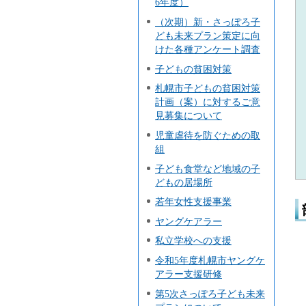
6年度）
（次期）新・さっぽろ子
ども未来プラン策定に向
けた各種アンケート調査
子どもの貧困対策
札幌市子どもの貧困対策
計画（案）に対するご意
見募集について
児童虐待を防ぐための取
組
子ども食堂など地域の子
どもの居場所
若年女性支援事業
ヤングケアラー
私立学校への支援
令和5年度札幌市ヤングケ
アラー支援研修
第5次さっぽろ子ども未来