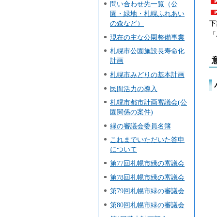
問い合わせ先一覧（公
園・緑地・札幌ふれあい
下
の森など）
「
現在の主な公園整備事業
札幌市公園施設長寿命化
計画
札幌市みどりの基本計画
民間活力の導入
札幌市都市計画審議会(公
園関係の案件)
緑の審議会委員名簿
これまでいただいた答申
について
第77回札幌市緑の審議会
第78回札幌市緑の審議会
第79回札幌市緑の審議会
第80回札幌市緑の審議会