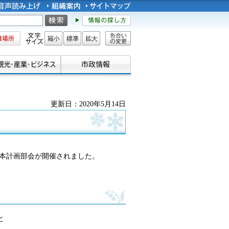
所
文字サイズ
縮小
標準
拡大
色合い
の変更
更新日：2020年5月14日
の基本計画部会が開催されました。
と