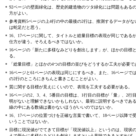
92ページの壁面緑化は、歴史的建造物のツタ緑化には問題もあるの
方がよい。
参考資料5ページの上4行の中の最後の2行は、推測するデータが
は蛇足だと思う。
16、17ページに関して、タイトルと総量目標の表現が同じである
仕方が違う。そろえるべきではないか。
16ページの「新たに多様なみどりを創出します」が、ほかの目標
る。
「総量目標」とほかの4つの目標の並びをどうするか工夫が必要で
16ページと61ページの表現は同じにするべき。また、16ページ
の2行のところにきちんと書きこむことがよい。
質に関する目標が見えにくいので、表現を工夫する必要がある。
16ページの2、3、4、5番目の目標は、1行目の目標が「量」、2
明がないと理解できないかもしれない。最初に説明するべきである。
線の中にある数値は書かないほうがいいのではないか。
16、17ページの位置づけを正確な言葉で書いて、18ページ以降で
いうことではないか。
目標に現況値がでてきて目標が「現況値以上」というのは、現状
えで新たに多様なみどりを創出しますという意味であるとすれば