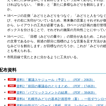
ければならない。「保全」と「新たに多様なみどりを創出します
か。
18ページの左側「みどりとみどりをつなぐ」「みどりと人をつな
び、その右に矢印がついているため、将来像の言葉とそれぞれが
から、レイアウトの工夫が必要である。19ページの計画の進行管
ボックスを分けることで、それぞれの施策の方向性ごとにやって
16ページに、「目標（みどりの量※）」の部分があるため、これ
の文章であるから、前述の部分に指標のような言葉を足す方法が
なみどりを創出します」が目標なのだろうか。これが「みどりの
とも考えられる。
市民目線で見たときに分かるように工夫がいる。
配布資料
資料1「審議スケジュール（予定）」（PDF：20KB）
資料2「前回の審議会のとりまとめ」（PDF：174KB）
資料3「パブリックコメントの結果」（PDF：384KB）
資料4「札幌市みどりの基本計画答申（案）」一括ダウンロード（
資料4分割ダウンロード（表紙、目次、1～8ページ）（PDF：5