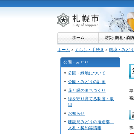
札幌市
ホーム
>
くらし・手続き
>
環境・みどり
公園・みどり
公園・緑地について
公園・みどりの計画
花と緑のまちづくり
平
審
緑を守り育てる制度・取
組
お知らせ
建設局みどりの推進部
事
入札・契約等情報