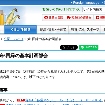
お探しの情報は何です
か。
救急当番医
緊急時の連絡先
避難場
>
公園・みどり
> 第6回緑の基本計画部会
第6回緑の基本計画部会
成22年10月7日（木曜日）10時から札幌すみれホテルにて、第6回緑
議内容については、以下のとおりです。
議事
務局から、
資料1「審議スケジュール（予定）」（PDF：20KB）