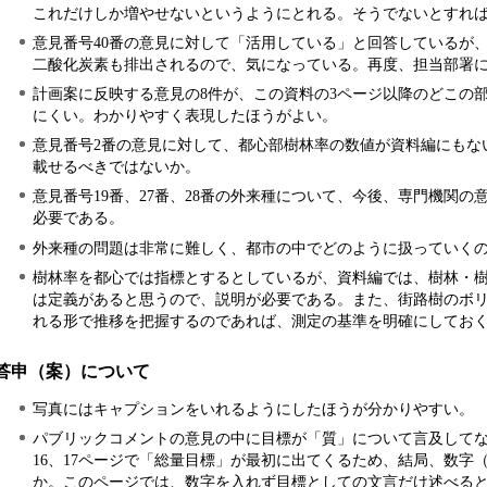
これだけしか増やせないというようにとれる。そうでないとすれ
意見番号40番の意見に対して「活用している」と回答しているが
二酸化炭素も排出されるので、気になっている。再度、担当部署
計画案に反映する意見の8件が、この資料の3ページ以降のどこの
にくい。わかりやすく表現したほうがよい。
意見番号2番の意見に対して、都心部樹林率の数値が資料編にもな
載せるべきではないか。
意見番号19番、27番、28番の外来種について、今後、専門機関
必要である。
外来種の問題は非常に難しく、都市の中でどのように扱っていく
樹林率を都心では指標とするとしているが、資料編では、樹林・
は定義があると思うので、説明が必要である。また、街路樹のボ
れる形で推移を把握するのであれば、測定の基準を明確にしてお
答申（案）について
写真にはキャプションをいれるようにしたほうが分かりやすい。
パブリックコメントの意見の中に目標が「質」について言及して
16、17ページで「総量目標」が最初に出てくるため、結局、数字
か。このページでは、数字を入れず目標としての文言だけ述べる