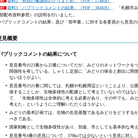
資料2「前回の審議会のとりまとめ」（PDF：174KB）
、
資料3「パブリックコメントの結果」（PDF：384KB）
、「札幌市
部配布資料参照）の説明を行いました。
パブリックコメントの結果」及び「答申案」に対する各委員から意見の
意見概要
パブリックコメントの結果について
意見番号の23番から25番についてだが、みどりのネットワークを
関係性を有している。しゃくし定規に「みどりの保全と創出に関
ないほうがよい。
意見番号の21番に関しては、札幌や札幌周辺ということより、公
保することしか、生物多様性の配慮として考えていないのではな
て、「生物多様性は全体的に考える必要があり、その中でも、み
考えた」というようにご理解いただくほうがよい。
みどりの基本計画では、生物の生息基盤であるみどりをどうする
べきである。
国家戦略として生物多様性があり、別途、市としても基本的な考
意見番号4番の意見について、370haでは少ないという意見に対