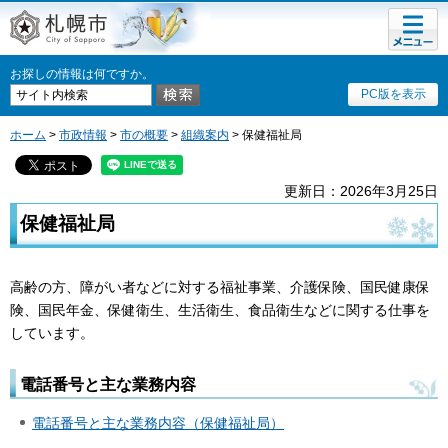
メニュ
札幌市
ー
お探しの情報は何ですか。
PC版を表示
ホーム
>
市政情報
>
市の概要
>
組織案内
> 保健福祉局
更新日：2026年3月25日
保健福祉局
高齢の方、障がい者などに対する福祉事業、介護保険、国民健康保
険、国民年金、保健衛生、生活衛生、食品衛生などに関する仕事を
しています。
電話番号と主な業務内容
電話番号と主な業務内容（保健福祉局）