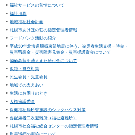
福祉サービスの苦情について
福祉用具
地域福祉社会計画
札幌市あけぼの荘の指定管理者情報
フードバンク活動の紹介
平成30年北海道胆振東部地震に伴う、被災者生活支援一時金・
災害弔慰金・災害障害見舞金・災害援護資金について
物価高騰を踏まえた給付金について
孤独・孤立対策
民生委員・児童委員
地域での支えあい
生活にお困りのとき
人権擁護委員
保健福祉局所管施設のシックハウス対策
要配慮者二次避難所（福祉避難所）
札幌市社会福祉総合センターの指定管理者情報
慰霊巡拝の実施について