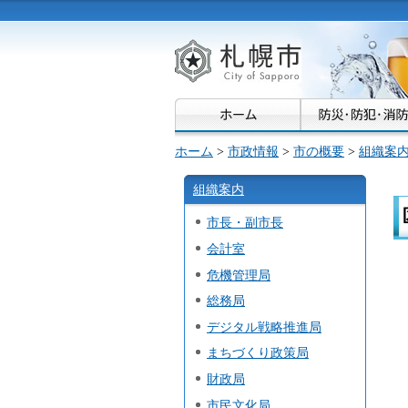
札幌市
ホーム
>
市政情報
>
市の概要
>
組織案
組織案内
市長・副市長
会計室
危機管理局
総務局
デジタル戦略推進局
まちづくり政策局
財政局
市民文化局