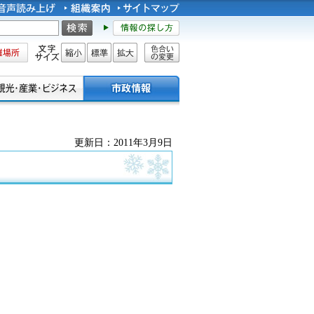
所
文字サイズ
縮小
標準
拡大
色合い
の変更
更新日：2011年3月9日