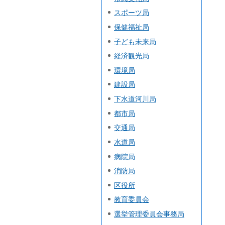
スポーツ局
保健福祉局
子ども未来局
経済観光局
環境局
建設局
下水道河川局
都市局
交通局
水道局
病院局
消防局
区役所
教育委員会
選挙管理委員会事務局