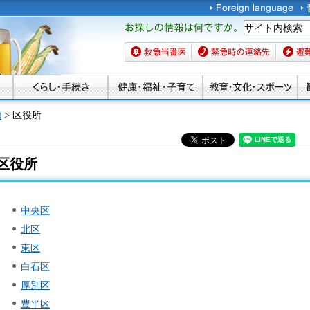
お探しの情報は何です
か。
救急当番医
緊急時の連絡先
避難場
内
> 区役所
区役所
中央区
北区
東区
白石区
厚別区
豊平区