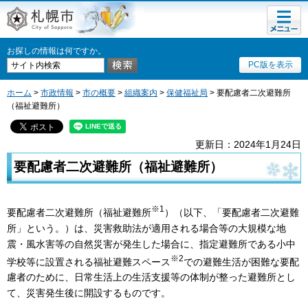
メニュ
札幌市
ー
お探しの情報は何ですか。
PC版を表示
ホーム
>
市政情報
>
市の概要
>
組織案内
>
保健福祉局
> 要配慮者二次避難所
（福祉避難所）
更新日：2024年1月24日
要配慮者二次避難所（福祉避難所）
※1
要配慮者二次避難所（福祉避難所
）（以下、「要配慮者二次避難
所」という。）は、災害救助法が適用される場合等の大規模な地
震・風水害等の自然災害が発生した場合に、指定避難所である小中
※2
学校等に設置される福祉避難スペース
での避難生活が困難な要配
慮者のために、日常生活上の生活支援等の体制が整った避難所とし
て、災害発生後に開設するものです。