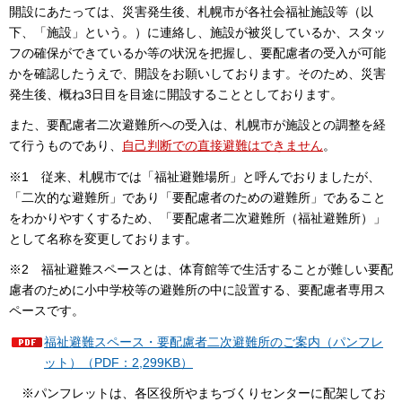
開設にあたっては、災害発生後、札幌市が各社会福祉施設等（以
下、「施設」という。）に連絡し、施設が被災しているか、スタッ
フの確保ができているか等の状況を把握し、要配慮者の受入が可能
かを確認したうえで、開設をお願いしております。そのため、災害
発生後、概ね3日目を目途に開設することとしております。
また、要配慮者二次避難所への受入は、札幌市が施設との調整を経
て行うものであり、
自己判断での直接避難はできません
。
※1 従来、札幌市では「福祉避難場所」と呼んでおりましたが、
「二次的な避難所」であり「要配慮者のための避難所」であること
をわかりやすくするため、「要配慮者二次避難所（福祉避難所）」
として名称を変更しております。
※2 福祉避難スペースとは、体育館等で生活することが難しい要配
慮者のために小中学校等の避難所の中に設置する、要配慮者専用ス
ペースです。
福祉避難スペース・要配慮者二次避難所のご案内（パンフレ
ット）（PDF：2,299KB）
※パンフレットは、各区役所やまちづくりセンターに配架してお