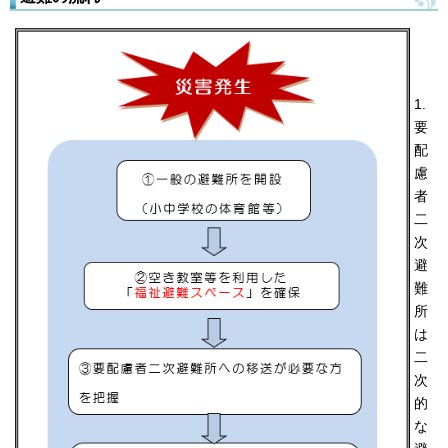
1.
要
配
慮
者
二
次
避
難
所
は
二
次
的
な